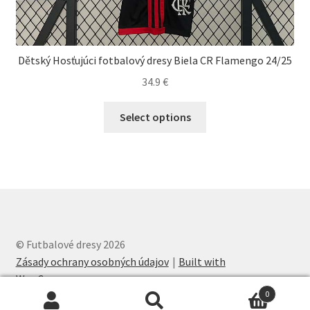
Dětský Hosťujúci fotbalový dresy Biela CR Flamengo 24/25
34.9
€
Tento
Select options
produkt
má
viacero
variantov.
Možnosti
si
môžete
© Futbalové dresy 2026
vybrať
Zásady ochrany osobných údajov
Built with
na
WooCommerce
.
stránke
0
produktu.
Hľadať:
Vyhľadávanie