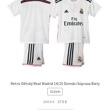
vybrať
na
stránke
produktu.
Retro Dětský Real Madrid 14/15 Domáci Súprava Biely
ZĽAVA!
Pôvodná
Aktuálna
200.0
€
37.0
€
cena
cena