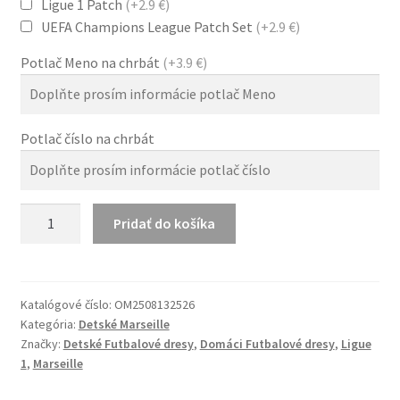
Ligue 1 Patch
(+2.9 €)
UEFA Champions League Patch Set
(+2.9 €)
Potlač Meno na chrbát
(+3.9 €)
Potlač číslo na chrbát
množstvo
Pridať do košíka
Dětský
Marseille
25-
26
Katalógové číslo:
OM2508132526
Kategória:
Detské Marseille
Domáci
Značky:
Detské Futbalové dresy
,
Domáci Futbalové dresy
,
Ligue
Dresy
1
,
Marseille
Komplet