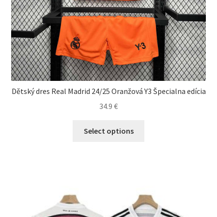
Dětský dres Real Madrid 24/25 Oranžová Y3 Špecialna edícia
34.9
€
Tento
Select options
produkt
má
viacero
variantov.
Možnosti
si
môžete