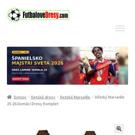
Preskočiť
Preskočiť
na
na
navigáciu
obsah
Domov
Detské dresy
Detské Marseille
Dětský Marseille
25-26 Domáci Dresy Komplet