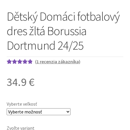
Dětský Domáci fotbalový
dres žltá Borussia
Dortmund 24/25
(
1
recenzia zákazníka)
Hodnotenie
1
5.00
z 5 na
34.9
€
základe
zákazníckej
recenzie
Vyberte veľkosť
Zvoľte variant