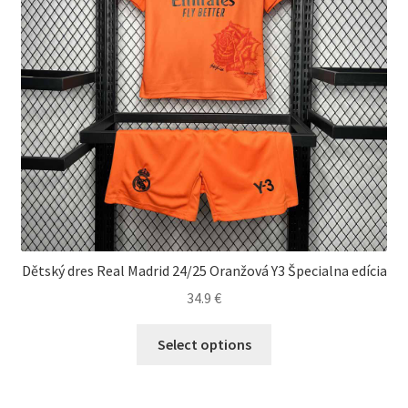
stránke
produktu.
Dětský dres Real Madrid 24/25 Oranžová Y3 Špecialna edícia
34.9
€
Tento
Select options
produkt
má
viacero