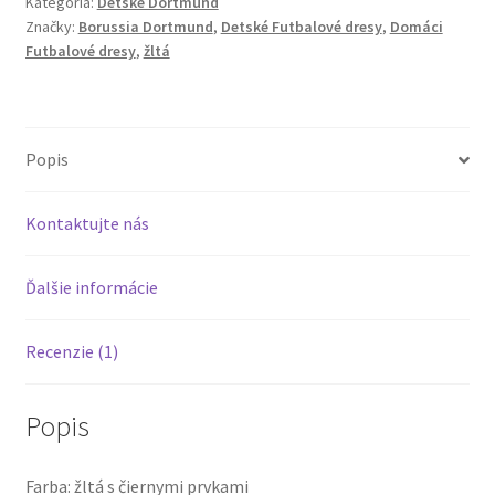
Kategória:
Detské Dortmund
žltá
Značky:
Borussia Dortmund
,
Detské Futbalové dresy
,
Domáci
Borussia
Futbalové dresy
,
žltá
Dortmund
24/25
Popis
Kontaktujte nás
Ďalšie informácie
Recenzie (1)
Popis
Farba: žltá s čiernymi prvkami