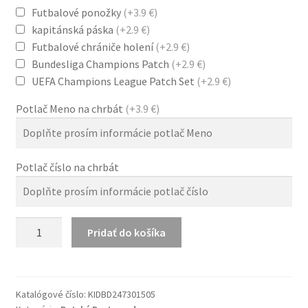
Futbalové ponožky
(+3.9 €)
kapitánská páska
(+2.9 €)
Futbalové chrániče holení
(+2.9 €)
Bundesliga Champions Patch
(+2.9 €)
UEFA Champions League Patch Set
(+2.9 €)
Potlač Meno na chrbát
(+3.9 €)
Potlač číslo na chrbát
množstvo
Pridať do košíka
Dětský
Domáci
fotbalový
dres
Katalógové číslo:
KIDBD247301505