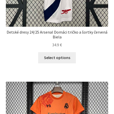
Detské dresy 24/25 Arsenal Domáci tričko a šortky červená
Biela
34.9
€
Tento
Select options
produkt
má
viacero
variantov.
Možnosti
si
môžete
vybrať
na