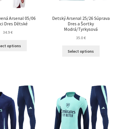
vená Arsenal 05/06
Detský Arsenal 25/26 Súprava
i Dres Dětské
Dres a Šortky
Modrá/Tyrkysová
34.9
€
35.0
€
Tento
lect options
Tento
produkt
Select options
produkt
má
má
viacero
viacero
variantov.
variantov.
Možnosti
Možnosti
si
si
môžete
môžete
vybrať
vybrať
na
na
stránke
stránke
produktu.
produktu.