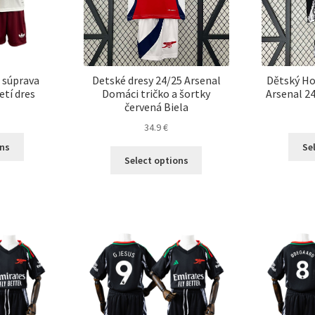
produktu.
produktu.
 súprava
Detské dresy 24/25 Arsenal
Dětský Ho
etí dres
Domáci tričko a šortky
Arsenal 24
červená Biela
34.9
€
Tento
ons
Se
Tento
produkt
Select options
produkt
má
má
viacero
viacero
variantov.
variantov.
Možnosti
Možnosti
si
si
môžete
môžete
vybrať
vybrať
na
na
stránke
stránke
produktu.