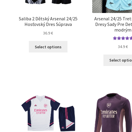
Saliba 2 Dětský Arsenal 24/25
Arsenal 24/25 Tret
Hosťovský Dres Súprava
Dresy Sady Pre Det
modrým
36.9
€
Tento
Hodnotenie
34.9
€
Select options
5.00
z 5
produkt
má
Select opti
viacero
variantov.
Možnosti
si
môžete
vybrať
na
stránke
produktu.