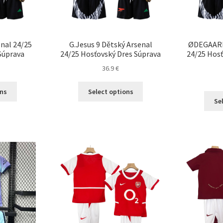
produktu.
enal 24/25
G.Jesus 9 Dětský Arsenal
ØDEGAARD
Súprava
24/25 Hosťovský Dres Súprava
24/25 Hosť
36.9
€
Tento
Tento
ons
Select options
produkt
produkt
Se
má
má
viacero
viacero
variantov.
variantov.
Možnosti
Možnosti
si
si
môžete
môžete
vybrať
vybrať
na
na
stránke
stránke
produktu.
produktu.