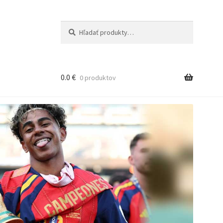
Hľadať:
Vyhľadávanie
0.0
€
0 produktov