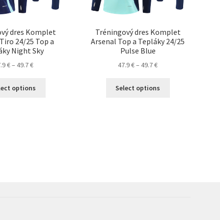
ový dres Komplet
Tréningový dres Komplet
Tiro 24/25 Top a
Arsenal Top a Tepláky 24/25
áky Night Sky
Pulse Blue
Price
Price
7.9
€
–
49.7
€
47.9
€
–
49.7
€
range:
range:
Tento
Tento
47.9 €
47.9 €
lect options
Select options
produkt
produkt
through
through
má
má
49.7 €
49.7 €
viacero
viacero
variantov.
variantov.
Možnosti
Možnosti
si
si
môžete
môžete
vybrať
vybrať
na
na
stránke
stránke
produktu.
produktu.