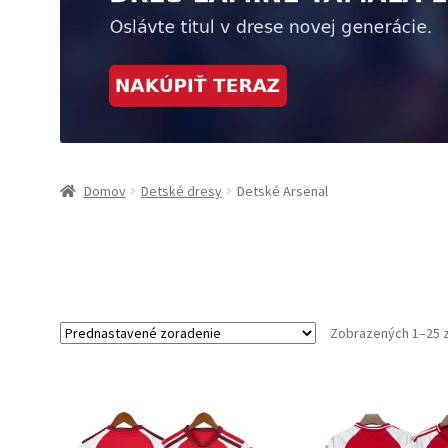
Domov
Detské dresy
Detské Arsenal
Zobrazených 1–25 z