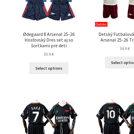
produktu.
Ødegaard 8 Arsenal 25-26
Detský Futbalová
Hosťovský Dres set aj so
Arsenal 25-26 Tr
šortkami pre deti
34.9
€
35.9
€
Select opti
Tento
Select options
produkt
má
viacero
variantov.
Možnosti
si
môžete
vybrať
na
stránke