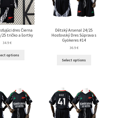
stránke
produktu.
produktu.
sťujúci dres Čierna
Dětský Arsenal 24/25
/25 tričko a šortky
Hosťovský Dres Súprava s
Gyökeres #14
34.9
€
36.9
€
Tento
lect options
Tento
produkt
Select options
produkt
má
má
viacero
viacero
variantov.
variantov.
Možnosti
Možnosti
si
si
môžete
môžete
vybrať
vybrať
na
na
stránke
stránke
produktu.