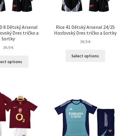
produktu.
 8 Dětský Arsenal
Rice 41 Dětský Arsenal 24/25
ovský Dres tričko a
Hosťovský Dres tričko a šortky
šortky
36.9
€
36.9
€
Tento
Select options
Tento
produkt
lect options
produkt
má
má
viacero
viacero
variantov.
variantov.
Možnosti
Možnosti
si
si
môžete
môžete
vybrať
vybrať
na
na
stránke
stránke
produktu.
produktu.