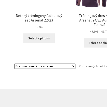
Detský tréningový futbalový
Tréningový dres
set Arsenal 22/23
Arsenal 24/25 Au
Fialová
35.0
€
47.9
€
–
49.
Tento
Select options
produkt
Select opti
má
viacero
variantov.
Možnosti
Zobrazených 1–25 z
si
môžete
vybrať
na
stránke
produktu.