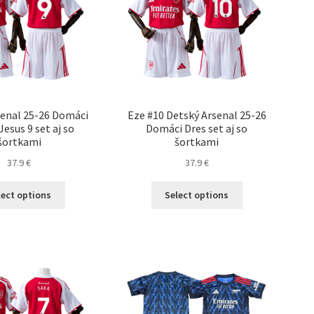
senal 25-26 Domáci
Eze #10 Detský Arsenal 25-26
Jesus 9 set aj so
Domáci Dres set aj so
šortkami
šortkami
37.9
€
37.9
€
Tento
Tento
lect options
Select options
produkt
produkt
má
má
viacero
viacero
variantov.
variantov.
Možnosti
Možnosti
si
si
môžete
môžete
vybrať
vybrať