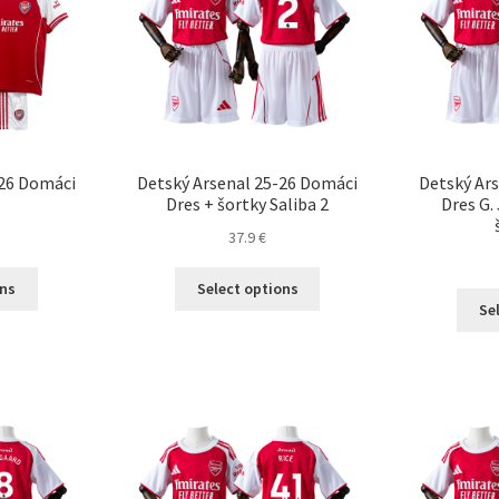
-26 Domáci
Detský Arsenal 25-26 Domáci
Detský Ar
Dres + šortky Saliba 2
Dres G. 
37.9
€
Tento
Tento
ons
Select options
produkt
produkt
Se
má
má
viacero
viacero
variantov.
variantov.
Možnosti
Možnosti
si
si
môžete
môžete
vybrať
vybrať
na
na