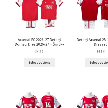
Arsenal FC 2026-27 Detský
Detský Arsenal 25
Domáci Dres 2026/27 + Šortky
Dres set
34.9
€
34.9
€
Tento
Select options
Select opti
produkt
má
viacero
variantov.
Možnosti
si
môžete
vybrať
na