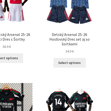
na
na
stránke
stránke
produktu.
produktu.
tský Arsenal 25-26
Detský Arsenal 25-26
 Dres s Šortky
Hosťovský Dres set aj so
šortkami
36.9
€
34.9
€
Tento
lect options
Tento
produkt
Select options
produkt
má
má
viacero
viacero
variantov.
variantov.
Možnosti
Možnosti
si
si
môžete
môžete
vybrať
vybrať
na
na
stránke