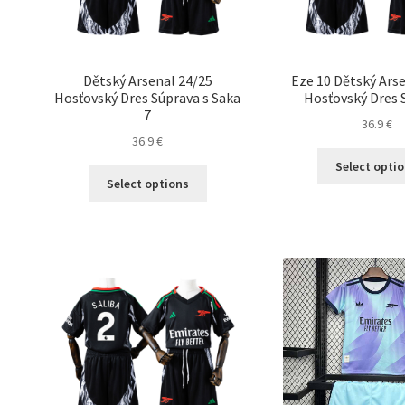
produktu.
Dětský Arsenal 24/25
Eze 10 Dětský Ars
Hosťovský Dres Súprava s Saka
Hosťovský Dres 
7
36.9
€
36.9
€
Select opti
Tento
Select options
produkt
má
viacero
variantov.
Možnosti
si
môžete
vybrať
na
stránke
produktu.