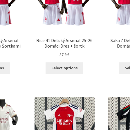
stránke
stránke
produktu.
produktu.
ý Arsenal
Rice 41 Detský Arsenal 25-26
Saka 7 De
s Šortkami
Domáci Dres + šortk
Domáci
37.9
€
Tento
Tento
ons
Select options
Se
produkt
produkt
má
má
viacero
viacero
variantov.
variantov.
Možnosti
Možnosti
si
si
môžete
môžete
vybrať
vybrať
na
na
stránke
stránke