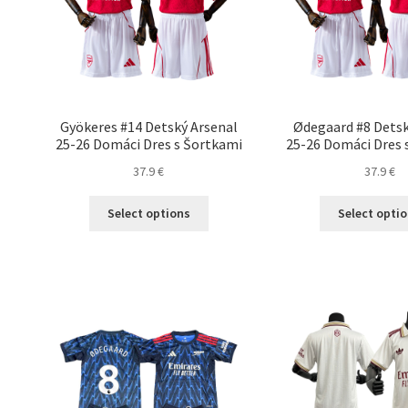
stránke
produktu.
Gyökeres #14 Detský Arsenal
Ødegaard #8 Detsk
25-26 Domáci Dres s Šortkami
25-26 Domáci Dres 
37.9
€
37.9
€
Tento
Select options
Select opti
produkt
má
viacero
variantov.
Možnosti
si
môžete
vybrať
na
stránke