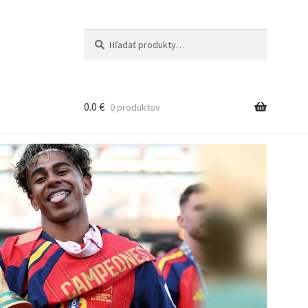
Hľadať:
Vyhľadávanie
0.0
€
0 produktov