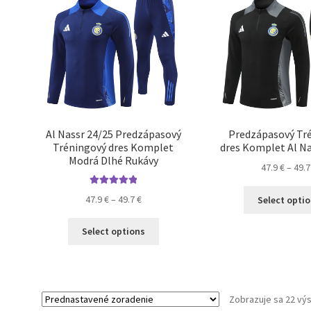
vybrať
na
stránke
produktu.
Al Nassr 24/25 Predzápasový
Predzápasový Tr
Tréningový dres Komplet
dres Komplet Al Na
Modrá Dlhé Rukávy
47.9
€
–
49.
Hodnotenie
Price
47.9
€
–
49.7
€
Select opti
5.00
z 5
range:
Tento
47.9 €
Select options
produkt
through
má
49.7 €
viacero
variantov.
Zobrazuje sa 22 vý
Možnosti