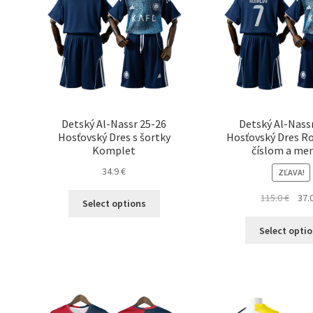
na
stránke
produktu.
Detský Al-Nassr 25-26
Detský Al-Nass
Hosťovský Dres s šortky
Hosťovský Dres Ro
Komplet
číslom a m
34.9
€
ZĽAVA!
Tento
Pôvo
115.0
€
37.
Select options
produkt
cena
má
bola:
Select opti
viacero
115.0
variantov.
Možnosti
si
môžete