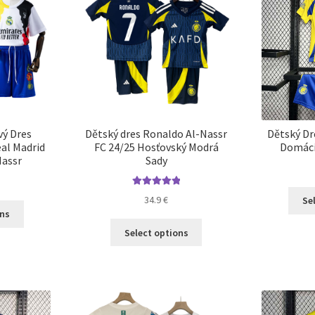
si
na
môžete
stránke
vybrať
produktu.
na
stránke
produktu.
vý Dres
Dětský dres Ronaldo Al-Nassr
Dětský Dr
al Madrid
FC 24/25 Hosťovský Modrá
Domáci 
Nassr
Sady
Hodnotenie
34.9
€
Se
Tento
5.00
z 5
ons
produkt
Tento
Select options
má
produkt
viacero
má
variantov.
viacero
Možnosti
variantov.
si
Možnosti