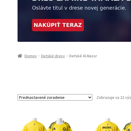
Domov
Detské dresy
Detské Al-Nassr
Zobrazuje sa 22 vý