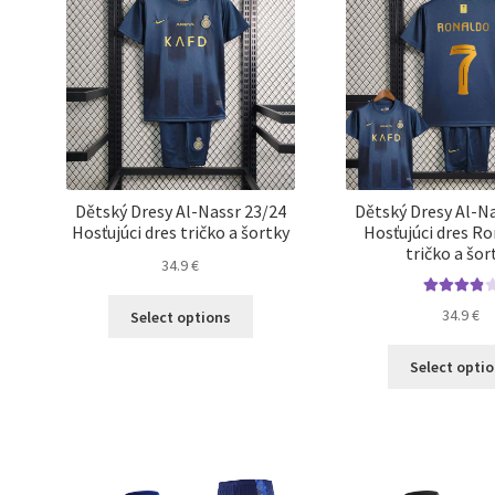
môžete
vybrať
na
stránke
produktu.
Dětský Dresy Al-Nassr 23/24
Dětský Dresy Al-N
Hosťujúci dres tričko a šortky
Hosťujúci dres R
tričko a šor
34.9
€
Tento
Hodnoteni
34.9
€
Select options
e
4.00
z 5
produkt
má
Select opti
viacero
variantov.
Možnosti
si
môžete