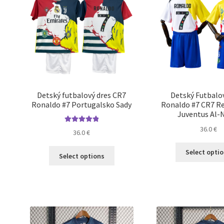
vybrať
na
stránke
produktu.
Detský futbalový dres CR7
Detský Futbalo
Ronaldo #7 Portugalsko Sady
Ronaldo #7 CR7 Re
Juventus Al-
36.0
€
Hodnotenie
36.0
€
5.00
z 5
Tento
Select opti
Select options
produkt
má
viacero
variantov.
Možnosti
si