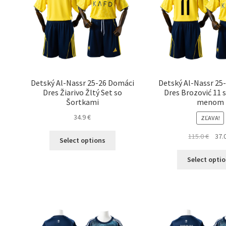
Detský Al-Nassr 25-26 Domáci
Detský Al-Nassr 25
Dres Žiarivo Žltý Set so
Dres Brozović 11 s
Šortkami
menom
34.9
€
ZĽAVA!
Tento
Pôvo
115.0
€
37.
Select options
produkt
cena
má
bola:
Select opti
viacero
115.0
variantov.
Možnosti
si
môžete
vybrať