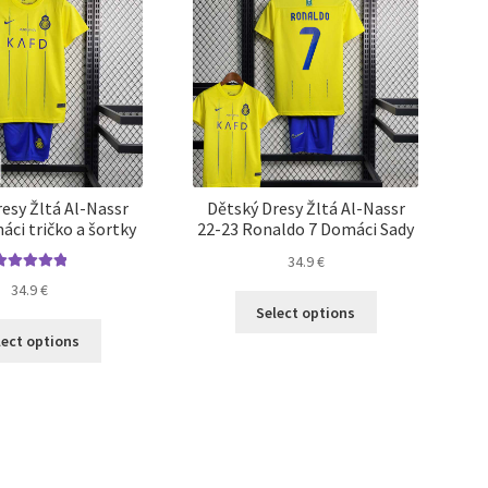
vybrať
si
na
môžete
stránke
vybrať
produktu.
na
stránke
produktu.
esy Žltá Al-Nassr
Dětský Dresy Žltá Al-Nassr
ci tričko a šortky
22-23 Ronaldo 7 Domáci Sady
34.9
€
Hodnotenie
34.9
€
Tento
5.00
z 5
Select options
produkt
Tento
lect options
má
produkt
viacero
má
variantov.
viacero
Možnosti
variantov.
si
Možnosti
môžete
si