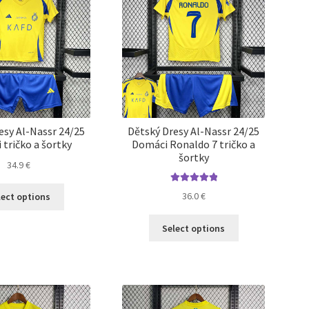
vybrať
vybrať
na
na
stránke
stránke
produktu.
produktu.
esy Al-Nassr 24/25
Dětský Dresy Al-Nassr 24/25
tričko a šortky
Domáci Ronaldo 7 tričko a
šortky
34.9
€
Tento
Hodnotenie
36.0
€
lect options
5.00
z 5
produkt
má
Tento
Select options
viacero
produkt
variantov.
má
Možnosti
viacero
si
variantov.
môžete
Možnosti