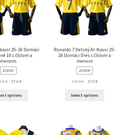
Nassr 25-26 Domáci
Ronaldo 7 Detský Al-Nassr 25-
né 10 s číslom a
26 Domáci Dres s číslom a
menom
menom
ZĽAVA!
ZĽAVA!
Pôvodná
Aktuálna
Pôvodná
Aktuálna
5.0
€
37.0
€
115.0
€
37.0
€
cena
cena
cena
cena
Tento
Tento
bola:
je:
bola:
je:
lect options
Select options
produkt
produkt
115.0 €.
37.0 €.
115.0 €.
37.0 €.
má
má
viacero
viacero
variantov.
variantov.
Možnosti
Možnosti
si
si