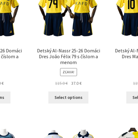
-26 Domáci
Detský Al-Nassr 25-26 Domáci
Detský Al-
 číslom a
Dres João Félix 79 s číslom a
Dres Ma
menom
ZĽAVA!
dná
Aktuálna
Pôvodná
Aktuálna
0
€
115.0
€
37.0
€
11
cena
cena
cena
Tento
Tento
je:
bola:
je:
ons
Select options
Se
produkt
produkt
 €.
37.0 €.
115.0 €.
37.0 €.
má
má
viacero
viacero
variantov.
variantov.
Možnosti
Možnosti
si
si