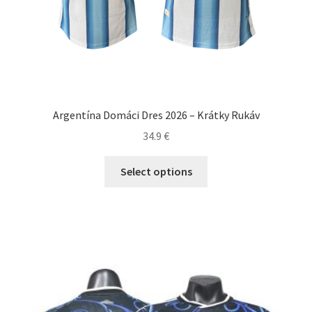
Argentína Domáci Dres 2026 – Krátky Rukáv
34.9
€
Tento
Select options
produkt
má
viacero
variantov.
Možnosti
si
môžete
vybrať