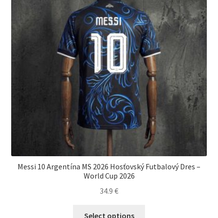
vybrať
na
stránke
produktu.
Messi 10 Argentína MS 2026 Hosťovský Futbalový Dres –
World Cup 2026
34.9
€
Tento
Select options