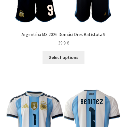
Argentína MS 2026 Domáci Dres Batistuta 9
39.9
€
Tento
Select options
produkt
má
viacero
variantov.
Možnosti
si
môžete
vybrať
na
stránke