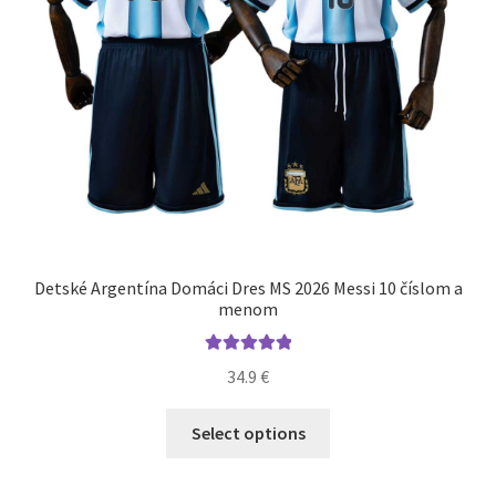
produktu.
Detské Argentína Domáci Dres MS 2026 Messi 10 číslom a
menom
Hodnotenie
34.9
€
5.00
z 5
Tento
Select options
produkt
má