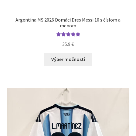
Argentína MS 2026 Domáci Dres Messi 10 s číslom a
menom
Hodnotenie
35.9
€
5.00
z 5
Tento
Výber možností
produkt
má
viacero
variantov.
Možnosti
si
môžete
vybrať
na
stránke