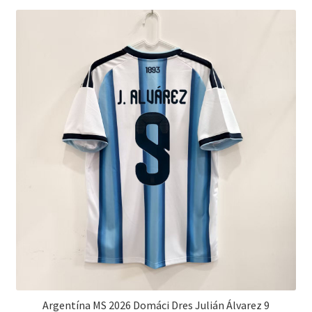
variantov.
Možnosti
si
môžete
vybrať
na
stránke
produktu.
Argentína MS 2026 Domáci Dres Julián Álvarez 9