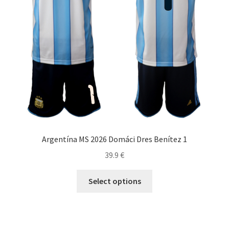
produktu.
Argentína MS 2026 Domáci Dres Benítez 1
39.9
€
Tento
Select options
produkt
má
viacero
variantov.