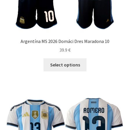
Argentína MS 2026 Domáci Dres Maradona 10
39.9
€
Tento
Select options
produkt
má
viacero
variantov.
Možnosti
si
môžete
vybrať
na