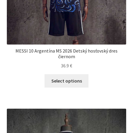
MESSI 10 Argentína MS 2026 Detský hosťovský dres
čiernom
36.9
€
Tento
Select options
produkt
má
viacero
variantov.
Možnosti
si
môžete