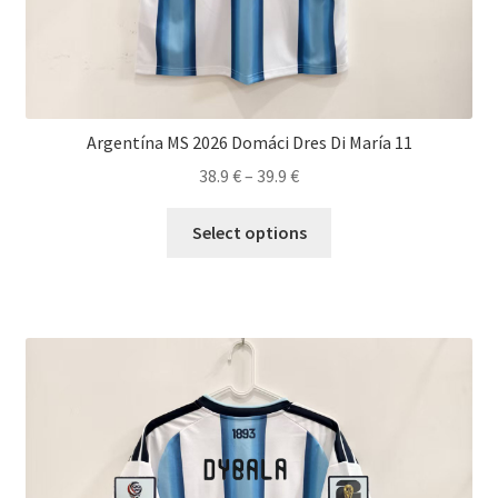
Argentína MS 2026 Domáci Dres Di María 11
Price
38.9
€
–
39.9
€
range:
Tento
38.9 €
Select options
produkt
through
má
39.9 €
viacero
variantov.
Možnosti
si
môžete
vybrať
na