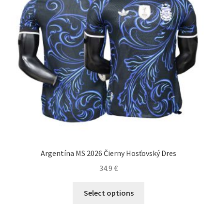
na
stránke
produktu.
Argentína MS 2026 Čierny Hosťovský Dres
34.9
€
Tento
Select options
produkt
má