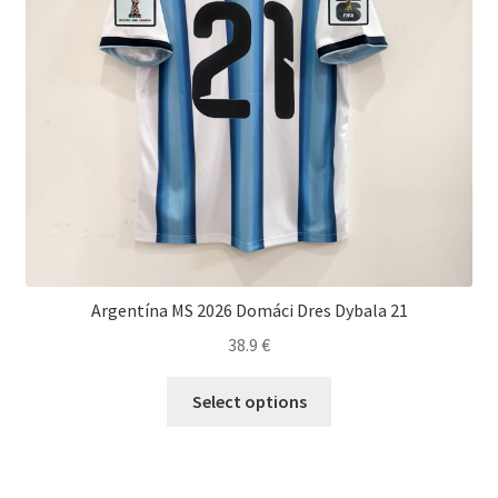
stránke
produktu.
Argentína MS 2026 Domáci Dres Dybala 21
38.9
€
Tento
Select options
produkt
má
viacero