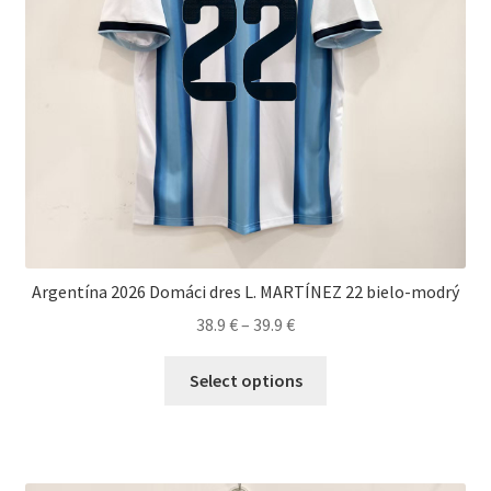
produktu.
Argentína 2026 Domáci dres L. MARTÍNEZ 22 bielo-modrý
Price
38.9
€
–
39.9
€
range:
Tento
38.9 €
Select options
produkt
through
má
39.9 €
viacero
variantov.