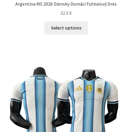
Argentína MS 2026 Dámsky Domáci Futbalový Dres
32.0
€
Tento
Select options
produkt
má
viacero
variantov.
Možnosti
si
môžete
vybrať
na
stránke
produktu.