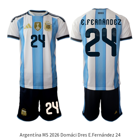
variantov.
Možnosti
si
môžete
vybrať
na
stránke
produktu.
Argentína MS 2026 Domáci Dres E.Fernández 24