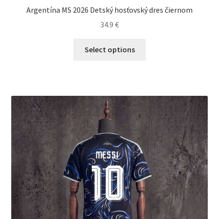
Argentína MS 2026 Detský hosťovský dres čiernom
34.9
€
Tento
Select options
produkt
má
viacero
variantov.
Možnosti
si
môžete
vybrať
na
stránke
produktu.