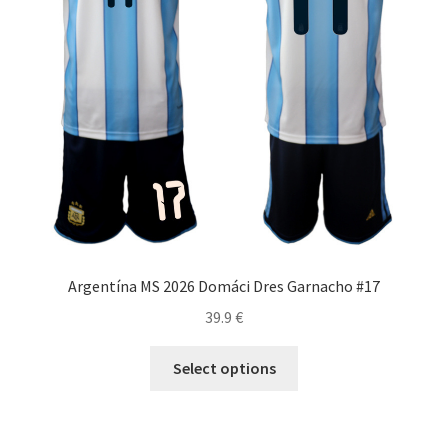
stránke
produktu.
Argentína MS 2026 Domáci Dres Garnacho #17
39.9
€
Tento
Select options
produkt
má
viacero