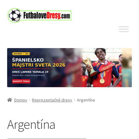
Preskočiť
Preskočiť
na
na
navigáciu
obsah
Domov
Reprezentačné dresy
Argentína
Argentína