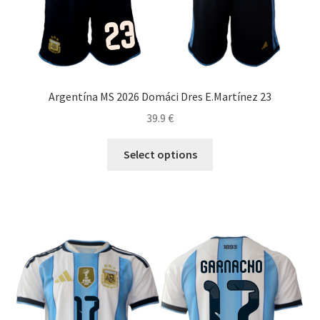
Argentína MS 2026 Domáci Dres E.Martínez 23
39.9
€
Tento
Select options
produkt
má
viacero
variantov.
Možnosti
si
môžete
vybrať
na