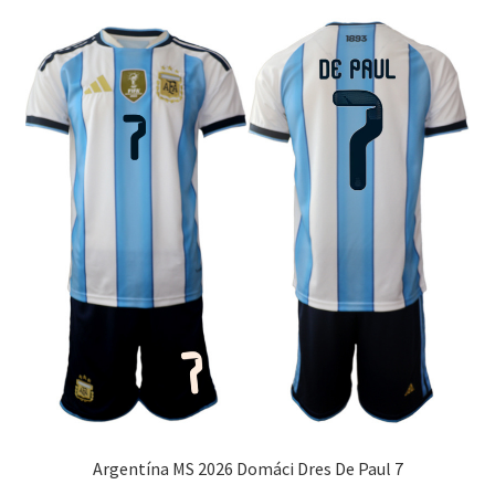
Možnosti
si
môžete
vybrať
na
stránke
produktu.
Argentína MS 2026 Domáci Dres De Paul 7