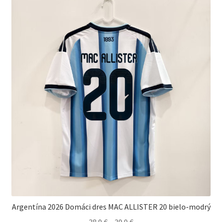
Možnosti
si
môžete
vybrať
na
stránke
produktu.
Argentína 2026 Domáci dres MAC ALLISTER 20 bielo-modrý
Price
38.9
€
–
39.9
€