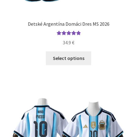
Detské Argentína Domáci Dres MS 2026
Hodnotenie
34.9
€
5.00
z 5
Tento
Select options
produkt
má
viacero
variantov.
Možnosti
si
môžete
vybrať
na
stránke