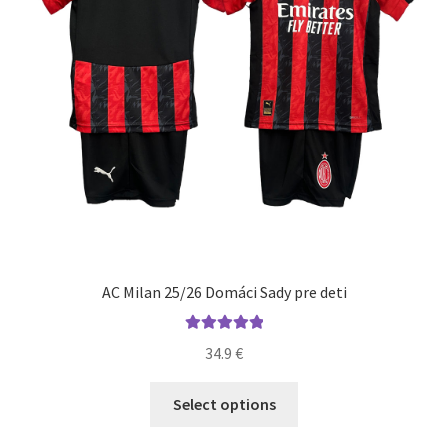
stránke
produktu.
AC Milan 25/26 Domáci Sady pre deti
Hodnotenie
34.9
€
5.00
z 5
Tento
Select options
produkt
má