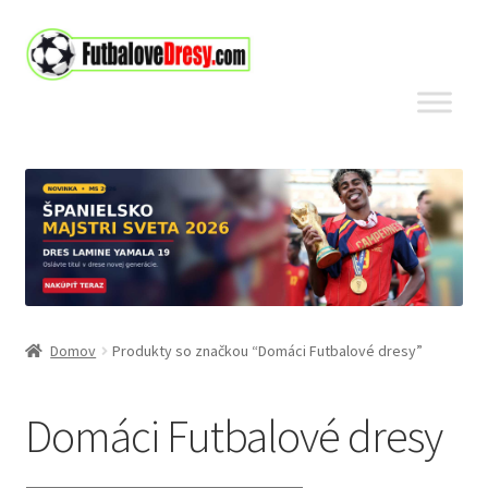
Preskočiť
Preskočiť
na
na
navigáciu
obsah
Domov
Produkty so značkou “Domáci Futbalové dresy”
Domáci Futbalové dresy