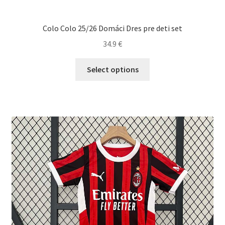
Colo Colo 25/26 Domáci Dres pre deti set
34.9
€
Tento
Select options
produkt
má
viacero
variantov.
Možnosti
si
môžete
vybrať
na
stránke
produktu.