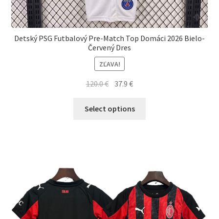
Detský PSG Futbalový Pre-Match Top Domáci 2026 Bielo-
Červený Dres
ZĽAVA!
Pôvodná
Aktuálna
120.0
€
37.9
€
cena
cena
Tento
bola:
je:
Select options
produkt
120.0 €.
37.9 €.
má
viacero
variantov.
Možnosti
si
môžete
vybrať
na