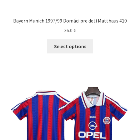
Bayern Munich 1997/99 Domáci pre deti Matthaus #10
36.0
€
Tento
Select options
produkt
má
viacero
variantov.
Možnosti
si
môžete
vybrať
na
stránke
produktu.