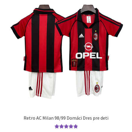
si
môžete
vybrať
na
stránke
produktu.
Retro AC Milan 98/99 Domáci Dres pre deti