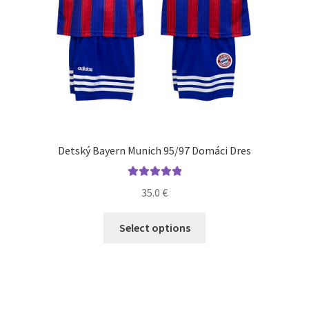
Detský Bayern Munich 95/97 Domáci Dres
Hodnotenie
35.0
€
5.00
z 5
Tento
Select options
produkt
má
viacero
variantov.
Možnosti