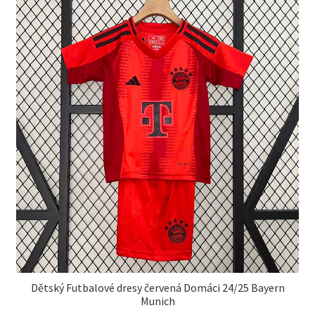
Možnosti
si
môžete
vybrať
na
stránke
produktu.
Dětský Futbalové dresy červená Domáci 24/25 Bayern
Munich