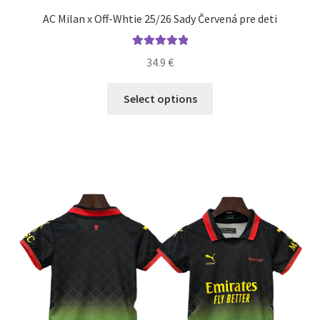
AC Milan x Off-Whtie 25/26 Sady Červená pre deti
Hodnotenie
34.9
€
5.00
z 5
Tento
Select options
produkt
má
viacero
variantov.
Možnosti
si
môžete
vybrať
na
stránke
produktu.