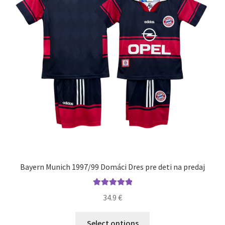
vybrať
na
stránke
produktu.
Bayern Munich 1997/99 Domáci Dres pre deti na predaj
Hodnotenie
34.9
€
5.00
z 5
Tento
Select options