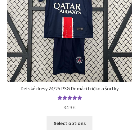
stránke
produktu.
Detské dresy 24/25 PSG Domáci tričko a šortky
Hodnotenie
34.9
€
5.00
z 5
Tento
Select options
produkt
má