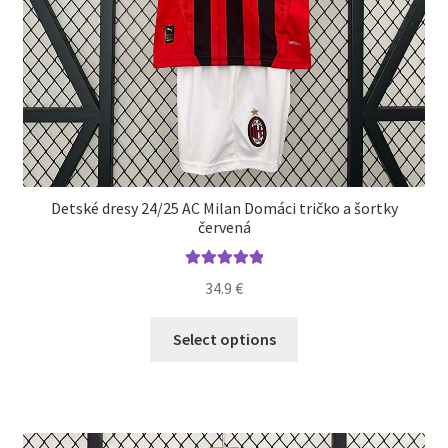
Detské dresy 24/25 AC Milan Domáci tričko a šortky
červená
Hodnotenie
34.9
€
5.00
z 5
Tento
Select options
produkt
má
viacero
variantov.