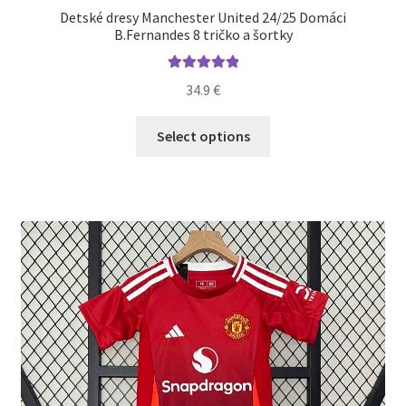
Detské dresy Manchester United 24/25 Domáci
B.Fernandes 8 tričko a šortky
Hodnotenie
34.9
€
5.00
z 5
Tento
Select options
produkt
má
viacero
variantov.
Možnosti
si
môžete
vybrať
na
stránke
produktu.