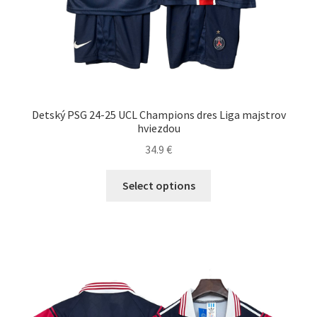
Detský PSG 24-25 UCL Champions dres Liga majstrov
hviezdou
34.9
€
Tento
Select options
produkt
má
viacero
variantov.
Možnosti
si
môžete