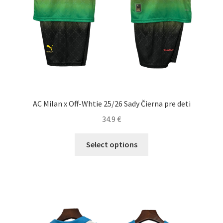
AC Milan x Off-Whtie 25/26 Sady Čierna pre deti
34.9
€
Tento
Select options
produkt
má
viacero
variantov.
Možnosti
si