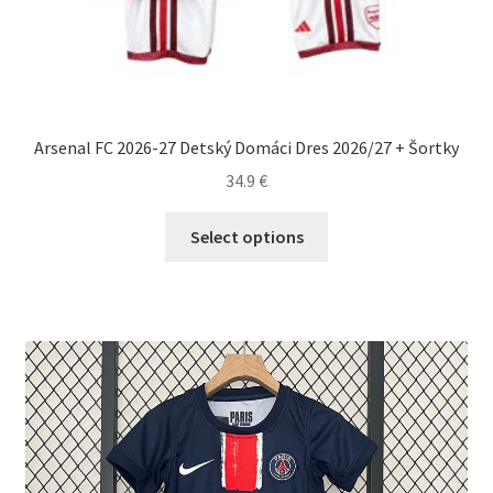
Arsenal FC 2026-27 Detský Domáci Dres 2026/27 + Šortky
34.9
€
Tento
Select options
produkt
má
viacero
variantov.
Možnosti
si
môžete
vybrať
na