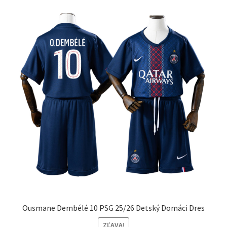
Možnosti
si
môžete
vybrať
na
stránke
produktu.
Ousmane Dembélé 10 PSG 25/26 Detský Domáci Dres
ZĽAVA!