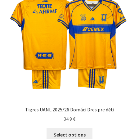
vybrať
na
stránke
produktu.
Tigres UANL 2025/26 Domáci Dres pre děti
34.9
€
Tento
Select options