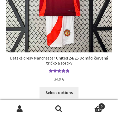
Detské dresy Manchester United 24/25 Domáci červená
tričko a šortky
Hodnotenie
34.9
€
5.00
z 5
Tento
Select options
produkt
má
0
viacero
Hľadať:
Vyhľadávanie
variantov.