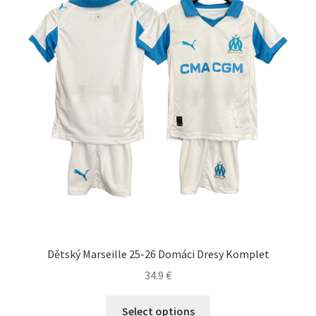
môžete
vybrať
na
stránke
produktu.
Dětský Marseille 25-26 Domáci Dresy Komplet
34.9
€
Tento
Select options