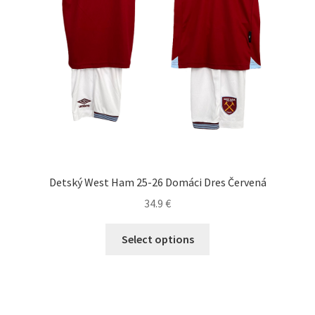
produktu.
Detský West Ham 25-26 Domáci Dres Červená
34.9
€
Tento
Select options
produkt
má
viacero
variantov.