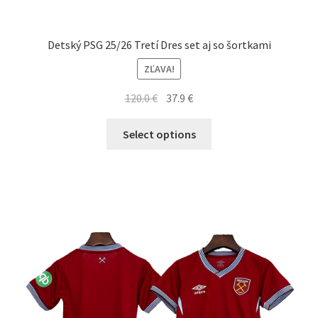
Detský PSG 25/26 Tretí Dres set aj so šortkami
ZĽAVA!
Pôvodná
Aktuálna
120.0
€
37.9
€
cena
cena
Tento
bola:
je:
Select options
produkt
120.0 €.
37.9 €.
má
viacero
variantov.
Možnosti
si
môžete
vybrať
na
stránke