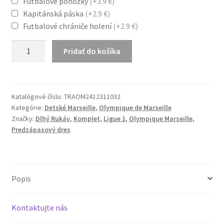
through
Futbalové ponožky
(+3.9 €)
Kapitánská páska
(+2.9 €)
49.7 €
Futbalové chrániče holení
(+2.9 €)
množstvo
Pridať do košíka
Tréningový
dres
Komplet
OM
Katalógové číslo:
TRAOM2412311032
Kategórie:
Detské Marseille
,
Olympique de Marseille
Olympique
Značky:
Dlhý Rukáv
,
Komplet
,
Ligue 1
,
Olympique Marseille
,
Marseille
Predzápasový dres
1/4
Zip
Svetlomodrá
Popis
Kontaktujte nás