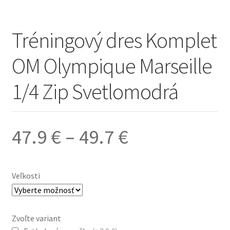
Tréningový dres Komplet
OM Olympique Marseille
1/4 Zip Svetlomodrá
Price
47.9
€
–
49.7
€
range:
Veľkosti
47.9 €
Zvoľte variant