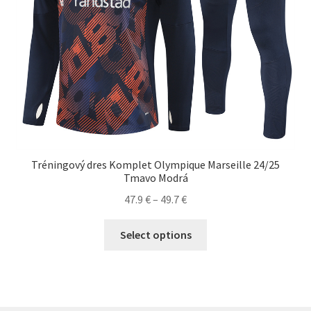
Tréningový dres Komplet Olympique Marseille 24/25
Tmavo Modrá
Price
47.9
€
–
49.7
€
range:
Tento
47.9 €
Select options
produkt
through
má
49.7 €
viacero
variantov.