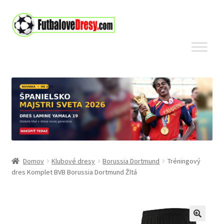
Preskočiť
Preskočiť
na
na
navigáciu
obsah
Domov
Klubové dresy
Borussia Dortmund
Tréningový
dres Komplet BVB Borussia Dortmund Žltá