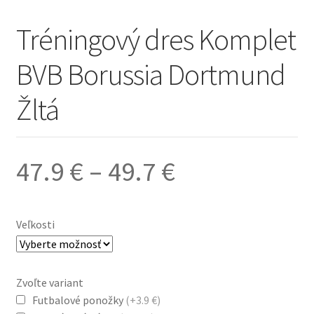
Tréningový dres Komplet
BVB Borussia Dortmund
Žltá
Price
47.9
€
–
49.7
€
range:
Veľkosti
47.9 €
Zvoľte variant
through
Futbalové ponožky
(+3.9 €)