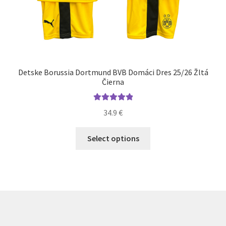
Detske Borussia Dortmund BVB Domáci Dres 25/26 Žltá
Čierna
Hodnotenie
34.9
€
5.00
z 5
Tento
Select options
produkt
má
viacero
variantov.
Možnosti
si
môžete