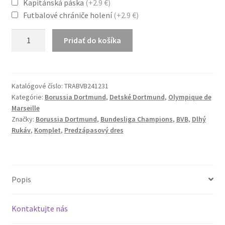
Kapitánská páska
(+2.9 €)
49.7 €
Futbalové chrániče holení
(+2.9 €)
množstvo
Pridať do košíka
Tréningový
dres
Komplet
BVB
Katalógové číslo:
TRABVB241231
Kategórie:
Borussia Dortmund
,
Detské Dortmund
,
Olympique de
Borussia
Marseille
Dortmund
Značky:
Borussia Dortmund
,
Bundesliga Champions
,
BVB
,
Dlhý
Žltá
Rukáv
,
Komplet
,
Predzápasový dres
Popis
Kontaktujte nás