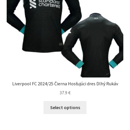
Liverpool FC 2024/25 Čierna Hosťujúci dres Dlhý Rukáv
37.9
€
Tento
Select options
produkt
má
viacero