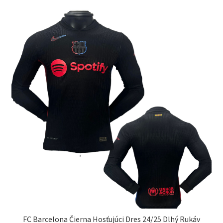
variantov.
Možnosti
si
môžete
vybrať
na
stránke
produktu.
FC Barcelona Čierna Hosťujúci Dres 24/25 Dlhý Rukáv