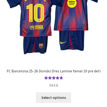
stránke
produktu.
FC Barcelona 25-26 Domáci Dres Lamine Yamal 10 pre deti
Hodnotenie
34.9
€
4.91
z 5
Tento
Select options
produkt
má