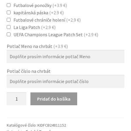
Futbalové ponožky
(+3.9 €)
kapitánská páska
(+2.9 €)
Futbalové chrániče holení
(+2.9 €)
La Liga Patch
(+2.9 €)
UEFA Champions League Patch Set
(+2.9 €)
Potlač Meno na chrbát
(+3.9 €)
Potlač číslo na chrbát
množstvo
Pridať do košíka
Detské
Dresy
Hosťujúci
FC
Katalógové číslo:
KIDFCB24811152