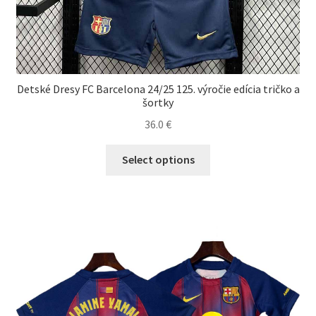
Detské Dresy FC Barcelona 24/25 125. výročie edícia tričko a
šortky
36.0
€
Tento
Select options
produkt
má
viacero
variantov.
Možnosti
si
môžete
vybrať
na