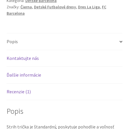
Kategória:
Detské Barcelona
Barcelona
Značky:
Čierna
,
Detské Futbalové dresy
,
Dres La Liga
,
FC
24/25
Barcelona
tričko
a
šortky
Čierna
Popis
Kontaktujte nás
Ďalšie informácie
Recenzie (1)
Popis
Strih trička je štandardný, poskytuje pohodlie a voľnosť