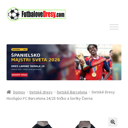
Preskočiť
Preskočiť
na
na
navigáciu
obsah
Domov
Detské dresy
Detské Barcelona
Detské Dresy
Hosťujúci FC Barcelona 24/25 tričko a šortky Čierna