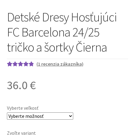
Detské Dresy Hosťujúci
FC Barcelona 24/25
tričko a šortky Čierna
(
1
recenzia zákazníka)
Hodnotenie
1
5.00
z 5 na
36.0
€
základe
zákazníckej
recenzie
Vyberte veľkosť
Zvoľte variant