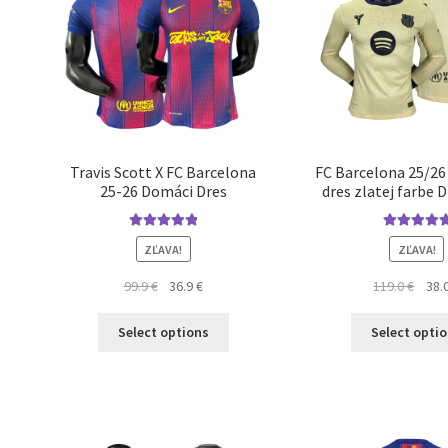
môžete
vybrať
na
stránke
produktu.
Travis Scott X FC Barcelona
FC Barcelona 25/26
25-26 Domáci Dres
dres zlatej farbe 
Hodnotenie
Hodnotenie
ZĽAVA!
ZĽAVA!
5.00
z 5
5.00
z 5
Pôvodná
Aktuálna
Pôvo
99.9
€
36.9
€
119.0
€
38.
cena
cena
cena
Tento
bola:
je:
bola:
Select options
Select opti
produkt
99.9 €.
36.9 €.
119.0
má
viacero
variantov.
Možnosti