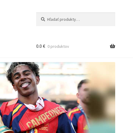
Hľadať:
Vyhľadávanie
0.0
€
0 produktov