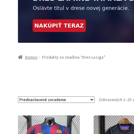
Domov
Produkty so značkou “Dres La Liga”
Zobrazených 1–25 z