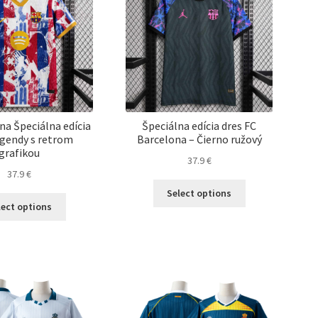
na
na
stránke
stránke
produktu.
produktu.
na Špeciálna edícia
Špeciálna edícia dres FC
egendy s retrom
Barcelona – Čierno ružový
grafikou
37.9
€
37.9
€
Tento
Select options
Tento
produkt
lect options
produkt
má
má
viacero
viacero
variantov.
variantov.
Možnosti
Možnosti
si
si
môžete
môžete
vybrať