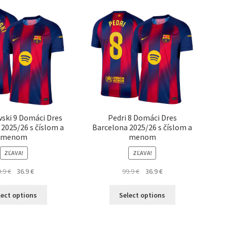
si
Možnosti
môžete
si
vybrať
môžete
na
vybrať
stránke
na
produktu.
stránke
produktu.
ski 9 Domáci Dres
Pedri 8 Domáci Dres
2025/26 s číslom a
Barcelona 2025/26 s číslom a
menom
menom
ZĽAVA!
ZĽAVA!
Pôvodná
Aktuálna
Pôvodná
Aktuálna
9.9
€
36.9
€
99.9
€
36.9
€
cena
cena
cena
cena
Tento
Tento
bola:
je:
bola:
je:
lect options
Select options
produkt
produkt
99.9 €.
36.9 €.
99.9 €.
36.9 €.
má
má
viacero
viacero