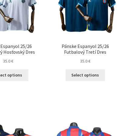
vybrať
na
na
stránke
stránke
produktu.
produktu.
 Espanyol 25/26
Pánske Espanyol 25/26
ý Hosťovský Dres
Futbalový Tretí Dres
35.0
€
35.0
€
Tento
Tento
lect options
Select options
produkt
produkt
má
má
viacero
viacero
variantov.
variantov.
Možnosti
Možnosti
si
si
môžete
môžete
vybrať
vybrať
na
na