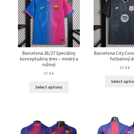
vybrať
na
stránke
produktu.
Barcelona 26/27 špeciálny
Barcelona City Con
konceptuálny dres – modrý a
futbalový d
ružový
37.9
€
37.9
€
Select opti
Tento
Select options
produkt
má
viacero
variantov.
Možnosti
si
môžete