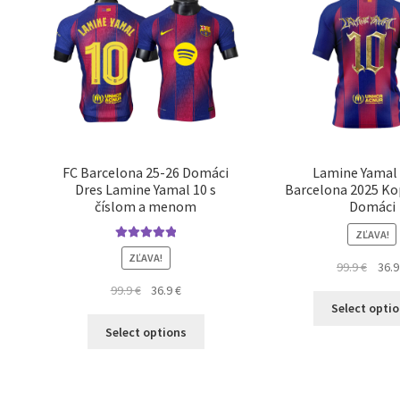
si
môžete
vybrať
na
stránke
produktu.
FC Barcelona 25-26 Domáci
Lamine Yamal 
Dres Lamine Yamal 10 s
Barcelona 2025 Ko
číslom a menom
Domáci
ZĽAVA!
Hodnotenie
ZĽAVA!
Pôvo
99.9
€
36.
5.00
z 5
cena
Pôvodná
Aktuálna
99.9
€
36.9
€
bola:
Select opti
cena
cena
Tento
99.9 €
bola:
je:
Select options
produkt
99.9 €.
36.9 €.
má
viacero