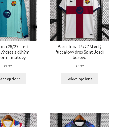
ona 26/27 tretí
Barcelona 26/27 štvrtý
vý dres s dlhým
futbalový dres Sant Jordi
vom – mätový
béžovo
39.9
€
37.9
€
Tento
Tento
lect options
Select options
produkt
produkt
má
má
viacero
viacero
variantov.
variantov.
Možnosti
Možnosti
si
si
môžete
môžete
vybrať
vybrať