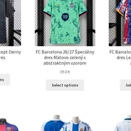
môžete
vybrať
vybrať
na
na
stránke
stránke
produktu.
produktu.
cept čierny
FC Barcelona 26/27 Špeciálny
FC Barcelo
res
dres Mätovo zelený s
dres L
abstraktným vzorom
39.0
€
Tento
ons
Tento
produkt
Select options
Se
produkt
má
má
viacero
viacero
variantov.
variantov.
Možnosti
Možnosti
si
si
môžete
môžete
vybrať