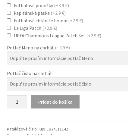
Futbalové ponožky
(+3.9 €)
kapitánská páska
(+2.9 €)
Futbalové chrániče holení
(+2.9 €)
La Liga Patch
(+2.9 €)
UEFA Champions League Patch Set
(+2.9 €)
Potlač Meno na chrbát
(+3.9 €)
Potlač číslo na chrbát
množstvo
Pridať do košíka
Detské
Dresy
FC
Barcelona
Katalógové číslo:
KIDFCB24811142