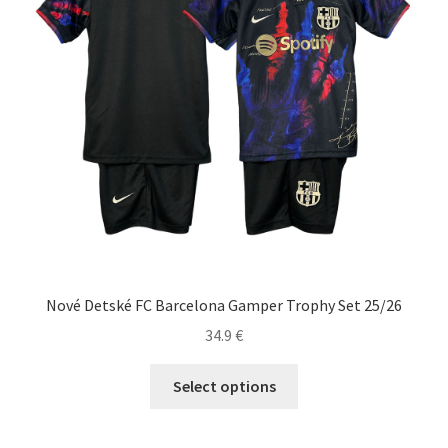
na
stránke
produktu.
Nové Detské FC Barcelona Gamper Trophy Set 25/26
34.9
€
Tento
Select options
produkt
má