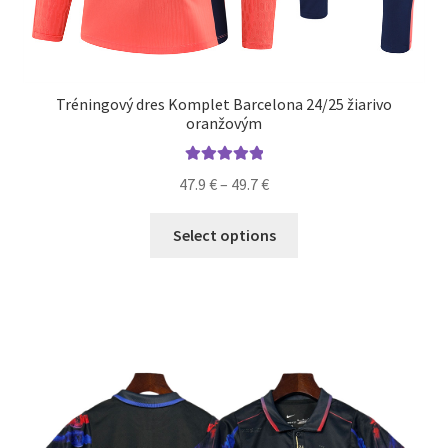
Tréningový dres Komplet Barcelona 24/25 žiarivo
oranžovým
Hodnotenie
Price
47.9
€
–
49.7
€
5.00
z 5
range:
Tento
47.9 €
Select options
produkt
through
má
49.7 €
viacero
variantov.
Možnosti
si
môžete
vybrať