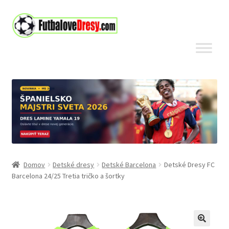
Preskočiť
Preskočiť
na
na
navigáciu
obsah
Domov
Detské dresy
Detské Barcelona
Detské Dresy FC
Barcelona 24/25 Tretia tričko a šortky