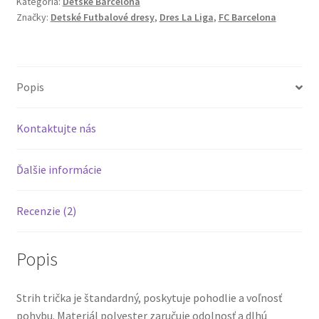
Kategória:
Detské Barcelona
24/25
Značky:
Detské Futbalové dresy
,
Dres La Liga
,
FC Barcelona
Tretia
tričko
a
šortky
Popis
Kontaktujte nás
Ďalšie informácie
Recenzie (2)
Popis
Strih trička je štandardný, poskytuje pohodlie a voľnosť
pohybu. Materiál polyester zaručuje odolnosť a dlhú