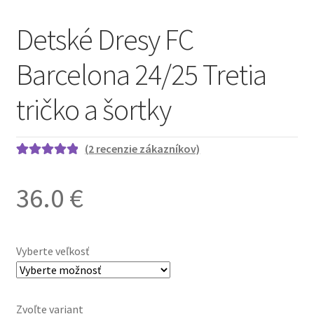
Detské Dresy FC
Barcelona 24/25 Tretia
tričko a šortky
(
2
recenzie zákazníkov)
Hodnotenie
2
5.00
z 5 na
36.0
€
základe
zákazníckych
recenzií
Vyberte veľkosť
Zvoľte variant