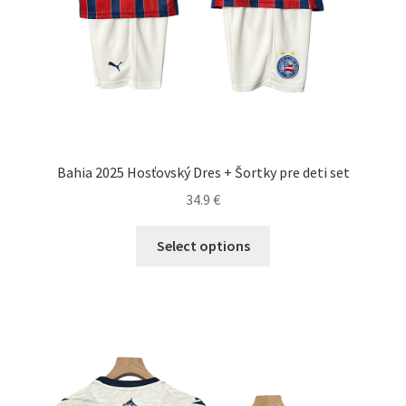
Bahia 2025 Hosťovský Dres + Šortky pre deti set
34.9
€
Tento
Select options
produkt
má
viacero
variantov.
Možnosti
si
môžete