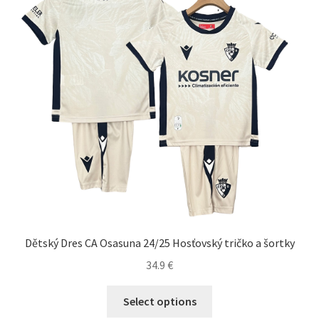
vybrať
na
stránke
produktu.
Dětský Dres CA Osasuna 24/25 Hosťovský tričko a šortky
34.9
€
Tento
Select options
produkt