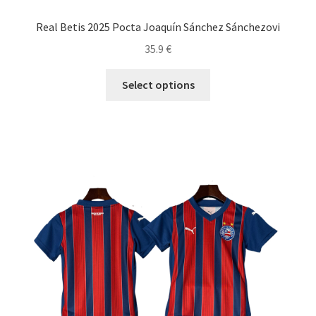
Real Betis 2025 Pocta Joaquín Sánchez Sánchezovi
35.9
€
Tento
Select options
produkt
má
viacero
variantov.
Možnosti
si
môžete
vybrať
na
stránke
produktu.