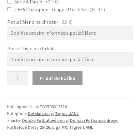
Serie A Patch
(+2.9 €)
UEFA Champions League Patch Set
(+2.9 €)
Potlač Meno na chrbát
(+3.9 €)
Potlač číslo na chrbát
množstvo
Pridať do košíka
Tigres
UANL
2025/26
Domáci
Katalógové číslo:
TG2506012526
Kategórie:
Detské dresy
,
Tigres UANL
Dres
Značky:
Detské Futbalové dresy
,
Domáci Futbalové dresy
,
pre
Futbalové Dresy 25-26
,
Liga MX
,
Tigres UANL
děti