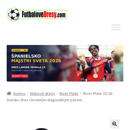
Preskočiť
Preskočiť
na
na
navigáciu
obsah
Domov
Klubové dresy
River Plate
River Plate 25/26
Domáci dres červeným diagonálnym pásom