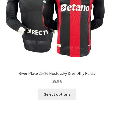
River Plate 25-26 Hosťovský Dres Dlhý Rukáv
38.0
€
Tento
Select options
produkt
má
viacero