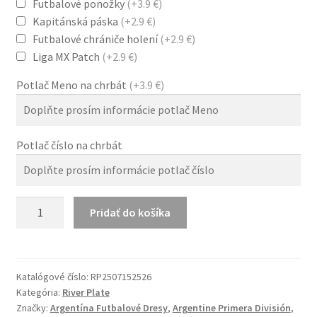
Futbalové ponožky
(+3.9 €)
Kapitánská páska
(+2.9 €)
Futbalové chrániče holení
(+2.9 €)
Liga MX Patch
(+2.9 €)
Potlač Meno na chrbát
(+3.9 €)
Potlač číslo na chrbát
množstvo
Pridať do košíka
River
Plate
25/26
Domáci
Katalógové číslo:
RP2507152526
Kategória:
River Plate
dres
Značky:
Argentína Futbalové Dresy
,
Argentine Primera División
,
červeným