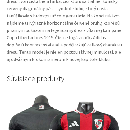
dresu tvorí čistá biela farba, cez ktorú sa tiahne ikonický
červený diagonálny pás – symbol klubu, ktorý nosia
fanúšikovia s hrdosťou už celé generácie. Na konci rukávov
nájdeme tri výrazné horizontálne červené pruhy, ktoré sú
priamym odkazom na legendárny dres z víťaznej kampane
Copa Libertadores 2015. Čierne logá značky Adidas
dopĺňajú kontrastný vizuál a podčiarkujú celkový charakter
dresu. Tento model je nielen poctou slávnej minulosti, ale
aj odvážnym krokom smerom k novej kapitole klubu.
Súvisiace produkty