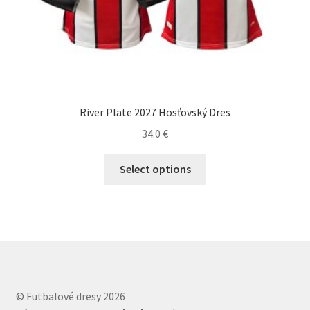
River Plate 2027 Hosťovský Dres
34.0
€
Tento
Select options
produkt
má
viacero
variantov.
Možnosti
si
môžete
© Futbalové dresy 2026
vybrať