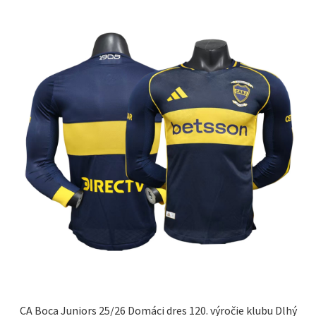
variantov.
Možnosti
si
môžete
vybrať
na
stránke
produktu.
CA Boca Juniors 25/26 Domáci dres 120. výročie klubu Dlhý