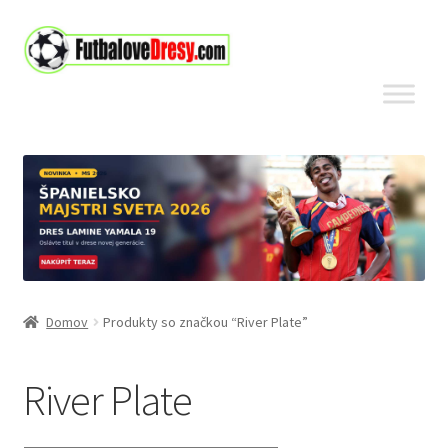
Preskočiť
Preskočiť
na
na
navigáciu
obsah
Domov
Produkty so značkou “River Plate”
River Plate