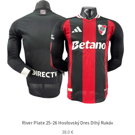
Možnosti
si
môžete
vybrať
na
stránke
produktu.
River Plate 25-26 Hosťovský Dres Dlhý Rukáv
38.0
€