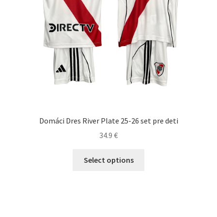
Domáci Dres River Plate 25-26 set pre deti
34.9
€
Tento
Select options
produkt
má
viacero
variantov.
Možnosti