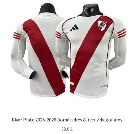
si
môžete
vybrať
na
stránke
produktu.
River Plate 2025-2026 Domáci dres červený diagonálny
38.0
€