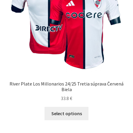
stránke
produktu.
River Plate Los Millonarios 24/25 Tretia súprava Červená
Biela
33.8
€
Tento
Select options
produkt
má
viacero