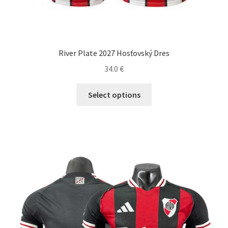
River Plate 2027 Hosťovský Dres
34.0
€
Tento
Select options
produkt
má
viacero
variantov.
Možnosti
si
môžete
vybrať
na
stránke