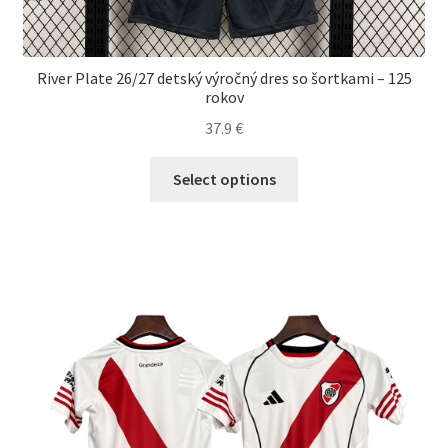
River Plate 26/27 detský výročný dres so šortkami – 125
rokov
37.9
€
Tento
Select options
produkt
má
viacero
variantov.
Možnosti
si
môžete
vybrať
na
stránke
produktu.