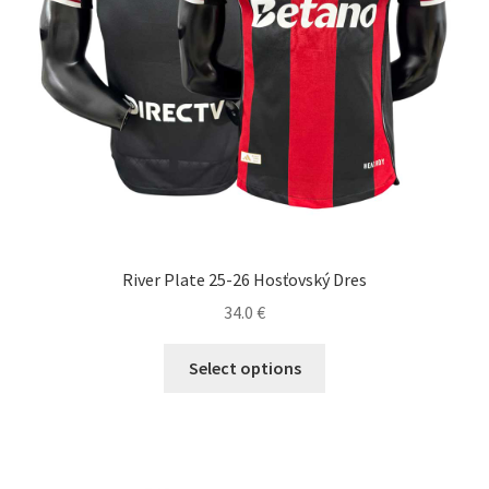
produktu.
River Plate 25-26 Hosťovský Dres
34.0
€
Tento
Select options
produkt
má
viacero
variantov.