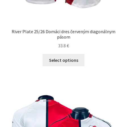
River Plate 25/26 Domáci dres červeným diagonálnym
pásom
33.8
€
Tento
Select options
produkt
má
viacero
variantov.
Možnosti
si
môžete
vybrať
na