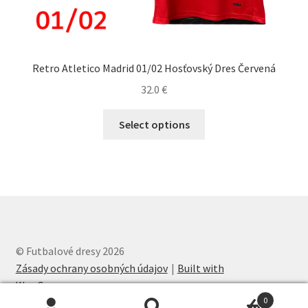
Retro Atletico Madrid 01/02 Hosťovský Dres Červená
32.0
€
Tento
Select options
produkt
má
viacero
variantov.
Možnosti
si
môžete
© Futbalové dresy 2026
vybrať
Zásady ochrany osobných údajov
Built with
na
WooCommerce
.
stránke
0
produktu.