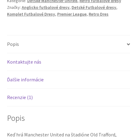
Kategórie:
Detské Manchester United
,
Retro futbalové dresy
United
Značky:
Anglicko futbalové dresy
,
Detské Futbalové dresy
,
02/04
Komplet Futbalové Dresy
,
Premier League
,
Retro Dres
Domáci
Dres
Červená
Popis
Kontaktujte nás
Ďalšie informácie
Recenzie (1)
Popis
Keď hrá Manchester United na štadióne Old Trafford,