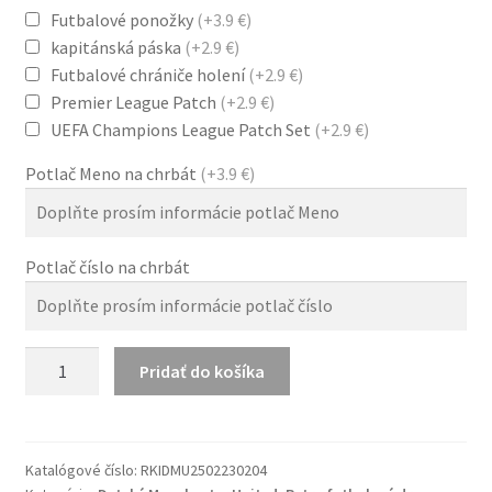
Futbalové ponožky
(+3.9 €)
kapitánská páska
(+2.9 €)
Futbalové chrániče holení
(+2.9 €)
Premier League Patch
(+2.9 €)
UEFA Champions League Patch Set
(+2.9 €)
Potlač Meno na chrbát
(+3.9 €)
Potlač číslo na chrbát
množstvo
Pridať do košíka
Retro
Detské
Komplet
Manchester
Katalógové číslo:
RKIDMU2502230204