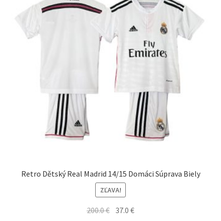
vybrať
na
stránke
produktu.
Retro Dětský Real Madrid 14/15 Domáci Súprava Biely
ZĽAVA!
Pôvodná
Aktuálna
200.0
€
37.0
€