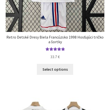
Retro Detské Dresy Biela Francúzsko 1998 Hosťujúci tričko
a šortky
Hodnotenie
33.7
€
5.00
z 5
Tento
Select options
produkt
má
viacero
variantov.
Možnosti
si
môžete