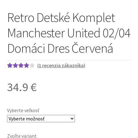
Retro Detské Komplet
Manchester United 02/04
Domáci Dres Červená
(
1
recenzia zákazníka)
Hodnoteni
1
e
4.00
z 5
34.9
€
na základe
zákaznícke
j recenzie
Vyberte veľkosť
Zvoľte variant