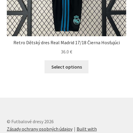
Retro Dětský dres Real Madrid 17/18 Čierna Hosťujúci
36.0
€
Tento
Select options
produkt
má
viacero
variantov.
Možnosti
si
môžete
© Futbalové dresy 2026
vybrať
Zásady ochrany osobných údajov
Built with
na