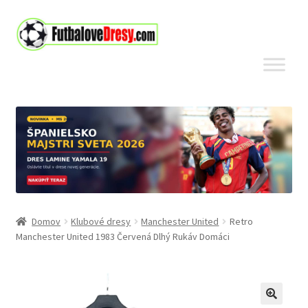
Preskočiť
Preskočiť
na
na
navigáciu
obsah
Domov
Klubové dresy
Manchester United
Retro
Manchester United 1983 Červená Dlhý Rukáv Domáci