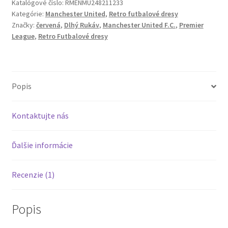
1983
Katalógové číslo:
RMENMU248211233
Kategórie:
Manchester United
,
Retro futbalové dresy
Červená
Značky:
červená
,
Dlhý Rukáv
,
Manchester United F.C.
,
Premier
Dlhý
League
,
Retro Futbalové dresy
Rukáv
Domáci
Popis
Kontaktujte nás
Ďalšie informácie
Recenzie (1)
Popis