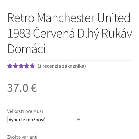
Retro Manchester United
1983 Červená Dlhý Rukáv
Domáci
(
1
recenzia zákazníka)
Hodnotenie
1
5.00
z 5 na
37.0
€
základe
zákazníckej
recenzie
Veľkostí pre Muži
Zvoľte variant