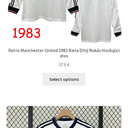
Retro Manchester United 1983 Biela Dlhý Rukáv Hosťujúci
dres
37.0
€
Tento
Select options
produkt
má
viacero
variantov.
Možnosti
si
môžete