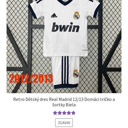
vybrať
na
stránke
produktu.
Retro Dětský dres Real Madrid 12/13 Domáci tričko a
šortky Biela
Hodnotenie
ZĽAVA!
5.00
z 5