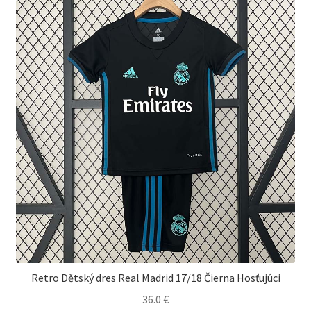
si
môžete
vybrať
na
stránke
produktu.
Retro Dětský dres Real Madrid 17/18 Čierna Hosťujúci
36.0
€