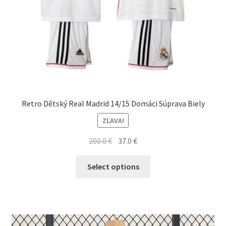
Retro Dětský Real Madrid 14/15 Domáci Súprava Biely
ZĽAVA!
Pôvodná
Aktuálna
200.0
€
37.0
€
cena
cena
Tento
bola:
je:
Select options
produkt
200.0 €.
37.0 €.
má
viacero
variantov.
Možnosti