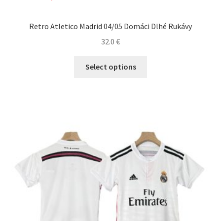
Retro Atletico Madrid 04/05 Domáci Dlhé Rukávy
32.0
€
Tento
Select options
produkt
má
viacero
variantov.
Možnosti
si
môžete
vybrať
na
stránke
produktu.