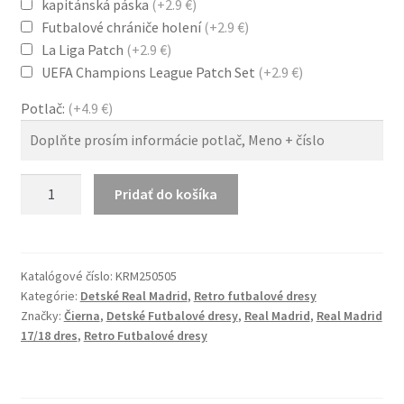
kapitánská páska
(+2.9 €)
Futbalové chrániče holení
(+2.9 €)
La Liga Patch
(+2.9 €)
UEFA Champions League Patch Set
(+2.9 €)
Potlač:
(+4.9 €)
množstvo
Pridať do košíka
Real
Madrid
17/18
Domáci
Katalógové číslo:
KRM250505
Kategórie:
Detské Real Madrid
,
Retro futbalové dresy
Dlhý
Značky:
Čierna
,
Detské Futbalové dresy
,
Real Madrid
,
Real Madrid
Rukáv
17/18 dres
,
Retro Futbalové dresy
Detský
Dres
Set