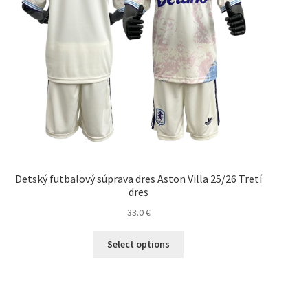
Detský futbalový súprava dres Aston Villa 25/26 Tretí
dres
33.0
€
Tento
Select options
produkt
má
viacero
variantov.