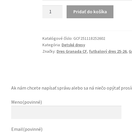
množstvo
Pridať do košíka
Granada
CF
25-
26
Katalógové číslo:
GCF251118252602
Kategória:
Detské dresy
Detský
Značky:
Dres Granada CF
,
futbalový dres 25-26
,
G
Futbalový
Hosťovský
Dres
Ak nám chcete napísať správu alebo sa ná niečo opýtať prosí
Meno(povinné)
Email(povinné)