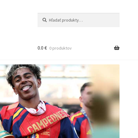
Hľadať:
Vyhľadávanie
0.0
€
0 produktov