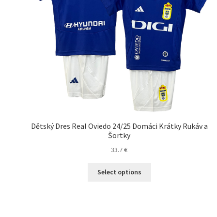
Dětský Dres Real Oviedo 24/25 Domáci Krátky Rukáv a
Šortky
33.7
€
Tento
Select options
produkt
má
viacero
variantov.