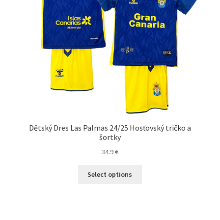
Dětský Dres Las Palmas 24/25 Hosťovský tričko a
šortky
34.9
€
Tento
Select options
produkt
má
viacero
variantov.