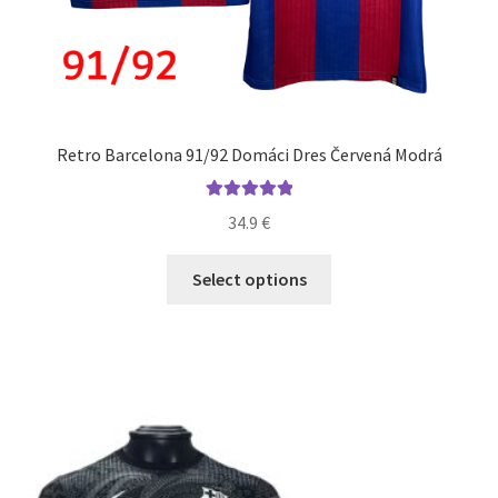
Retro Barcelona 91/92 Domáci Dres Červená Modrá
Hodnotenie
34.9
€
5.00
z 5
Tento
Select options
produkt
má
viacero
variantov.
Možnosti
si
môžete
vybrať