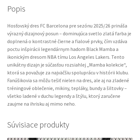
Popis
Hosťovský dres FC Barcelona pre sezónu 2025/26 prináša
výrazný dizajnový posun – dominujúca svetlo zlatá farba je
doplnená o kontrastné čierne a fialové prvky, čím vzdáva
poctu inšpirácii legendárnym hadom Black Mamba a
ikonickým dresom NBA tímu Los Angeles Lakers. Tento
unikátny dizajn je súčasťou rozsiahlej „Mamba kolekcie“,
ktorá sa považuje za najväčšiu spoluprácu v histórii klubu.
Fanúšikovia sa môžu tešiť nielen na dres, ale aj na zladené
tréningové oblečenie, mikiny, tepláky, bundy a šiltovky –
všetko ladené v duchu legendy a štýlu, ktorý zaručene
zaujme na ihrisku aj mimo neho.
Súvisiace produkty