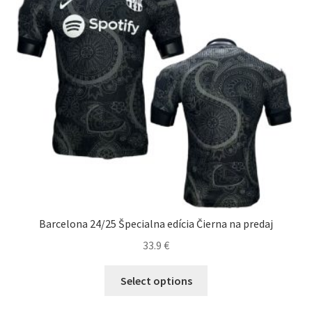
na
stránke
produktu.
Barcelona 24/25 Špecialna edícia Čierna na predaj
33.9
€
Tento
Select options
produkt
má