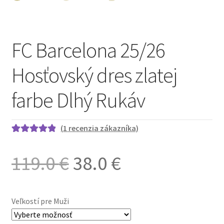
FC Barcelona 25/26
Hosťovský dres zlatej
farbe Dlhý Rukáv
(
1
recenzia zákazníka)
Hodnotenie
1
5.00
z 5 na
Pôvodná
Aktuálna
119.0
€
38.0
€
základe
zákazníckej
cena
cena
recenzie
Veľkostí pre Muži