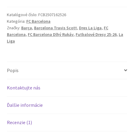
25/26
Hosťovský
Katalógové číslo:
FCB2507162526
Kategória:
FC Barcelona
dres
Značky:
Barça
,
Barcelona Travis Scott
,
Dres La Liga
,
FC
zlatej
Barcelona
,
FC Barcelona Dlhý Rukáv
,
Futbalové Dresy 25-26
,
La
farbe
Liga
Dlhý
Rukáv
Popis
Kontaktujte nás
Ďalšie informácie
Recenzie (1)