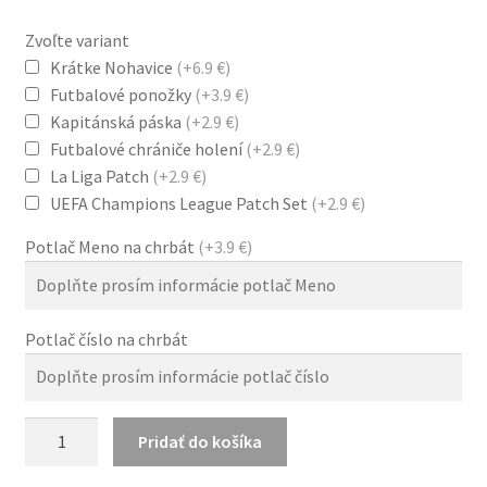
bola:
je:
Zvoľte variant
119.0 €.
38.0 €.
Krátke Nohavice
(+6.9 €)
Futbalové ponožky
(+3.9 €)
Kapitánská páska
(+2.9 €)
Futbalové chrániče holení
(+2.9 €)
La Liga Patch
(+2.9 €)
UEFA Champions League Patch Set
(+2.9 €)
Potlač Meno na chrbát
(+3.9 €)
Potlač číslo na chrbát
množstvo
Pridať do košíka
FC
Barcelona