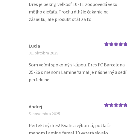
Dres je pekný, veľkosť 10-11 zodpovedá veku
môjho dieťaťa. Trochu dlhšie čakanie na
zásielku, ale produkt stál za to
Lucia
Hodnotenie
5
31. októbra 2025
z 5
Som veľmi spokojný s kúpou. Dres FC Barcelona
25-26 s menom Lamine Yamal je nádherný a sedí
perfektne
Andrej
Hodnotenie
5
5. novembra 2025
z 5
Perfektný dres! Kvalita výborná, potlač s
menom Lamine Yamal 10 vyzerá skvelo