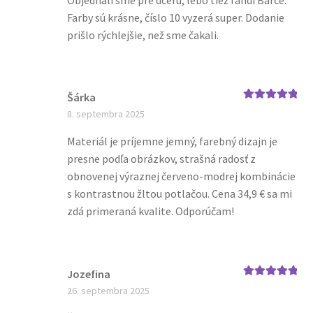
Farby sú krásne, číslo 10 vyzerá super. Dodanie
prišlo rýchlejšie, než sme čakali.
Šárka
Hodnotenie
5
8. septembra 2025
z 5
Materiál je príjemne jemný, farebný dizajn je
presne podľa obrázkov, strašná radosť z
obnovenej výraznej červeno-modrej kombinácie
s kontrastnou žltou potlačou. Cena 34,9 € sa mi
zdá primeraná kvalite. Odporúčam!
Jozefina
Hodnotenie
5
26. septembra 2025
z 5