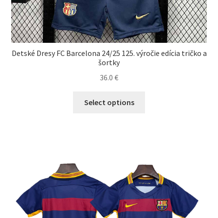
Detské Dresy FC Barcelona 24/25 125. výročie edícia tričko a
šortky
36.0
€
Tento
Select options
produkt
má
viacero
variantov.
Možnosti
si
môžete
vybrať
na