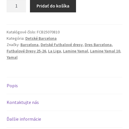
množstvo
Pridať do košíka
FC
Barcelona
25-
26
Katalógové číslo:
FCB25070810
Kategória:
Detské Barcelona
Domáci
Značky:
Barcelona
,
Detské Futbalové dresy
,
Dres Barcelona
,
Dres
Futbalové Dresy 25-26
,
La Liga
,
Lamine Yamal
,
Lamine Yamal 10
,
Lamine
Yamal
Yamal
10
pre
deti
Popis
Kontaktujte nás
Ďalšie informácie