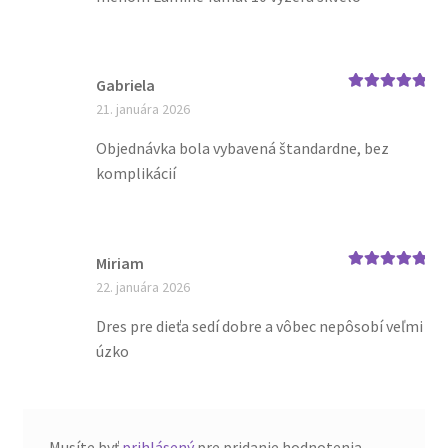
Gabriela
Hodnotenie
5
21. januára 2026
z 5
Objednávka bola vybavená štandardne, bez
komplikácií
Miriam
Hodnotenie
5
22. januára 2026
z 5
Dres pre dieťa sedí dobre a vôbec nepôsobí veľmi
úzko
Musíte byť
prihlásený
pre pridanie hodnotenia.