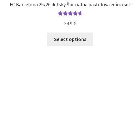
FC Barcelona 25/26 detský Špecialna pastelová edícia set
Hodnotenie
34.9
€
4.73
z 5
Tento
Select options
produkt
má
viacero
variantov.
Možnosti
si
môžete
vybrať
na
stránke
produktu.