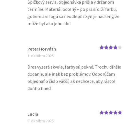
Špičkový servis, objednávka prišla v držanom
termíne. Materiál odolný – po praní drží farbu,
goliere ani logá sa neodlepili. Syn je nadšený, že
môže byť ako jeho idol
Peter Horváth
Hodnoteni
1. októbra 2025
e
4
z 5
Dres vyzerá skvele, farby sú pekné. Trochu dlhšie
dodanie, ale inak bez problémov. Odporúčam
objednať o číslo väčší, ak nechcete, aby rástol
doňho hneď
Lucia
Hodnotenie
5
8. októbra 2025
z 5