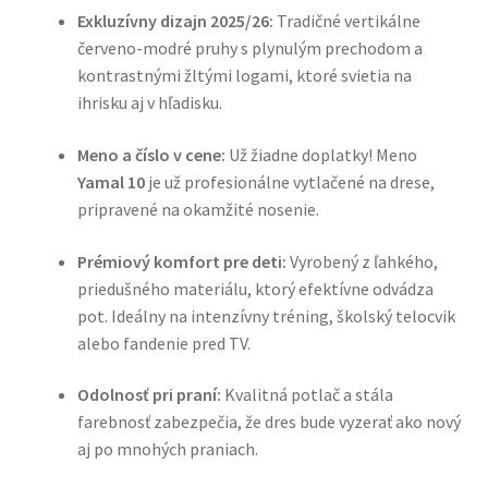
Exkluzívny dizajn 2025/26:
Tradičné vertikálne
červeno-modré pruhy s plynulým prechodom a
kontrastnými žltými logami, ktoré svietia na
ihrisku aj v hľadisku.
Meno a číslo v cene:
Už žiadne doplatky! Meno
Yamal 10
je už profesionálne vytlačené na drese,
pripravené na okamžité nosenie.
Prémiový komfort pre deti:
Vyrobený z ľahkého,
priedušného materiálu, ktorý efektívne odvádza
pot. Ideálny na intenzívny tréning, školský telocvik
alebo fandenie pred TV.
Odolnosť pri praní:
Kvalitná potlač a stála
farebnosť zabezpečia, že dres bude vyzerať ako nový
aj po mnohých praniach.