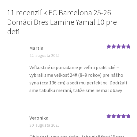
11 recenzií k
FC Barcelona 25-26
Domáci Dres Lamine Yamal 10 pre
deti
Martin
Hodnotenie
5
22. augusta 2025
z 5
Veľkostné usporiadanie je veľmi praktické –
vybrali sme veľkosť 24# (8–9 rokov) pre nášho
syna (cca 136 cm) a sedí mu perfektne. Dodržali
sme tabuľku meraní, takže sme nemal obavy
Veronika
Hodnotenie
5
30. augusta 2025
z 5
Objednali sme pre dcéru, lebo tiež fandí Barce.