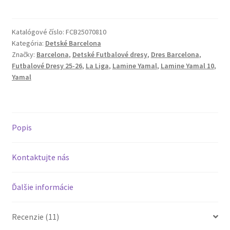
Barcelona
25-
26
Katalógové číslo:
FCB25070810
Kategória:
Detské Barcelona
Domáci
Značky:
Barcelona
,
Detské Futbalové dresy
,
Dres Barcelona
,
Dres
Futbalové Dresy 25-26
,
La Liga
,
Lamine Yamal
,
Lamine Yamal 10
,
Lamine
Yamal
Yamal
10
pre
deti
Popis
Kontaktujte nás
Ďalšie informácie
Recenzie (11)