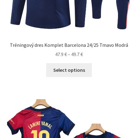
Tréningový dres Komplet Barcelona 24/25 Tmavo Modrá
Price
47.9
€
–
49.7
€
range:
Tento
47.9 €
Select options
produkt
through
má
49.7 €
viacero
variantov.
Možnosti
si
môžete
vybrať
na