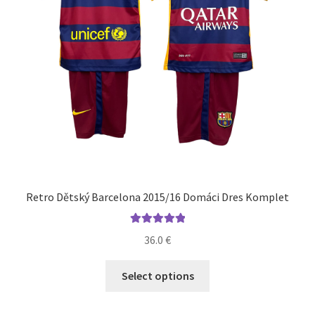
stránke
produktu.
Retro Dětský Barcelona 2015/16 Domáci Dres Komplet
Hodnotenie
36.0
€
5.00
z 5
Tento
Select options
produkt
má