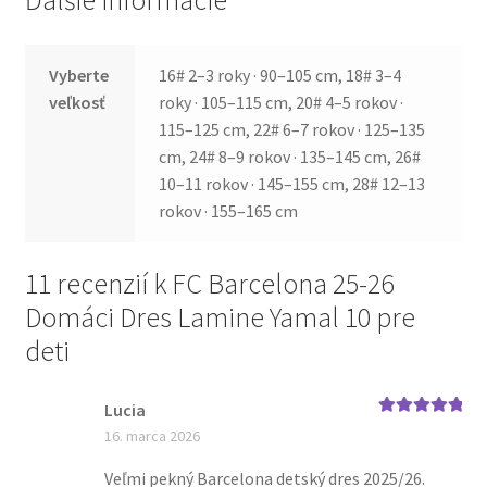
Vyberte
16# 2–3 roky · 90–105 cm, 18# 3–4
veľkosť
roky · 105–115 cm, 20# 4–5 rokov ·
115–125 cm, 22# 6–7 rokov · 125–135
cm, 24# 8–9 rokov · 135–145 cm, 26#
10–11 rokov · 145–155 cm, 28# 12–13
rokov · 155–165 cm
11 recenzií k
FC Barcelona 25-26
Domáci Dres Lamine Yamal 10 pre
deti
Lucia
Hodnotenie
5
16. marca 2026
z 5
Veľmi pekný Barcelona detský dres 2025/26.