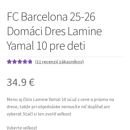
FC Barcelona 25-26
Domáci Dres Lamine
Yamal 10 pre deti
(
11
recenzií zákazníkov)
Hodnotenie
11
4.91
z 5 na
34.9
€
základe
zákazníckych
recenzií
Meno aj číslo Lamine Yamal 10 sú už v cene a priamo na
drese, takže pri objednávke nemusíte nič dopĺňať ani
vyberať. Stačí si len zvoliť veľkosť.
Vyberte veľkosť