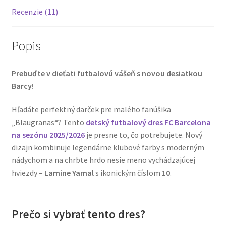
Recenzie (11)
Popis
Prebuďte v dieťati futbalovú vášeň s novou desiatkou
Barcy!
Hľadáte perfektný darček pre malého fanúšika
„Blaugranas“? Tento
detský futbalový dres FC Barcelona
na sezónu 2025/2026
je presne to, čo potrebujete. Nový
dizajn kombinuje legendárne klubové farby s moderným
nádychom a na chrbte hrdo nesie meno vychádzajúcej
hviezdy –
Lamine Yamal
s ikonickým číslom
10
.
Prečo si vybrať tento dres?