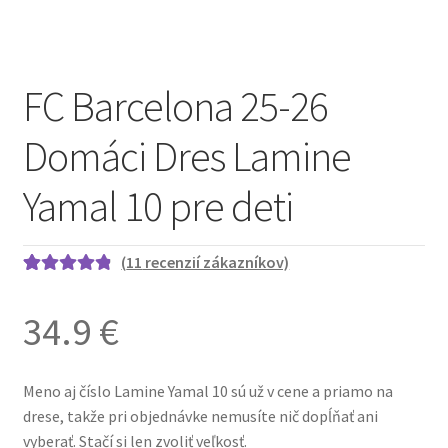
FC Barcelona 25-26
Domáci Dres Lamine
Yamal 10 pre deti
(
11
recenzií zákazníkov)
Hodnotenie
11
4.91
z 5 na
34.9
€
základe
zákazníckych
recenzií
Meno aj číslo Lamine Yamal 10 sú už v cene a priamo na
drese, takže pri objednávke nemusíte nič dopĺňať ani
vyberať. Stačí si len zvoliť veľkosť.