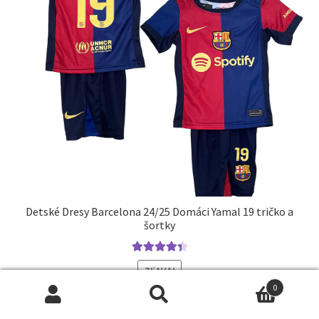
stránke
produktu.
Detské Dresy Barcelona 24/25 Domáci Yamal 19 tričko a
šortky
Hodnotenie
ZĽAVA!
4.50
z 5
0
Pôvodná
Aktuálna
75.0
€
32.9
€
Hľadať:
Vyhľadávanie
cena
cena