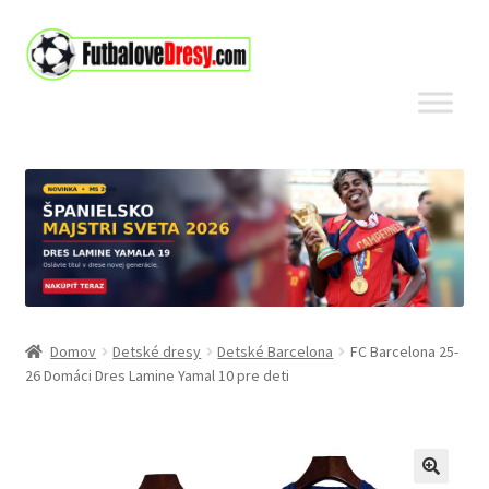
Preskočiť
Preskočiť
na
na
navigáciu
obsah
Domov
Detské dresy
Detské Barcelona
FC Barcelona 25-
26 Domáci Dres Lamine Yamal 10 pre deti