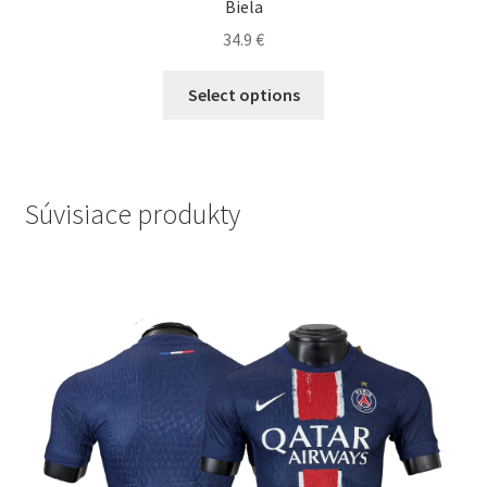
Biela
34.9
€
Tento
Select options
produkt
má
viacero
variantov.
Súvisiace produkty
Možnosti
si
môžete
vybrať
na
stránke
produktu.