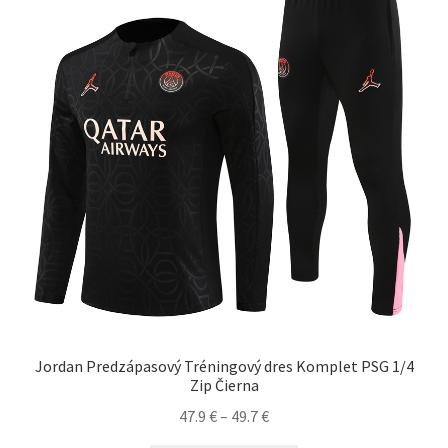
môžete
vybrať
na
stránke
produktu.
Jordan Predzápasový Tréningový dres Komplet PSG 1/4
Zip Čierna
Price
47.9
€
–
49.7
€
range: