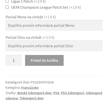
Ligue 1 Patch
(+2.9 €)
UEFA Champions League Patch Set
(+2.9 €)
Potlač Meno na chrbát
(+1.9 €)
Potlač číslo na chrbát
(+1.9 €)
množstvo
Pridať do košíka
Detský
tréningový
dres
PSG
Katalógové číslo:
PSG2507072526
Kategória:
Francúzsko
25/26
Značky:
detský tréningový dres
,
PSG
,
PSG tréningový
,
tréningová
červený
súprava
,
Tréningový dres