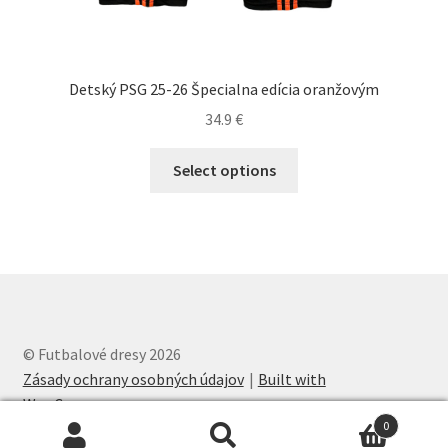
Detský PSG 25-26 Špecialna edícia oranžovým
34.9
€
Tento
Select options
produkt
má
viacero
variantov.
Možnosti
si
môžete
© Futbalové dresy 2026
vybrať
Zásady ochrany osobných údajov
Built with
na
WooCommerce
.
stránke
0
produktu.