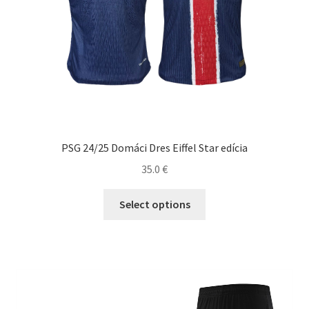
PSG 24/25 Domáci Dres Eiffel Star edícia
35.0
€
Tento
Select options
produkt
má
viacero
variantov.
Možnosti
si