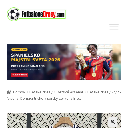
Preskočiť
Preskočiť
na
na
navigáciu
obsah
Domov
Detské dresy
Detské Arsenal
Detské dresy 24/25
Arsenal Domáci tričko a šortky červená Biela