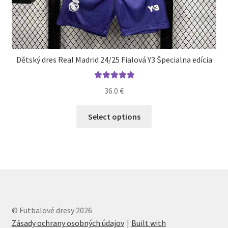
Dětský dres Real Madrid 24/25 Fialová Y3 Špecialna edícia
Hodnotenie
36.0
€
5.00
z 5
Tento
Select options
produkt
má
viacero
variantov.
Možnosti
si
môžete
© Futbalové dresy 2026
vybrať
Zásady ochrany osobných údajov
Built with
na