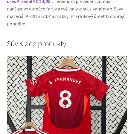
dres Arsenal FC 24/25
v červenom prevedení zdobia
nadčasové domáce farby a vyšívaný znak s kanónom.
Savý
materiál AEROREADY a mäkký interlokový úplet ti doprajú
pohodlie.
Súvisiace produkty