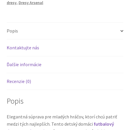
dresy
,
Dresy Arsenal
a
šortky
červená
Biela
Popis
Kontaktujte nás
Ďalšie informácie
Recenzie (0)
Popis
Elegantná súprava pre mladých hráčov, ktorí chcú patriť
medzi tých najlepších.
Tento detský domáci
futbalový