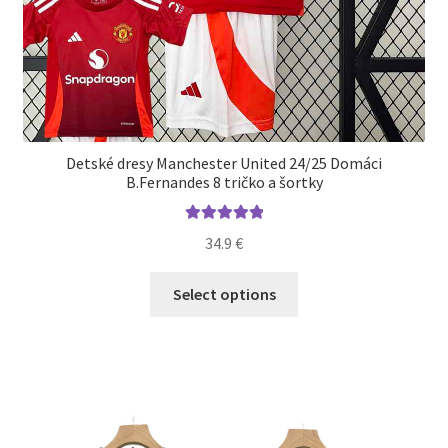
Detské dresy Manchester United 24/25 Domáci
B.Fernandes 8 tričko a šortky
Hodnotenie
34.9
€
5.00
z 5
Tento
Select options
produkt
má
viacero
variantov.
Možnosti
si