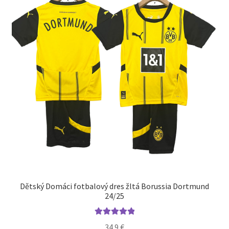
môžete
vybrať
na
stránke
produktu.
Dětský Domáci fotbalový dres žltá Borussia Dortmund
24/25
Hodnotenie
34.9
€