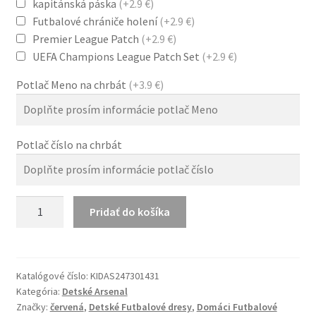
kapitánská páska
(+2.9 €)
Futbalové chrániče holení
(+2.9 €)
Premier League Patch
(+2.9 €)
UEFA Champions League Patch Set
(+2.9 €)
Potlač Meno na chrbát
(+3.9 €)
Potlač číslo na chrbát
množstvo
Pridať do košíka
Detské
dresy
24/25
Arsenal
Katalógové číslo:
KIDAS247301431
Kategória:
Detské Arsenal
Domáci
Značky:
červená
,
Detské Futbalové dresy
,
Domáci Futbalové
tričko