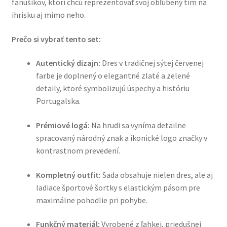
fanúšikov, ktorí chcú reprezentovať svoj obľúbený tím na
ihrisku aj mimo neho.
Prečo si vybrať tento set:
Autentický dizajn:
Dres v tradičnej sýtej červenej
farbe je doplnený o elegantné zlaté a zelené
detaily, ktoré symbolizujú úspechy a históriu
Portugalska.
Prémiové logá:
Na hrudi sa vyníma detailne
spracovaný národný znak a ikonické logo značky v
kontrastnom prevedení.
Kompletný outfit:
Sada obsahuje nielen dres, ale aj
ladiace športové šortky s elastickým pásom pre
maximálne pohodlie pri pohybe.
Funkčný materiál:
Vyrobené z ľahkej, priedušnej