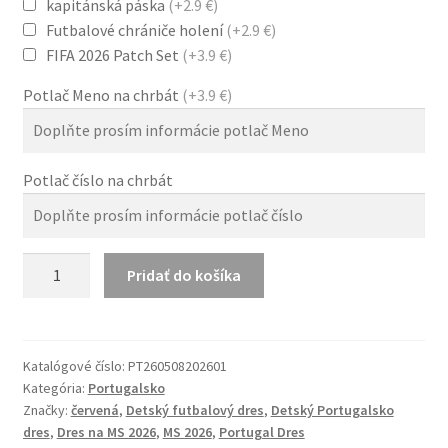
kapitánská páska
(+2.9 €)
Futbalové chrániče holení
(+2.9 €)
FIFA 2026 Patch Set
(+3.9 €)
Potlač Meno na chrbát
(+3.9 €)
Potlač číslo na chrbát
množstvo
Pridať do košíka
Detský
Futbalový
Set
Portugalsko
Katalógové číslo:
PT260508202601
Kategória:
Portugalsko
MS
Značky:
červená
,
Detský futbalový dres
,
Detský Portugalsko
2026
dres
,
Dres na MS 2026
,
MS 2026
,
Portugal Dres
–