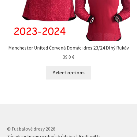
Manchester United Červená Domáci dres 23/24 Dlhý Rukáv
39.0
€
Tento
Select options
produkt
má
viacero
variantov.
Možnosti
si
môžete
© Futbalové dresy 2026
vybrať
Zásady ochrany osobných údajov
Built with