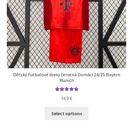
Dětský Futbalové dresy červená Domáci 24/25 Bayern
Munich
Hodnotenie
34.9
€
5.00
z 5
Tento
Select options
produkt
má
viacero