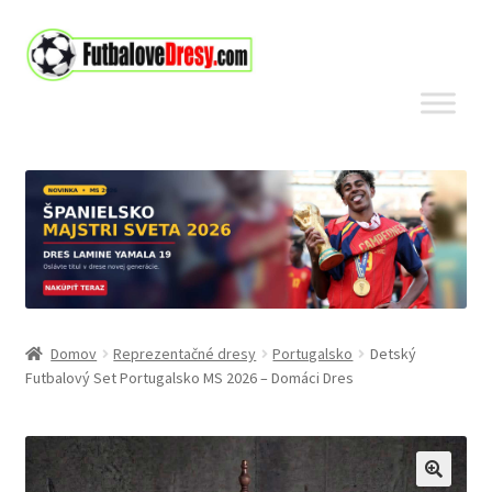
Preskočiť
Preskočiť
na
na
navigáciu
obsah
Domov
Reprezentačné dresy
Portugalsko
Detský
Futbalový Set Portugalsko MS 2026 – Domáci Dres