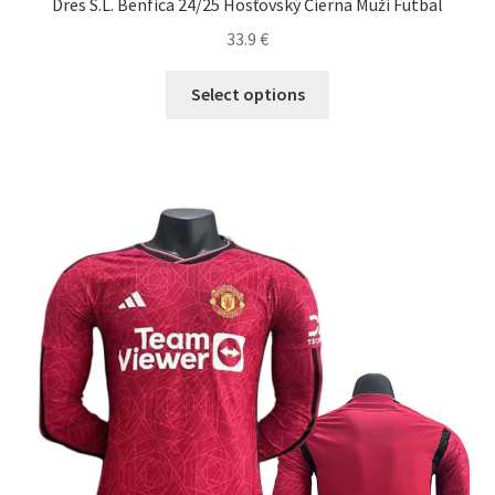
Dres S.L. Benfica 24/25 Hosťovský Čierna Muži Futbal
33.9
€
Tento
Select options
produkt
má
viacero
variantov.
Možnosti
si
môžete
vybrať
na
stránke
produktu.