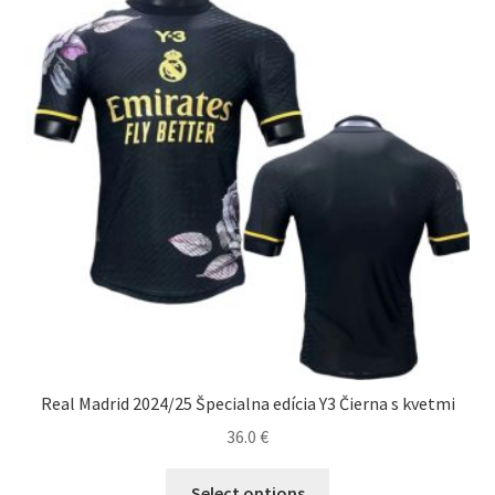
môžete
vybrať
na
stránke
produktu.
Real Madrid 2024/25 Špecialna edícia Y3 Čierna s kvetmi
36.0
€
Tento
Select options