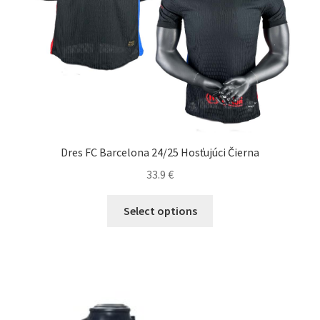
Dres FC Barcelona 24/25 Hosťujúci Čierna
33.9
€
Tento
Select options
produkt
má
viacero
variantov.
Možnosti
si