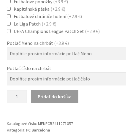
Futbalové ponožky
(+3.9 €)
Kapitánská páska
(+2.9 €)
Futbalové chrániče holení
(+2.9 €)
La Liga Patch
(+2.9 €)
UEFA Champions League Patch Set
(+2.9 €)
Potlač Meno na chrbát
(+3.9 €)
Potlač číslo na chrbát
množstvo
Pridať do košíka
Coldplay
Barcelona
24/25
Hosťovský
Katalógové číslo:
MENFCB2411271057
Kategória:
FC Barcelona
Dres