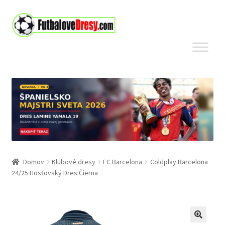
Preskočiť
Preskočiť
na
na
navigáciu
obsah
Domov
Klubové dresy
FC Barcelona
Coldplay Barcelona
24/25 Hosťovský Dres Čierna