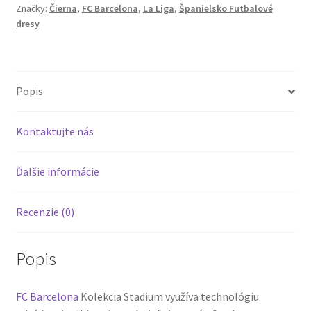
Značky:
Čierna
,
FC Barcelona
,
La Liga
,
Španielsko Futbalové
Čierna
dresy
Popis
Kontaktujte nás
Ďalšie informácie
Recenzie (0)
Popis
FC Barcelona
Kolekcia Stadium využíva technológiu