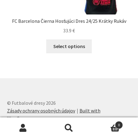
FC Barcelona Čierna Hosťujúci Dres 24/25 Krátky Rukáv
33.9
€
Tento
Select options
produkt
má
viacero
variantov.
Možnosti
si
môžete
© Futbalové dresy 2026
vybrať
Zásady ochrany osobných údajov
Built with
na
WooCommerce
.
stránke
0
produktu.
Hľadať:
Vyhľadávanie