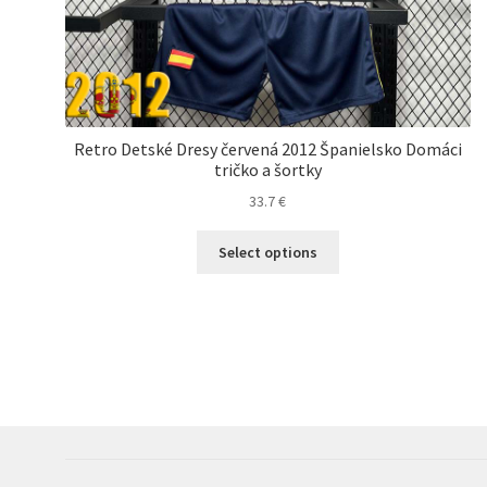
Retro Detské Dresy červená 2012 Španielsko Domáci
tričko a šortky
33.7
€
Tento
Select options
produkt
má
viacero
variantov.
Možnosti
si
môžete
vybrať
na
stránke