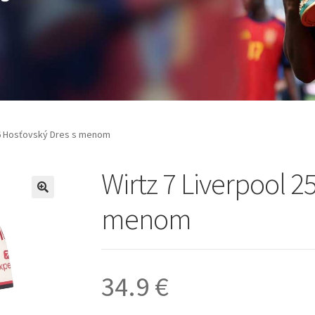
26 Hosťovský Dres s menom
Wirtz 7 Liverpool 2
🔍
menom
34.9
€