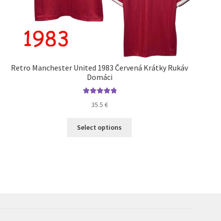
Retro Manchester United 1983 Červená Krátky Rukáv
Domáci
Hodnotenie
35.5
€
5.00
z 5
Tento
Select options
produkt
má
viacero
variantov.
Možnosti
si
môžete
vybrať
na