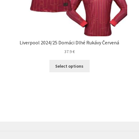
Liverpool 2024/25 Domáci Dlhé Rukávy Červená
37.9
€
Tento
Select options
produkt
má
viacero
variantov.
Možnosti
si
môžete
vybrať
na
stránke
produktu.