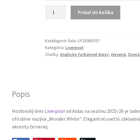
množstvo
Pridať do košíka
Wirtz
7
Liverpool
25-
Katalógové číslo:
LP25080707
Kategória:
Liverpool
26
Značky:
Anglicko futbalové dresy
,
červená
,
Domác
Hosťovský
Dres
s
menom
Popis
Hosťovský dres
Liverpool
od Aidas na sezónu 2025/26 je lade
oficiálne nazýva „Wonder White“. Elegantnú svetlú základnú
akcenty červenej.