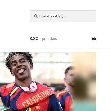
Hľadať:
Vyhľadávanie
0.0
€
0 produktov