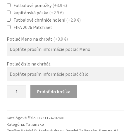
Futbalové ponožky
(+3.9 €)
kapitánská páska
(+2.9 €)
Futbalové chrániče holení
(+2.9 €)
FIFA 2026 Patch Set
Potlač Meno na chrbát
(+3.9 €)
Potlač číslo na chrbát
množstvo
Pridať do košíka
Taliansko
Detský
Futbalový
Domáci
Katalógové číslo:
IT251124202601
Kategória:
Taliansko
Dres
Značky:
Detské Futbalové dresy
,
Detské Talianske
,
Dres na MS