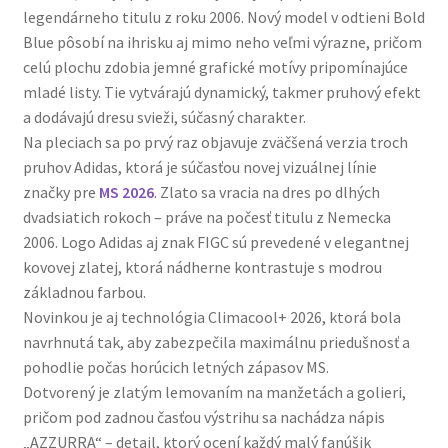
legendárneho titulu z roku 2006. Nový model v odtieni Bold
Blue pôsobí na ihrisku aj mimo neho veľmi výrazne, pričom
celú plochu zdobia jemné grafické motívy pripomínajúce
mladé listy. Tie vytvárajú dynamický, takmer pruhový efekt
a dodávajú dresu svieži, súčasný charakter.
Na pleciach sa po prvý raz objavuje zväčšená verzia troch
pruhov Adidas, ktorá je súčasťou novej vizuálnej línie
značky pre
MS 2026
. Zlato sa vracia na dres po dlhých
dvadsiatich rokoch – práve na počesť titulu z Nemecka
2006. Logo Adidas aj znak FIGC sú prevedené v elegantnej
kovovej zlatej, ktorá nádherne kontrastuje s modrou
základnou farbou.
Novinkou je aj technológia Climacool+ 2026, ktorá bola
navrhnutá tak, aby zabezpečila maximálnu priedušnosť a
pohodlie počas horúcich letných zápasov MS.
Dotvorený je zlatým lemovaním na manžetách a golieri,
pričom pod zadnou časťou výstrihu sa nachádza nápis
„AZZURRA“ – detail, ktorý ocení každý malý fanúšik