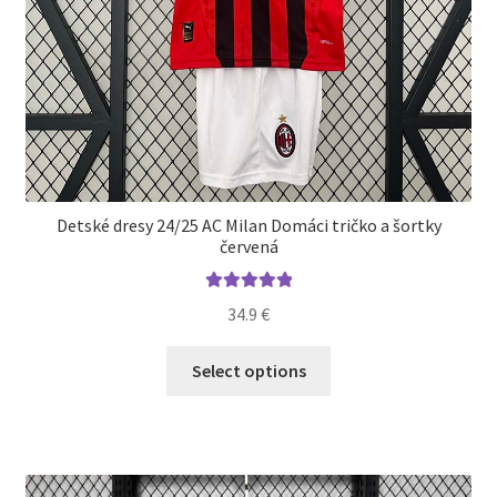
Detské dresy 24/25 AC Milan Domáci tričko a šortky
červená
Hodnotenie
34.9
€
5.00
z 5
Tento
Select options
produkt
má
viacero
variantov.
Možnosti