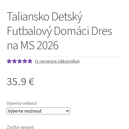
Taliansko Detský
Futbalový Domáci Dres
na MS 2026
(
1
recenzia zákazníka)
Hodnotenie
1
5.00
z 5 na
35.9
€
základe
zákazníckej
recenzie
Vyberte veľkosť
Zvoľte variant