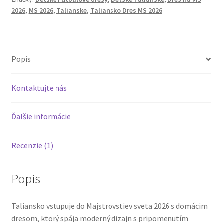
na
2026
,
MS 2026
,
Talianske
,
Taliansko Dres MS 2026
MS
2026
Popis
Kontaktujte nás
Ďalšie informácie
Recenzie (1)
Popis
Taliansko vstupuje do Majstrovstiev sveta 2026 s domácim
dresom, ktorý spája moderný dizajn s pripomenutím