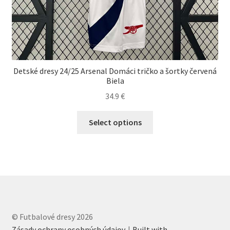
Detské dresy 24/25 Arsenal Domáci tričko a šortky červená
Biela
34.9
€
Tento
Select options
produkt
má
viacero
variantov.
Možnosti
si
môžete
© Futbalové dresy 2026
vybrať
Zásady ochrany osobných údajov
Built with