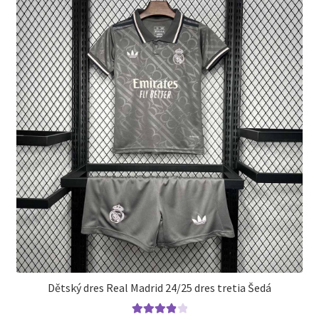
si
môžete
vybrať
na
stránke
produktu.
Dětský dres Real Madrid 24/25 dres tretia Šedá