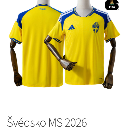
🔍
Švédsko MS 2026