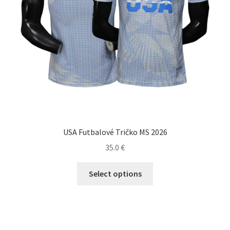
produktu.
USA Futbalové Tričko MS 2026
35.0
€
Tento
Select options
produkt
má
viacero
variantov.