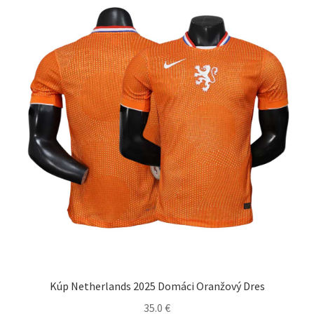
Možnosti
si
môžete
vybrať
na
stránke
produktu.
Kúp Netherlands 2025 Domáci Oranžový Dres
35.0
€