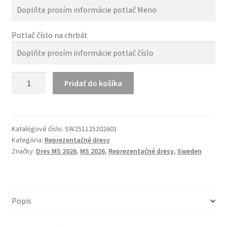
Potlač číslo na chrbát
množstvo
Pridať do košíka
Švédsko
MS
2026
Domáci
Katalógové číslo:
SW251125202601
Kategória:
Reprezentačné dresy
Dres
Značky:
Dres MS 2026
,
MS 2026
,
Reprezentačné dresy
,
Sweden
Žltý
Popis