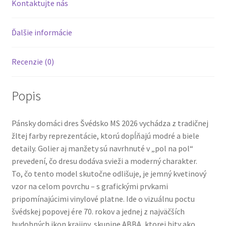
Kontaktujte nás
Ďalšie informácie
Recenzie (0)
Popis
Pánsky domáci dres Švédsko MS 2026 vychádza z tradičnej
žltej farby reprezentácie, ktorú dopĺňajú modré a biele
detaily. Golier aj manžety sú navrhnuté v „pol na pol“
prevedení, čo dresu dodáva svieži a moderný charakter.
To, čo tento model skutočne odlišuje, je jemný kvetinový
vzor na celom povrchu – s grafickými prvkami
pripomínajúcimi vinylové platne. Ide o vizuálnu poctu
švédskej popovej ére 70. rokov a jednej z najväčších
hudobných ikon krajiny, skupine ABBA, ktorej hity ako