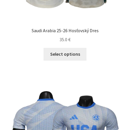
Saudi Arabia 25-26 Hosťovský Dres
35.0
€
Tento
Select options
produkt
má
viacero
variantov.
Možnosti
si
môžete
vybrať
na
stránke