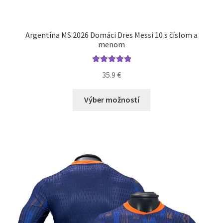
Argentína MS 2026 Domáci Dres Messi 10 s číslom a
menom
Hodnotenie
35.9
€
5.00
z 5
Tento
Výber možností
produkt
má
viacero
variantov.
Možnosti
si
môžete
vybrať
na
stránke