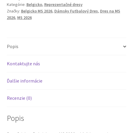
Kategórie:
Belgicko
,
Reprezentačné dresy
Domáci
Značky:
Belgicko MS 2026
,
Dámsky Futbalový Dres
,
Dres na MS
Dres
2026
,
MS 2026
Plamene
Červených
diablov
Popis
Kontaktujte nás
Ďalšie informácie
Recenzie (0)
Popis