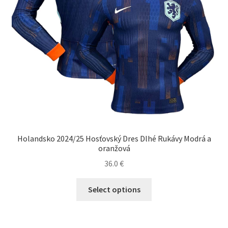
produktu.
Holandsko 2024/25 Hosťovský Dres Dlhé Rukávy Modrá a
oranžová
36.0
€
Tento
Select options
produkt
má
viacero