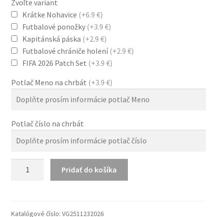
Zvoľte variant
Krátke Nohavice
(+6.9 €)
Futbalové ponožky
(+3.9 €)
Kapitánská páska
(+2.9 €)
Futbalové chrániče holení
(+2.9 €)
FIFA 2026 Patch Set
(+3.9 €)
Potlač Meno na chrbát
(+3.9 €)
Potlač číslo na chrbát
množstvo
Pridať do košíka
Dámsky
Belgicko
MS
2026
Katalógové číslo:
VG2511232026