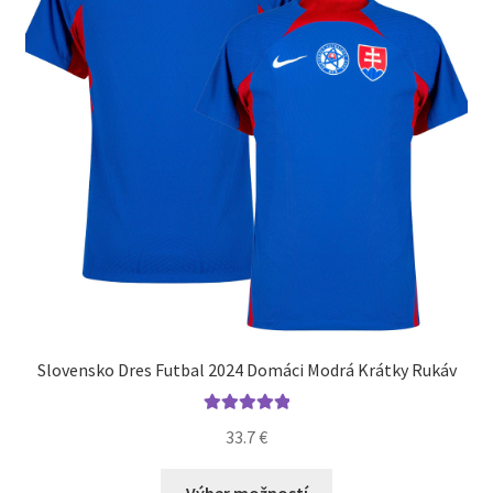
Slovensko Dres Futbal 2024 Domáci Modrá Krátky Rukáv
Hodnotenie
33.7
€
5.00
z 5
Tento
Výber možností