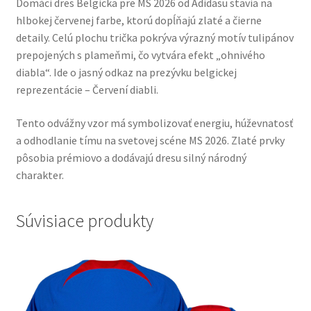
Domáci dres Belgicka pre MS 2026 od Adidasu stavia na
hlbokej červenej farbe, ktorú dopĺňajú zlaté a čierne
detaily. Celú plochu trička pokrýva výrazný motív tulipánov
prepojených s plameňmi, čo vytvára efekt „ohnivého
diabla“. Ide o jasný odkaz na prezývku belgickej
reprezentácie – Červení diabli.
Tento odvážny vzor má symbolizovať energiu, húževnatosť
a odhodlanie tímu na svetovej scéne MS 2026. Zlaté prvky
pôsobia prémiovo a dodávajú dresu silný národný
charakter.
Súvisiace produkty