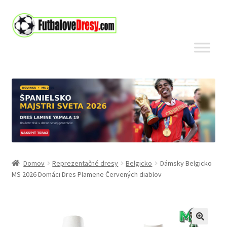
Preskočiť
Preskočiť
na
na
navigáciu
obsah
Domov
Reprezentačné dresy
Belgicko
Dámsky Belgicko
MS 2026 Domáci Dres Plamene Červených diablov