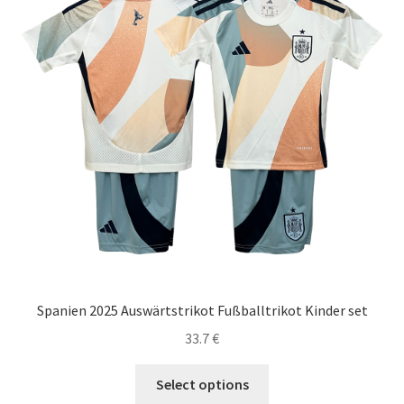
vybrať
na
stránke
produktu.
Spanien 2025 Auswärtstrikot Fußballtrikot Kinder set
33.7
€
Tento
Select options
produkt