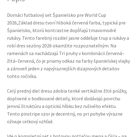
Domáci futbalový set Španielsko pre World Cup
2026,Základ dresu tvorí hlboká červená farba, typická pre
Španielsko, ktorú kontrastne dopĺňajú tmavomodré
rukávy. Tento farebný rozdiel jasne oddeľuje trup a rukávy a
robí dres sezóny 2026 okamžite rozpoznateľným. Na
ramenách sa nachádzajú Tri pruhy v kombinácii červená–
žltá–červená, čo je priamy odkaz na farby španielskej vlajky
a zároveň jeden z najvýraznejších dizajnových detailov
tohto ročníka.
Celý predný diel dresu zdobia tenké vertikálne žlté prúžky,
doplnené o bodkované detaily, ktoré dodávajú povrchu
jemnú štruktúru a optickú hĺbku bez rušivého efektu.
Tento pinstripe vzor je decentný, no pri pohybe výrazne
oživuje celkový vzhľad.
Ide o kompletný set s hotovou potlačou mena a čísla – na