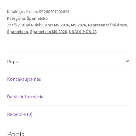
2026
Domáci
Katalógové číslo:
SP260207202623
Kategória:
Španielsko
Futbalový
Značky:
Dlhý Rukáv
,
Dres MS 2026
,
MS 2026
,
Reprezentačné dresy
,
Set
Španielsko
,
Španielsko MS 2026
,
UNAI SIMÓN 23
–
Dlhý
Rukáv
+
Popis
Šortky
(UNAI
Kontaktujte nás
SIMÓN
23)
Ďalšie informácie
Recenzie (0)
Popis