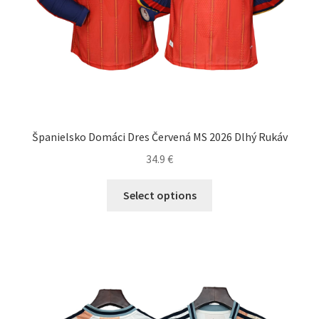
Španielsko Domáci Dres Červená MS 2026 Dlhý Rukáv
34.9
€
Tento
Select options
produkt
má
viacero
variantov.
Možnosti
si
môžete