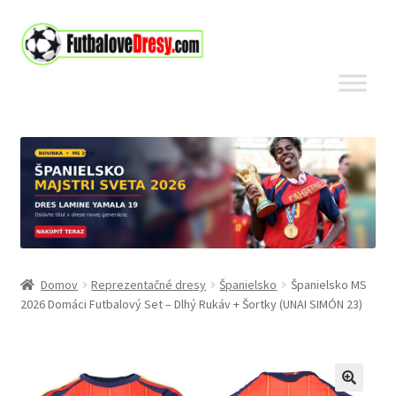
Preskočiť
Preskočiť
na
na
navigáciu
obsah
Domov
Reprezentačné dresy
Španielsko
Španielsko MS
2026 Domáci Futbalový Set – Dlhý Rukáv + Šortky (UNAI SIMÓN 23)