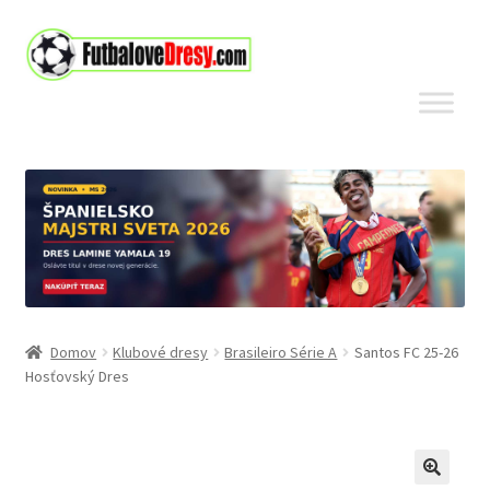
Preskočiť
Preskočiť
na
na
navigáciu
obsah
Domov
Klubové dresy
Brasileiro Série A
Santos FC 25-26
Hosťovský Dres