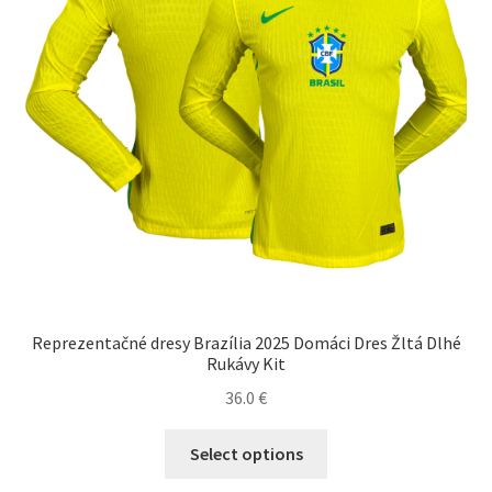
na
stránke
produktu.
Reprezentačné dresy Brazília 2025 Domáci Dres Žltá Dlhé
Rukávy Kit
36.0
€
Tento
Select options
produkt