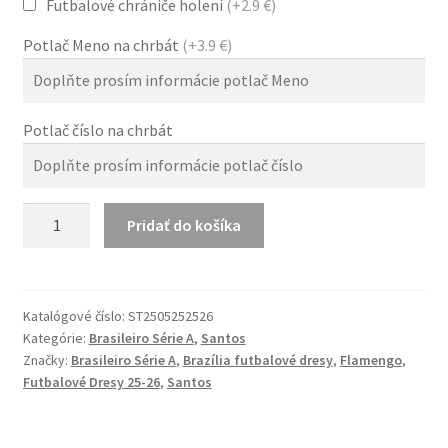
Futbalové chrániče holení
(+2.9 €)
Potlač Meno na chrbát
(+3.9 €)
Potlač číslo na chrbát
množstvo
Pridať do košíka
Santos
FC
25-
26
Katalógové číslo:
ST2505252526
Kategórie:
Brasileiro Série A
,
Santos
Hosťovský
Značky:
Brasileiro Série A
,
Brazília futbalové dresy
,
Flamengo
,
Dres
Futbalové Dresy 25-26
,
Santos