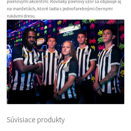
pixelovými akcentmi. Rovnaký pixelový vzor sa objavuje aj
na manžetách, ktoré ladia s jednofarebnými čiernymi
rukávmi dresu.
Súvisiace produkty