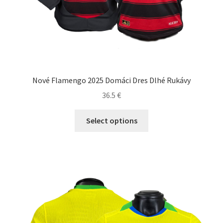
Nové Flamengo 2025 Domáci Dres Dlhé Rukávy
36.5
€
Tento
Select options
produkt
má
viacero
variantov.
Možnosti
si
môžete
vybrať