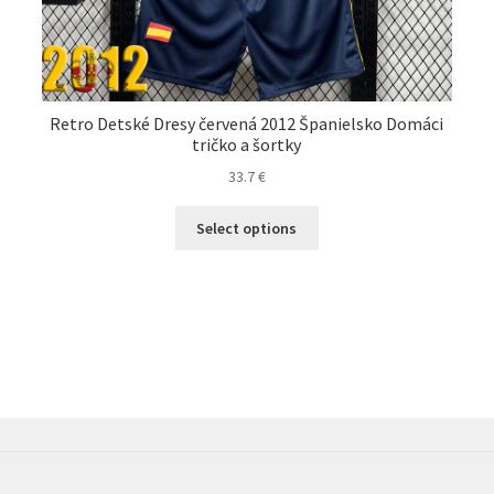
Retro Detské Dresy červená 2012 Španielsko Domáci
tričko a šortky
33.7
€
Tento
Select options
produkt
má
viacero
variantov.
Možnosti
si
môžete
vybrať
na
stránke
produktu.