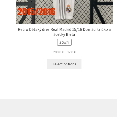
Retro Dětský dres Real Madrid 15/16 Domáci tričko a
šortky Biela
ZĽAVA!
Pôvodná
Aktuálna
200.0
€
37.0
€
cena
cena
Tento
bola:
je:
Select options
produkt
200.0 €.
37.0 €.
má
viacero
variantov.
Možnosti
si
môžete
vybrať
na