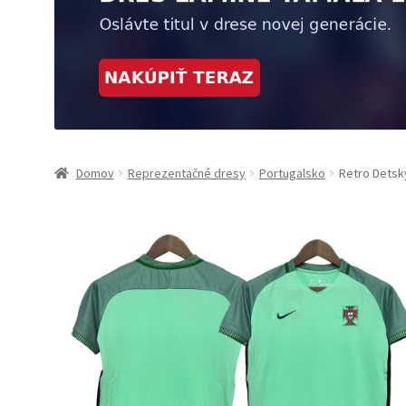
Domov
Reprezentačné dresy
Portugalsko
Retro Detsk