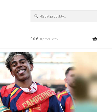
Hľadať:
Vyhľadávanie
0.0
€
0 produktov