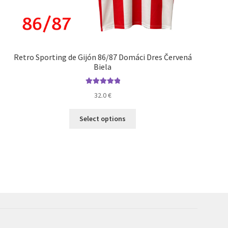
Retro Sporting de Gijón 86/87 Domáci Dres Červená
Biela
Hodnotenie
32.0
€
5.00
z 5
Tento
Select options
produkt
má
viacero
variantov.
Možnosti
si
môžete
vybrať
na
stránke