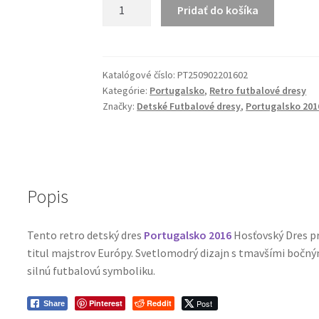
množstvo
Pridať do košíka
Retro
Detský
Dres
Portugalsko
Katalógové číslo:
PT250902201602
Kategórie:
Portugalsko
,
Retro futbalové dresy
2016
Značky:
Detské Futbalové dresy
,
Portugalsko 201
Hosťovský
Dres
Popis
Tento retro detský dres
Portugalsko 2016
Hosťovský Dres p
titul majstrov Európy. Svetlomodrý dizajn s tmavšími bočný
silnú futbalovú symboliku.
Pinterest
Reddit
Post
Share