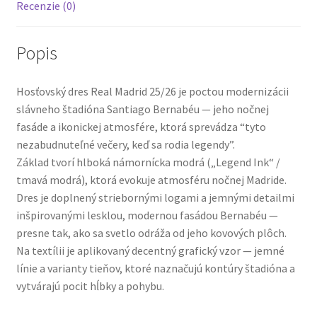
Recenzie (0)
Popis
Hosťovský dres Real Madrid 25/26 je poctou modernizácii
slávneho štadióna Santiago Bernabéu — jeho nočnej
fasáde a ikonickej atmosfére, ktorá sprevádza “tyto
nezabudnuteľné večery, keď sa rodia legendy”.
Základ tvorí hlboká námornícka modrá („Legend Ink“ /
tmavá modrá), ktorá evokuje atmosféru nočnej Madride.
Dres je doplnený striebornými logami a jemnými detailmi
inšpirovanými lesklou, modernou fasádou Bernabéu —
presne tak, ako sa svetlo odráža od jeho kovových plôch.
Na textílii je aplikovaný decentný grafický vzor — jemné
línie a varianty tieňov, ktoré naznačujú kontúry štadióna a
vytvárajú pocit hĺbky a pohybu.