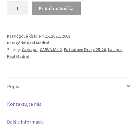
množstvo
Pridať do košíka
Real
Madrid
25-
26
Katalógové číslo:
RM251202252602
Kategória:
Real Madrid
Hosťovský
Značky:
Carvajal
,
CARVAJAL 2
,
Futbalové Dresy 25-26
,
La Liga
,
Dres
Real Madrid
CARVAJAL
2
Popis
Kontaktujte nás
Ďalšie informácie