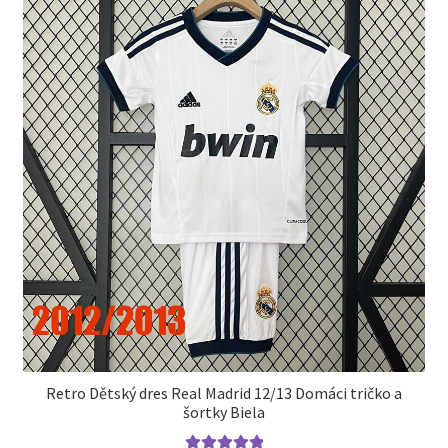
si
môžete
vybrať
na
stránke
produktu.
Retro Dětský dres Real Madrid 12/13 Domáci tričko a
šortky Biela