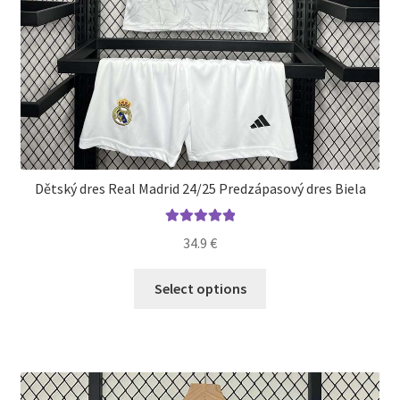
Dětský dres Real Madrid 24/25 Predzápasový dres Biela
Hodnotenie
34.9
€
5.00
z 5
Tento
Select options
produkt
má
viacero
variantov.
Možnosti