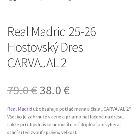
Real Madrid 25-26
Hosťovský Dres
CARVAJAL 2
Pôvodná
Aktuálna
79.0
€
38.0
€
cena
cena
Real Madrid
už obsahuje potlač mena a čísla „CARVAJAL 2“.
Všetko je zahrnuté v cene a priamo natlačené na drese,
bola:
je:
takže pri objednávke nemusíte nič dopĺňať ani vyberať –
stačí si len zvoliť správnu veľkosť.