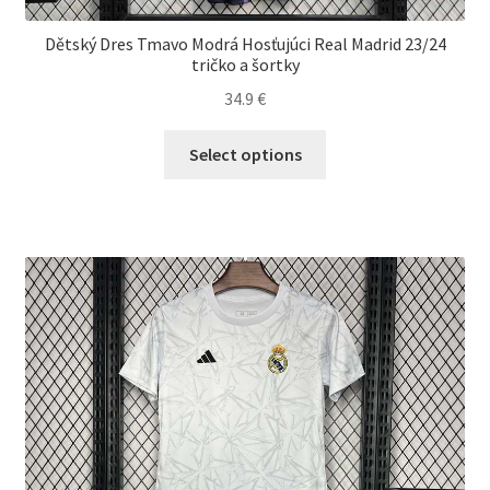
Dětský Dres Tmavo Modrá Hosťujúci Real Madrid 23/24
tričko a šortky
34.9
€
Tento
Select options
produkt
má
viacero
variantov.
Možnosti
si
môžete
vybrať
na
stránke
produktu.