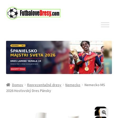
Preskočiť
Preskočiť
na
na
navigáciu
obsah
Domov
Reprezentačné dresy
Nemecko
Nemecko MS
2026 Hosťovský Dres Pánsky