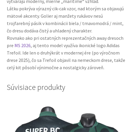
vytvárajú moderný, mierne „maritime“ vzhľad.
Látku pokrýva výrazný cik-cak vzor, nad ktorým sa objavujú
mätové akcenty. Golier aj manžety rukávov nesú
trojfarebný pásik v kombinácii biela / tmavomodrá / mint,
čo dresu dodáva čistý a uhladený charakter.
Rovnako ako pri ostatných reprezentačných away dresoch
pre
MS 2026
, aj tento model využíva ikonické logo Adidas
Trefoil. Ide len o druhýkrát v modernej ére (po výročnom
drese 2025), čo sa Trefoil objavil na nemeckom drese, takže
celý kit pôsobí výnimočne a nostalgicky zároveň.
Súvisiace produkty