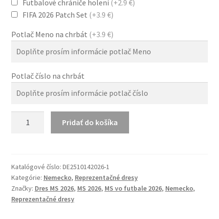
Futbalové chrániče holení
(+2.9 €)
FIFA 2026 Patch Set
(+3.9 €)
Potlač Meno na chrbát
(+3.9 €)
Potlač číslo na chrbát
množstvo
Pridať do košíka
Nemecko
MS
2026
Hosťovský
Katalógové číslo:
DE2510142026-1
Kategórie:
Nemecko
,
Reprezentačné dresy
Dres
Značky:
Dres MS 2026
,
MS 2026
,
MS vo futbale 2026
,
Nemecko
,
Pánsky
Reprezentačné dresy