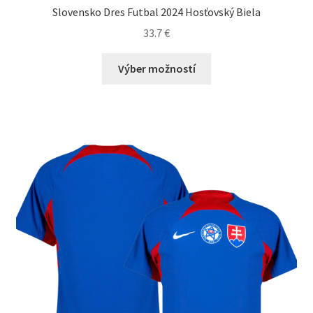
Slovensko Dres Futbal 2024 Hosťovský Biela
33.7
€
Tento
Výber možností
produkt
má
viacero
variantov.
Možnosti
si
môžete
vybrať
na
stránke
produktu.