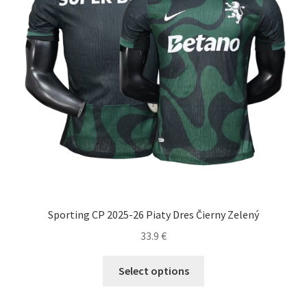
Sporting CP 2025-26 Piaty Dres Čierny Zelený
33.9
€
Tento
Select options
produkt
má