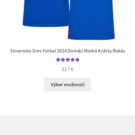
Slovensko Dres Futbal 2024 Domáci Modrá Krátky Rukáv
Hodnotenie
33.7
€
5.00
z 5
Tento
Výber možností
produkt
má
viacero
variantov.
Možnosti
si
môžete