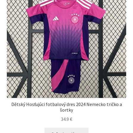
Dětský Hosťujúci fotbalový dres 2024 Nemecko tričko a
šortky
34.9
€
Tento