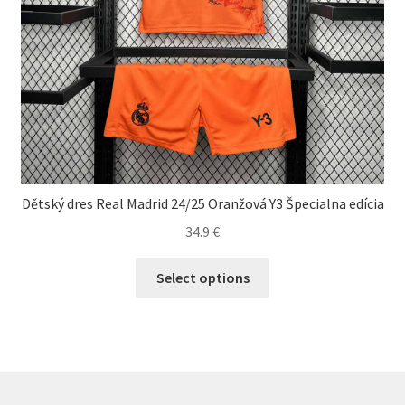
Dětský dres Real Madrid 24/25 Oranžová Y3 Špecialna edícia
34.9
€
Tento
Select options
produkt
má
viacero
variantov.
Možnosti
si