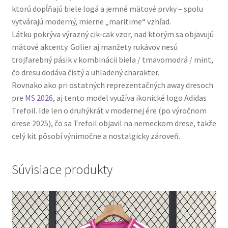
ktorú dopĺňajú biele logá a jemné mätové prvky – spolu
vytvárajú moderný, mierne „maritime“ vzhľad.
Látku pokrýva výrazný cik-cak vzor, nad ktorým sa objavujú
mätové akcenty. Golier aj manžety rukávov nesú
trojfarebný pásik v kombinácii biela / tmavomodrá / mint,
čo dresu dodáva čistý a uhladený charakter.
Rovnako ako pri ostatných reprezentačných away dresoch
pre
MS 2026
, aj tento model využíva ikonické logo Adidas
Trefoil. Ide len o druhýkrát v modernej ére (po výročnom
drese 2025), čo sa Trefoil objavil na nemeckom drese, takže
celý kit pôsobí výnimočne a nostalgicky zároveň.
Súvisiace produkty