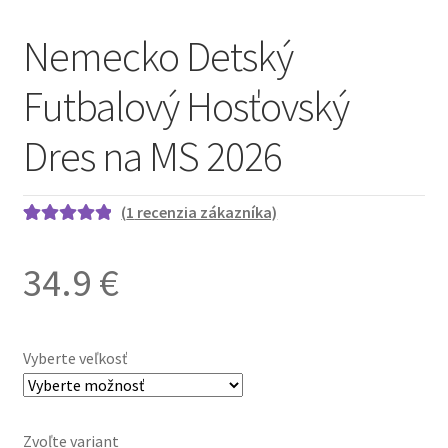
Nemecko Detský
Futbalový Hosťovský
Dres na MS 2026
(
1
recenzia zákazníka)
Hodnotenie
1
5.00
z 5 na
34.9
€
základe
zákazníckej
recenzie
Vyberte veľkosť
Zvoľte variant