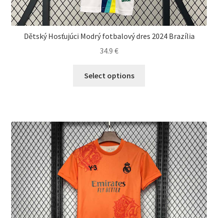
Dětský Hosťujúci Modrý fotbalový dres 2024 Brazília
34.9
€
Tento
Select options
produkt
má
viacero
variantov.
Možnosti
si
môžete
vybrať
na
stránke
produktu.