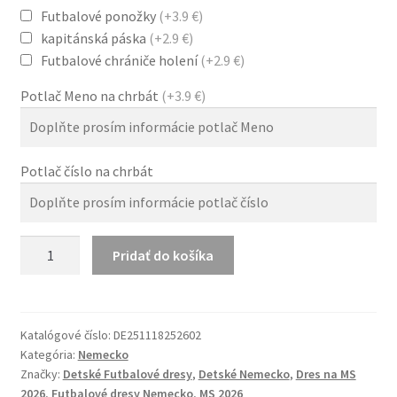
Futbalové ponožky
(+3.9 €)
kapitánská páska
(+2.9 €)
Futbalové chrániče holení
(+2.9 €)
Potlač Meno na chrbát
(+3.9 €)
Potlač číslo na chrbát
množstvo
Pridať do košíka
Nemecko
Detský
Futbalový
Hosťovský
Katalógové číslo:
DE251118252602
Kategória:
Nemecko
Dres
Značky:
Detské Futbalové dresy
,
Detské Nemecko
,
Dres na MS
na
2026
,
Futbalové dresy Nemecko
,
MS 2026