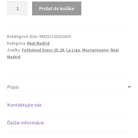
množstvo
Pridať do košíka
MASTANTUONO
30
Real
Madrid
Katalógové číslo:
RM251130252630
Kategória:
Real Madrid
25-
Značky:
Futbalové Dresy 25-26
,
La Liga
,
Mastantuono
,
Real
26
Madrid
Domáci
Dres
Popis
Kontaktujte nás
Ďalšie informácie