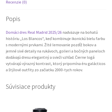
Recenzie (0)
Popis
Domáci dres Real Madrid 2025/26
nadväzuje na bohatú
históriu „Los Blancos“, keď kombinuje ikonickú bielu farbu
s modernými prvkami. Žlté lemovanie pozdĺž bokov a
jemné sivé detaily na rukávoch, golieri a bočných paneloch
dodávajú dresu elegantný a svieži vzhľad. Čierne logá
vytvárajú výrazný kontrast, ktorý pripomína éru galácticos
a štýlové outfity zo začiatku 2000-tych rokov.
Súvisiace produkty