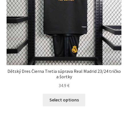
Dětský Dres Čierna Tretia súprava Real Madrid 23/24 tričko
a šortky
34.9
€
Tento
Select options
produkt
má
viacero
variantov.