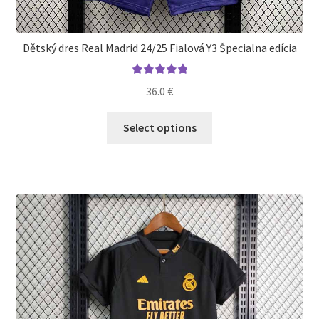
Dětský dres Real Madrid 24/25 Fialová Y3 Špecialna edícia
Hodnotenie
36.0
€
5.00
z 5
Tento
Select options
produkt
má
viacero
variantov.
Možnosti
si
môžete
vybrať
na
stránke
produktu.