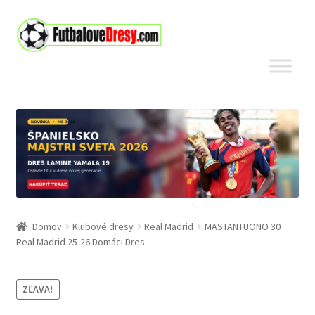
Preskočiť
Preskočiť
na
na
navigáciu
obsah
Domov
Klubové dresy
Real Madrid
MASTANTUONO 30
Real Madrid 25-26 Domáci Dres
ZĽAVA!