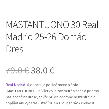
MASTANTUONO 30 Real
Madrid 25-26 Domáci
Dres
Pôvodná
Aktuálna
79.0
€
38.0
€
cena
cena
Real Madrid
už obsahuje potlač mena a čísla
„
MASTANTUONO 30
“. Všetko je zahrnuté v cene a priamo
bola:
je:
natlačené na drese, takže pri objednávke nemusíte nič
dopĺňať ani vyberať – stačí si len zvoliť správnu veľkosť.