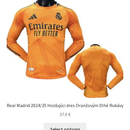
Real Madrid 2024/25 Hosťujúci dres Oranžovým Dlhé Rukávy
37.0
€
Tento
Select options