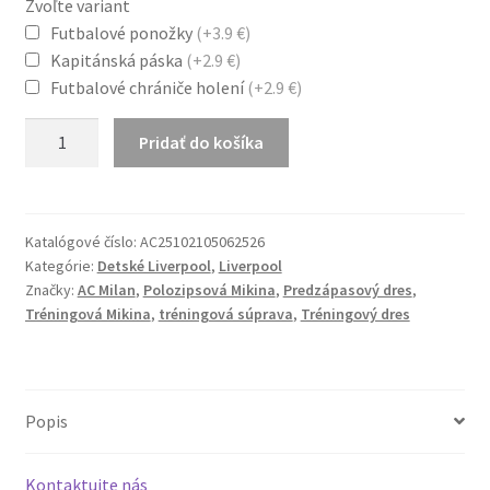
Zvoľte variant
through
Futbalové ponožky
(+3.9 €)
Kapitánská páska
(+2.9 €)
45.9 €
Futbalové chrániče holení
(+2.9 €)
množstvo
Pridať do košíka
Liverpool
25/26
Polozipsová
Mikina
Katalógové číslo:
AC25102105062526
Kategórie:
Detské Liverpool
,
Liverpool
Dlhý
Značky:
AC Milan
,
Polozipsová Mikina
,
Predzápasový dres
,
Rukáv
Tréningová Mikina
,
tréningová súprava
,
Tréningový dres
červený/
čierny
komplet
Popis
Kontaktujte nás