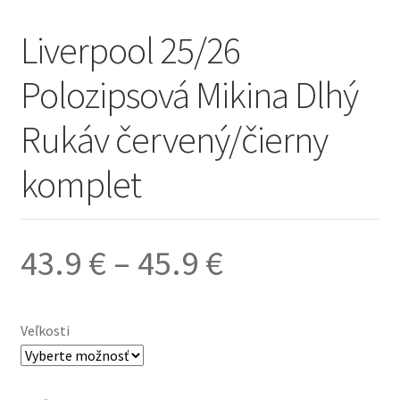
Liverpool 25/26
Polozipsová Mikina Dlhý
Rukáv červený/čierny
komplet
Price
43.9
€
–
45.9
€
range:
Veľkosti
43.9 €