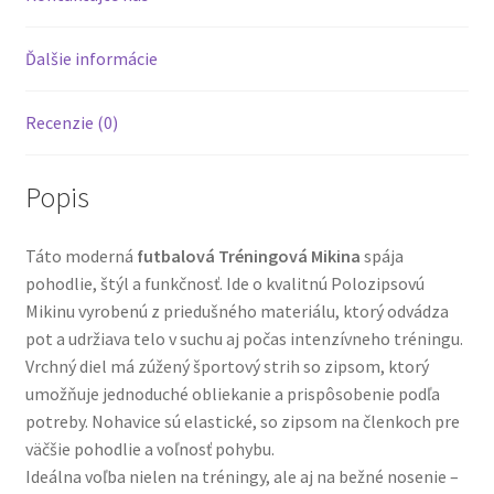
Ďalšie informácie
Recenzie (0)
Popis
Táto moderná
futbalová Tréningová Mikina
spája
pohodlie, štýl a funkčnosť. Ide o kvalitnú Polozipsovú
Mikinu vyrobenú z priedušného materiálu, ktorý odvádza
pot a udržiava telo v suchu aj počas intenzívneho tréningu.
Vrchný diel má zúžený športový strih so zipsom, ktorý
umožňuje jednoduché obliekanie a prispôsobenie podľa
potreby. Nohavice sú elastické, so zipsom na členkoch pre
väčšie pohodlie a voľnosť pohybu.
Ideálna voľba nielen na tréningy, ale aj na bežné nosenie –