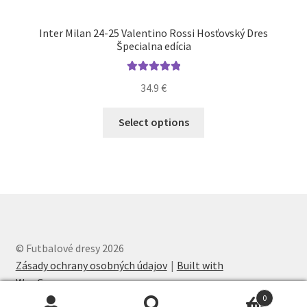
Inter Milan 24-25 Valentino Rossi Hosťovský Dres
Špecialna edícia
Hodnotenie
34.9
€
5.00
z 5
Tento
Select options
produkt
má
viacero
variantov.
Možnosti
si
môžete
© Futbalové dresy 2026
vybrať
Zásady ochrany osobných údajov
Built with
na
WooCommerce
.
stránke
0
produktu.