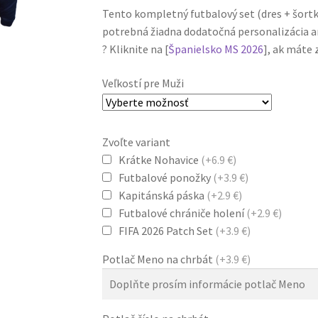
Tento kompletný futbalový set (dres + šortk
potrebná žiadna dodatočná personalizácia an
? Kliknite na [
Španielsko MS 2026
], ak máte 
Veľkostí pre Muži
Zvoľte variant
Krátke Nohavice
(+6.9 €)
Futbalové ponožky
(+3.9 €)
Kapitánská páska
(+2.9 €)
Futbalové chrániče holení
(+2.9 €)
FIFA 2026 Patch Set
(+3.9 €)
Potlač Meno na chrbát
(+3.9 €)