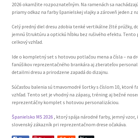
2026 okamžite rozpoznateľným. Na ramenách sa nachádzajú T
priamy odkaz na farby španielskej vlajky a zároveň jeden z n
Celý predný diel dresu zdobia tenké vertikálne žlté prúžky,
jemnú štruktúru a optickú hĺbku bez rušivého efektu. Tento p
celkový vzhľad.
Ide o kompletný set s hotovou potlačou mena a čísla – na dre
fanúšikov reprezentačného brankára aj zberateľov personali
detailmi dresu a prirodzene zapadá do dizajnu.
Súčasťou balenia sú tmavomodré šortky s číslom 10, ktoré f
vzhľad. Tento set je vhodný na zápasy, tréning aj bežné nose
reprezentáčny komplet s hotovou personalizáciou.
Španielsko MS 2026
, ktorý spája národné farby, jemný vzor, 
slovenský zákazník pri reprezentačnom drese očakáva.