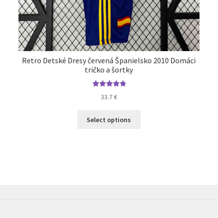
Retro Detské Dresy červená Španielsko 2010 Domáci
tričko a šortky
Hodnotenie
33.7
€
5.00
z 5
Tento
Select options
produkt
má
viacero
variantov.
Možnosti
si
môžete
vybrať
na