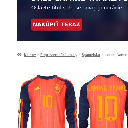
Domov
Reprezentačné dresy
Španielsko
Lamine Yamal