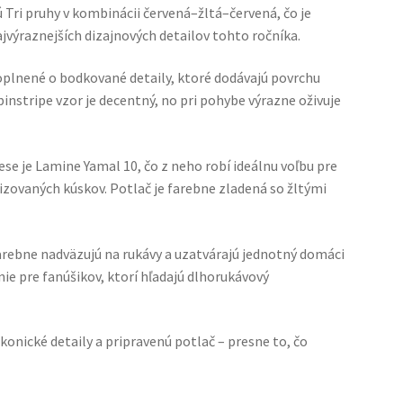
ri pruhy v kombinácii červená–žltá–červená, čo je
ajvýraznejších dizajnových detailov tohto ročníka.
 doplnené o bodkované detaily, ktoré dodávajú povrchu
instripe vzor je decentný, no pri pohybe výrazne oživuje
se je Lamine Yamal 10, čo z neho robí ideálnu voľbu pre
zovaných kúskov. Potlač je farebne zladená so žltými
arebne nadväzujú na rukávy a uzatvárajú jednotný domáci
nie pre fanúšikov, ktorí hľadajú dlhorukávový
ikonické detaily a pripravenú potlač – presne to, čo