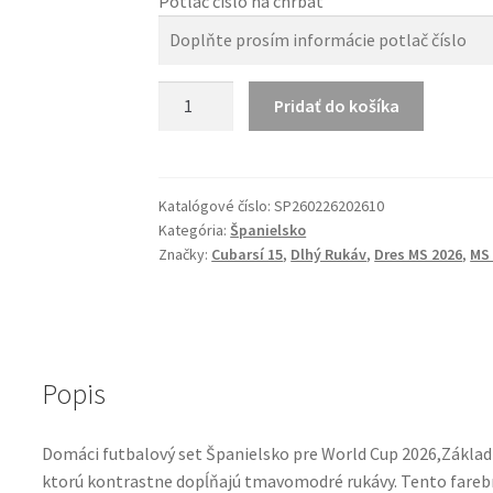
Potlač číslo na chrbát
množstvo
Pridať do košíka
Lamine
Yamal
10
Španielsko
Katalógové číslo:
SP260226202610
Kategória:
Španielsko
Dres
Značky:
Cubarsí 15
,
Dlhý Rukáv
,
Dres MS 2026
,
MS
MS
2026
Domáci
Futbalový
Set
Popis
Domáci futbalový set Španielsko pre World Cup 2026,Základ d
ktorú kontrastne dopĺňajú tmavomodré rukávy. Tento farebný 