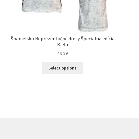
Španielsko Reprezentačné dresy Špecialna edícia
Biela
36.0
€
Tento
Select options
produkt
má
viacero
variantov.
Možnosti
si
môžete
vybrať
na
stránke