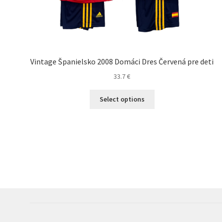
Vintage Španielsko 2008 Domáci Dres Červená pre deti
33.7
€
Tento
Select options
produkt
má
viacero
variantov.
Možnosti
si
môžete
vybrať
na
stránke
produktu.