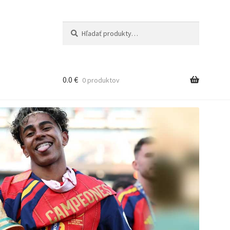
Hľadať:
Vyhľadávanie
0.0
€
0 produktov