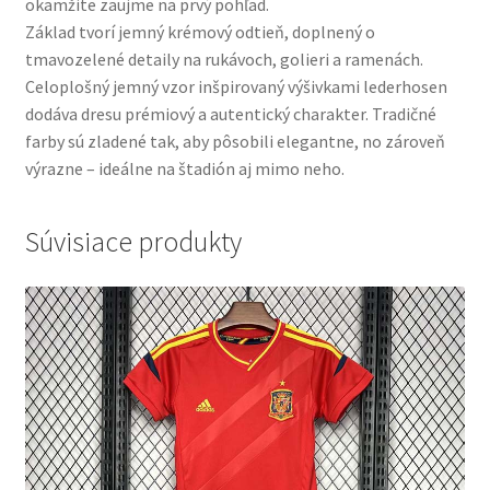
okamžite zaujme na prvý pohľad.
Základ tvorí jemný krémový odtieň, doplnený o
tmavozelené detaily na rukávoch, golieri a ramenách.
Celoplošný jemný vzor inšpirovaný výšivkami lederhosen
dodáva dresu prémiový a autentický charakter. Tradičné
farby sú zladené tak, aby pôsobili elegantne, no zároveň
výrazne – ideálne na štadión aj mimo neho.
Súvisiace produkty