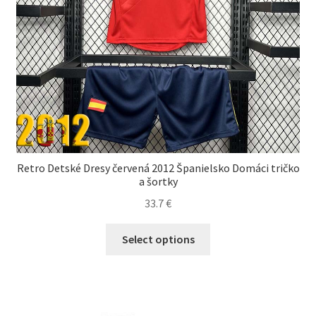
Retro Detské Dresy červená 2012 Španielsko Domáci tričko
a šortky
33.7
€
Tento
Select options
produkt
má
viacero
variantov.