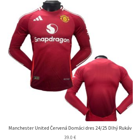
Možnosti
si
môžete
vybrať
na
stránke
produktu.
Manchester United Červená Domáci dres 24/25 Dlhý Rukáv
39.0
€