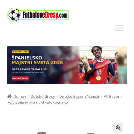
Preskočiť
Preskočiť
na
na
navigáciu
obsah
Domov
Detské dresy
Detské Bayern Munich
FC Bayern
25/26 Wiesn dres krémovo-zelený