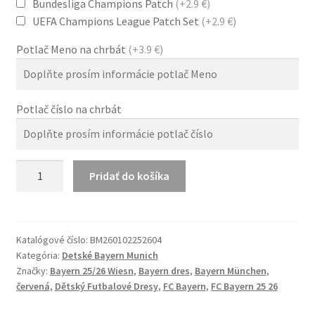
Bundesliga Champions Patch
(+2.9 €)
UEFA Champions League Patch Set
(+2.9 €)
Potlač Meno na chrbát
(+3.9 €)
Potlač číslo na chrbát
množstvo
Pridať do košíka
FC
Bayern
25/26
Wiesn
Katalógové číslo:
BM260102252604
Kategória:
Detské Bayern Munich
dres
Značky:
Bayern 25/26 Wiesn
,
Bayern dres
,
Bayern München
,
krémovo-
červená
,
Dětský Futbalové Dresy
,
FC Bayern
,
FC Bayern 25 26
zelený