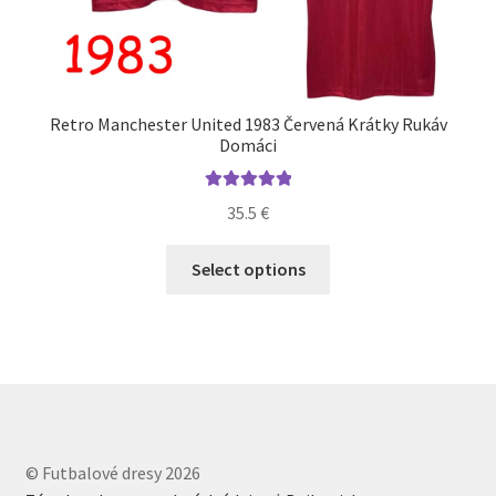
Retro Manchester United 1983 Červená Krátky Rukáv
Domáci
Hodnotenie
35.5
€
5.00
z 5
Tento
Select options
produkt
má
viacero
variantov.
Možnosti
si
môžete
© Futbalové dresy 2026
vybrať