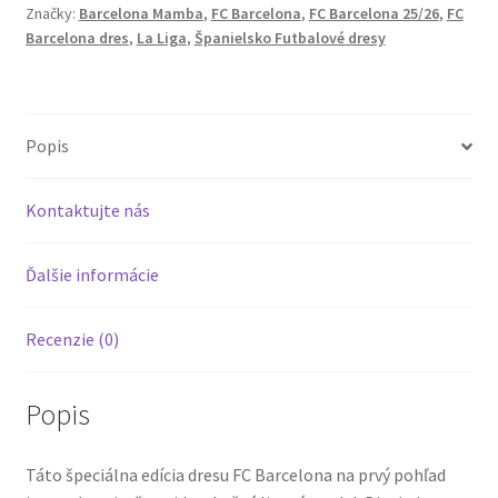
Značky:
Barcelona Mamba
,
FC Barcelona
,
FC Barcelona 25/26
,
FC
Edícia
Barcelona dres
,
La Liga
,
Španielsko Futbalové dresy
Viacfarebný
Umelecký
Popis
Kontaktujte nás
Ďalšie informácie
Recenzie (0)
Popis
Táto špeciálna edícia dresu FC Barcelona na prvý pohľad