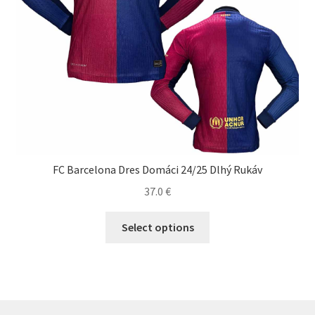
FC Barcelona Dres Domáci 24/25 Dlhý Rukáv
37.0
€
Tento
Select options
produkt
má
viacero
variantov.
Možnosti