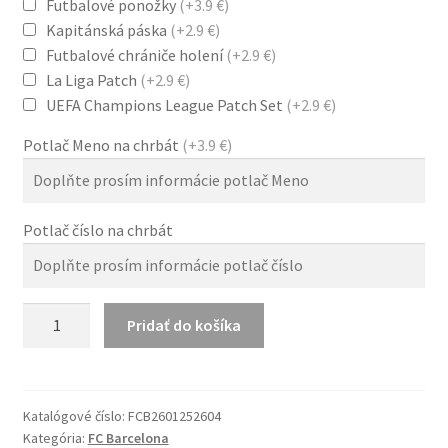
Futbalové ponožky
(+3.9 €)
Kapitánská páska
(+2.9 €)
Futbalové chrániče holení
(+2.9 €)
La Liga Patch
(+2.9 €)
UEFA Champions League Patch Set
(+2.9 €)
Potlač Meno na chrbát
(+3.9 €)
Potlač číslo na chrbát
množstvo
Pridať do košíka
FC
Barcelona
25-
26
Katalógové číslo:
FCB2601252604
Kategória:
FC Barcelona
Špeciálna