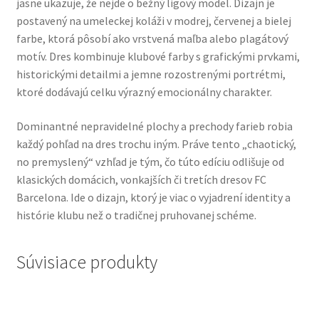
jasne ukazuje, že nejde o bežný ligový model. Dizajn je
postavený na umeleckej koláži v modrej, červenej a bielej
farbe, ktorá pôsobí ako vrstvená maľba alebo plagátový
motív. Dres kombinuje klubové farby s grafickými prvkami,
historickými detailmi a jemne rozostrenými portrétmi,
ktoré dodávajú celku výrazný emocionálny charakter.
Dominantné nepravidelné plochy a prechody farieb robia
každý pohľad na dres trochu iným. Práve tento „chaotický,
no premyslený“ vzhľad je tým, čo túto edíciu odlišuje od
klasických domácich, vonkajších či tretích dresov FC
Barcelona. Ide o dizajn, ktorý je viac o vyjadrení identity a
histórie klubu než o tradičnej pruhovanej schéme.
Súvisiace produkty