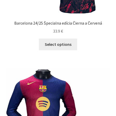
Barcelona 24/25 Špecialna edícia Čierna a Červená
33.9
€
Tento
Select options
produkt
má
viacero
variantov.
Možnosti
si
môžete
vybrať
na
stránke
produktu.