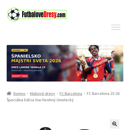
Preskočiť
Preskočiť
na
na
navigáciu
obsah
Domov
Klubové dresy
FC Barcelona
FC Barcelona 25-26
Špeciálna Edícia Viacfarebný Umelecký