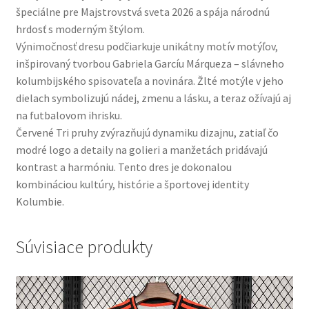
špeciálne pre Majstrovstvá sveta 2026 a spája národnú
hrdosť s moderným štýlom.
Výnimočnosť dresu podčiarkuje unikátny motív motýľov,
inšpirovaný tvorbou Gabriela Garcíu Márqueza – slávneho
kolumbijského spisovateľa a novinára. Žlté motýle v jeho
dielach symbolizujú nádej, zmenu a lásku, a teraz ožívajú aj
na futbalovom ihrisku.
Červené Tri pruhy zvýrazňujú dynamiku dizajnu, zatiaľ čo
modré logo a detaily na golieri a manžetách pridávajú
kontrast a harmóniu. Tento dres je dokonalou
kombináciou kultúry, histórie a športovej identity
Kolumbie.
Súvisiace produkty