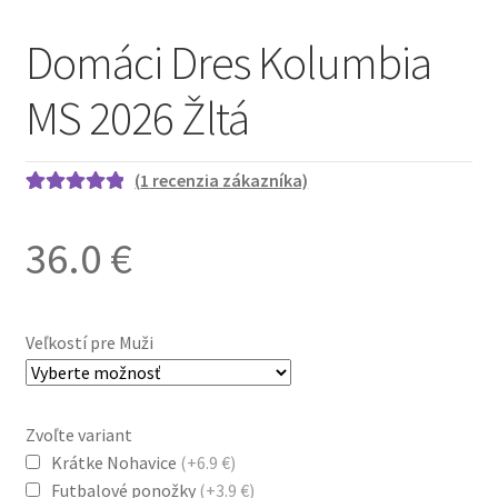
Domáci Dres Kolumbia
MS 2026 Žltá
(
1
recenzia zákazníka)
Hodnotenie
1
5.00
z 5 na
36.0
€
základe
zákazníckej
recenzie
Veľkostí pre Muži
Zvoľte variant
Krátke Nohavice
(+6.9 €)
Futbalové ponožky
(+3.9 €)