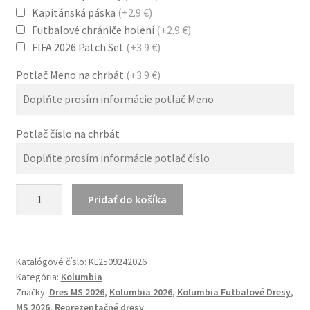
Kapitánská páska
(+2.9 €)
Futbalové chrániče holení
(+2.9 €)
FIFA 2026 Patch Set
(+3.9 €)
Potlač Meno na chrbát
(+3.9 €)
Potlač číslo na chrbát
množstvo
Pridať do košíka
Domáci
Dres
Kolumbia
MS
Katalógové číslo:
KL2509242026
Kategória:
Kolumbia
2026
Značky:
Dres MS 2026
,
Kolumbia 2026
,
Kolumbia Futbalové Dresy
,
Žltá
MS 2026
,
Reprezentačné dresy