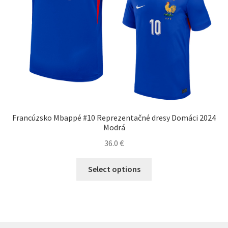
Francúzsko Mbappé #10 Reprezentačné dresy Domáci 2024
Modrá
36.0
€
Tento
Select options
produkt
má
viacero
variantov.
Možnosti