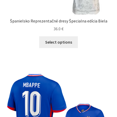
Španielsko Reprezentačné dresy Špecialna edícia Biela
36.0
€
Tento
Select options
produkt
má
viacero
variantov.
Možnosti
si
môžete
vybrať
na
stránke
produktu.