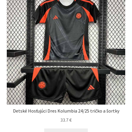
Detské Hosťujúci Dres Kolumbia 24/25 tričko a šortky
33.7
€
Tento