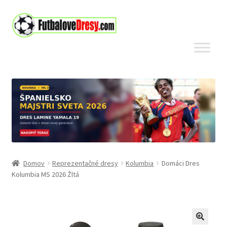
Preskočiť
Preskočiť
na
na
navigáciu
obsah
Domov
Reprezentačné dresy
Kolumbia
Domáci Dres
Kolumbia MS 2026 Žltá