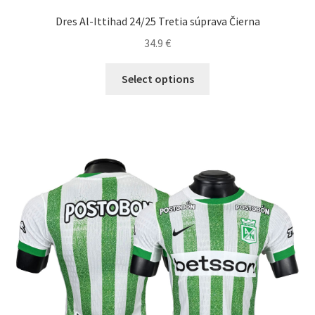
Dres Al-Ittihad 24/25 Tretia súprava Čierna
34.9
€
Tento
Select options
produkt
má
viacero
variantov.
Možnosti
si
môžete
vybrať
na
stránke
produktu.