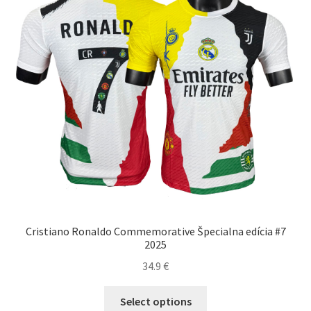
vybrať
na
stránke
produktu.
Cristiano Ronaldo Commemorative Špecialna edícia #7
2025
34.9
€
Tento
Select options