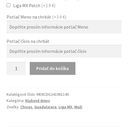
Liga MX Patch
(+2.9 €)
Potlač Meno na chrbát
(+3.9 €)
Potlač číslo na chrbát
množstvo
Pridať do košíka
Dres
Chivas
24/25
Hosťovský
Katalógové číslo:
MENCDG241061140
Kategória:
Klubové dresy
Biela
Značky:
Chivas
,
Guadalajara
,
Liga MX
,
Muži
Muži