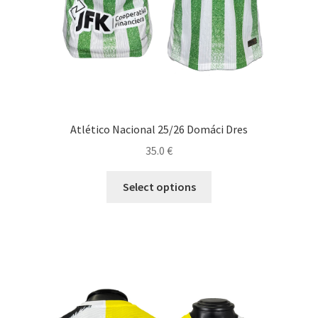
Atlético Nacional 25/26 Domáci Dres
35.0
€
Tento
Select options
produkt
má
viacero
variantov.
Možnosti
si
môžete