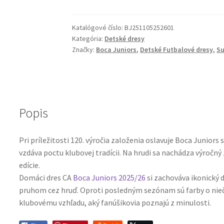
CA
Boca
Juniors
Katalógové číslo:
BJ251105252601
Kategória:
Detské dresy
25-
Značky:
Boca Juniors
,
Detské Futbalové dresy
,
Su
26
Domáci
Dres
Komplet
aj
Popis
so
šortkami
Pri príležitosti 120. výročia založenia oslavuje Boca Junior
vzdáva poctu klubovej tradícii. Na hrudi sa nachádza výročný
edície.
Domáci dres CA
Boca Juniors 2025/26
si zachováva ikonický 
pruhom cez hruď. Oproti posledným sezónam sú farby o niečo
klubovému vzhľadu, aký fanúšikovia poznajú z minulosti.