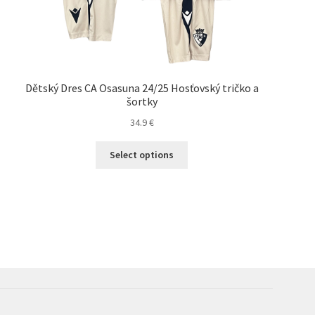
Dětský Dres CA Osasuna 24/25 Hosťovský tričko a
šortky
34.9
€
Tento
Select options
produkt
má
viacero
variantov.
Možnosti
si
môžete
vybrať
na
stránke