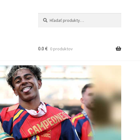
Hľadať:
Vyhľadávanie
0.0
€
0 produktov