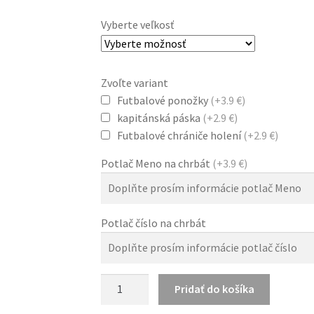
Vyberte veľkosť
Zvoľte variant
Futbalové ponožky
(+3.9 €)
kapitánská páska
(+2.9 €)
Futbalové chrániče holení
(+2.9 €)
Potlač Meno na chrbát
(+3.9 €)
Potlač číslo na chrbát
množstvo
Pridať do košíka
Domáci