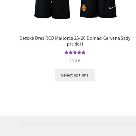
Detské Dres RCD Mallorca 25-26 Domáci Červená Sady
pre deti
Hodnotenie
33.0
€
5.00
z 5
Tento
Select options
produkt
má
viacero
variantov.
Možnosti
si
môžete
vybrať
na