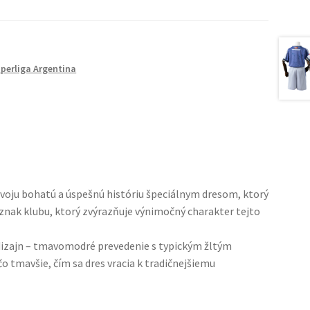
perliga Argentina
s svoju bohatú a úspešnú históriu špeciálnym dresom, ktorý
 znak klubu, ktorý zvýrazňuje výnimočný charakter tejto
dizajn – tmavomodré prevedenie s typickým žltým
 tmavšie, čím sa dres vracia k tradičnejšiemu