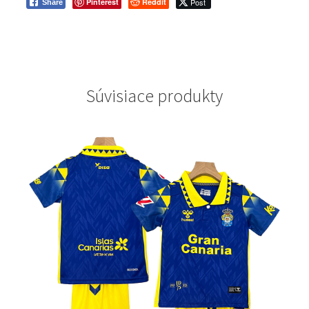
Pinterest
Reddit
Post
Share
Súvisiace produkty