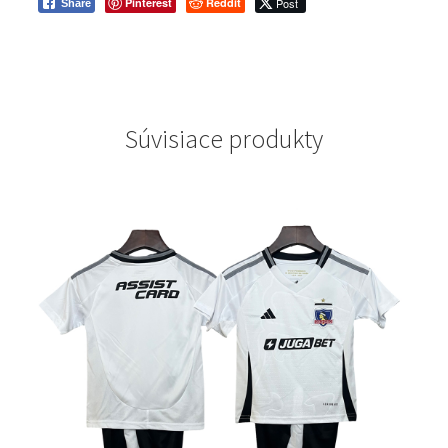
Pinterest
Reddit
Post
Share
Súvisiace produkty