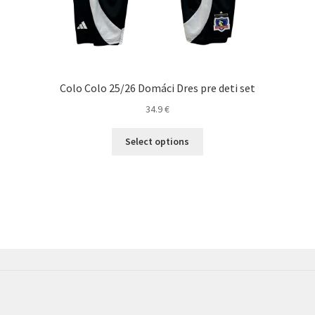
Colo Colo 25/26 Domáci Dres pre deti set
34.9
€
Tento
Select options
produkt
má
viacero
variantov.
Možnosti
si
môžete
vybrať
na
stránke
produktu.