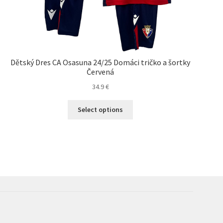
Dětský Dres CA Osasuna 24/25 Domáci tričko a šortky
Červená
34.9
€
Tento
Select options
produkt
má
viacero
variantov.
Možnosti
si
môžete
vybrať
na
stránke