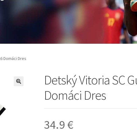
26 Domáci Dres
Detský Vitoria SC 
🔍
Domáci Dres
34.9
€