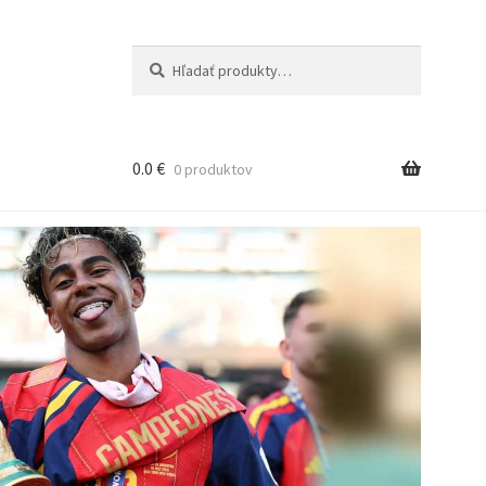
Hľadať:
Vyhľadávanie
0.0
€
0 produktov