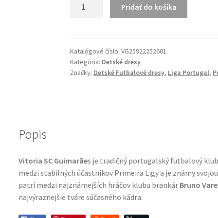
množstvo
Pridať do košíka
Detský
Vitoria
SC
Guimaraes
Katalógové číslo:
VG25922252601
Kategória:
Detské dresy
2025/26
Značky:
Detské Futbalové dresy
,
Liga Portugal
,
P
Domáci
Dres
Popis
Vitoria SC Guimarãe
s je tradičný portugalský futbalový kl
medzi stabilných účastníkov Primeira Ligy a je známy svojo
patrí medzi najznámejších hráčov klubu brankár
Bruno Vare
najvýraznejšie tváre súčasného kádra.