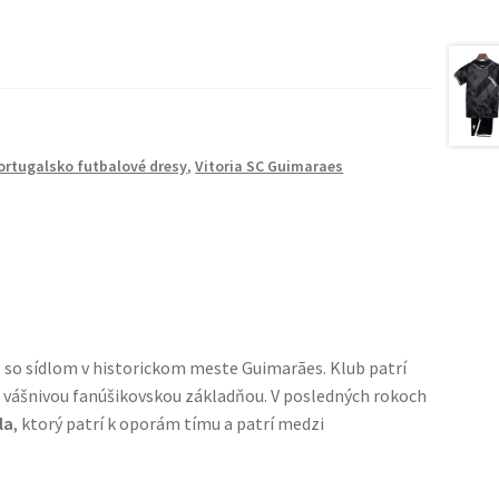
ortugalsko futbalové dresy
,
Vitoria SC Guimaraes
ub so sídlom v historickom meste Guimarães. Klub patrí
u vášnivou fanúšikovskou základňou. V posledných rokoch
la
, ktorý patrí k oporám tímu a patrí medzi