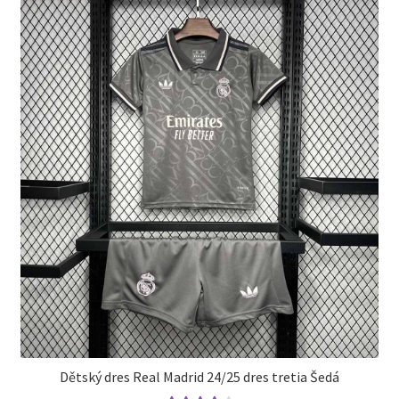
Možnosti
si
môžete
vybrať
na
stránke
produktu.
Dětský dres Real Madrid 24/25 dres tretia Šedá