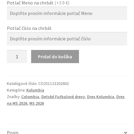
Potlač Meno na chrbát
(+3.9 €)
Potlač číslo na chrbát
množstvo
Pridať do košíka
Detský
Futbalový
MS
2026
Katalógové číslo:
CO251123202602
Kategória:
Kolumbia
Hosťovský
Značky:
Colombia
,
Detské Futbalové dresy
,
Dres Kolumbia
,
Dres
Dres
na MS 2026
,
MS 2026
Súpravy
Colombia
Popis