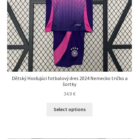
Dětský Hosťujúci fotbalový dres 2024 Nemecko tričko a
šortky
34.9
€
Tento
Select options
produkt
má
viacero
variantov.