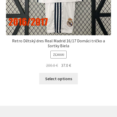
Retro Dětský dres Real Madrid 16/17 Domáci tričko a
šortky Biela
ZĽAVA!
Pôvodná
Aktuálna
200.0
€
37.0
€
cena
cena
Tento
bola:
je:
Select options
produkt
200.0 €.
37.0 €.
má
viacero
variantov.
Možnosti
si