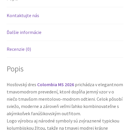
Kontaktujte nás
Ďalšie informácie
Recenzie (0)
Popis
Hosťovský dres
Colombia MS 2026
prichádza v elegantnom
tmavomodrom prevedení, ktoré dopĺňa jemný vzor v o
niečo tmavšom mentolovo-modrom odtieni. Celok pôsobí
sviežo, moderne a zároveň veľmi ľahko kombinovateľne s
akýmkoľvek fanúšikovským outfitom.
Logo výrobcu aj národné symboly sú zvýraznené typickou
kolumbijskou žltou, takže na tmavej modrej krásne