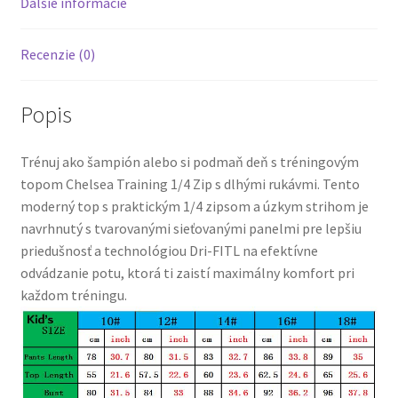
Ďalšie informácie
Recenzie (0)
Popis
Trénuj ako šampión alebo si podmaň deň s tréningovým
topom Chelsea Training 1/4 Zip s dlhými rukávmi. Tento
moderný top s praktickým 1/4 zipsom a úzkym strihom je
navrhnutý s tvarovanými sieťovanými panelmi pre lepšiu
priedušnosť a technológiou Dri-FITL na efektívne
odvádzanie potu, ktorá ti zaistí maximálny komfort pri
každom tréningu.