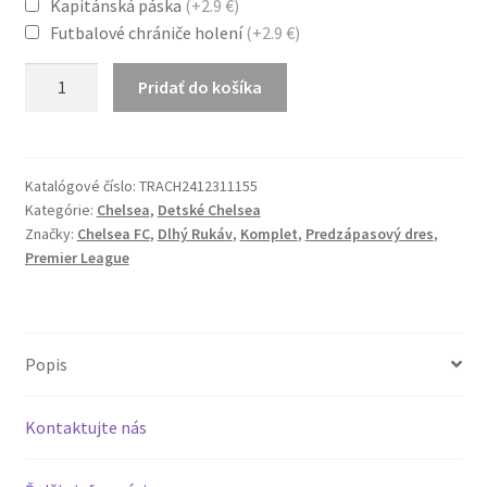
Kapitánská páska
(+2.9 €)
49.7 €
Futbalové chrániče holení
(+2.9 €)
množstvo
Pridať do košíka
Chelsea
FC
Tréningový
dres
Katalógové číslo:
TRACH2412311155
Kategórie:
Chelsea
,
Detské Chelsea
Komplet
Značky:
Chelsea FC
,
Dlhý Rukáv
,
Komplet
,
Predzápasový dres
,
Tracksuits
Premier League
Modrá
Popis
Kontaktujte nás