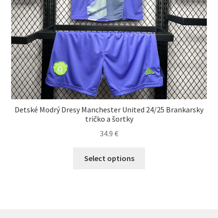
Detské Modrý Dresy Manchester United 24/25 Brankarsky
tričko a šortky
34.9
€
Tento
Select options
produkt
má
viacero
variantov.
Možnosti