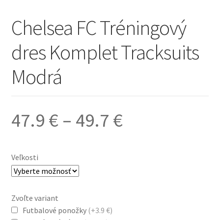
Chelsea FC Tréningový
dres Komplet Tracksuits
Modrá
Price
47.9
€
–
49.7
€
range:
Veľkosti
47.9 €
Zvoľte variant
through
Futbalové ponožky
(+3.9 €)