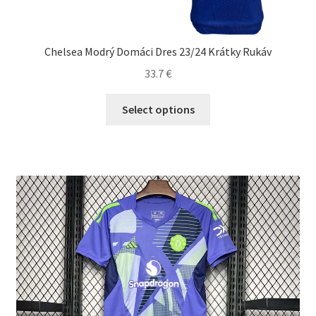
Chelsea Modrý Domáci Dres 23/24 Krátky Rukáv
33.7
€
Tento
Select options
produkt
má
viacero
variantov.
Možnosti
si
môžete
vybrať
na
stránke
produktu.