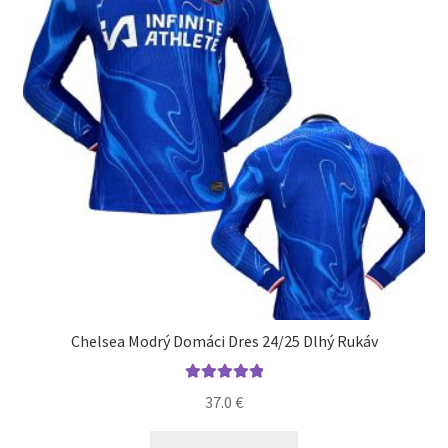
Chelsea Modrý Domáci Dres 24/25 Dlhý Rukáv
Hodnotenie
37.0
€
5.00
z 5
Tento