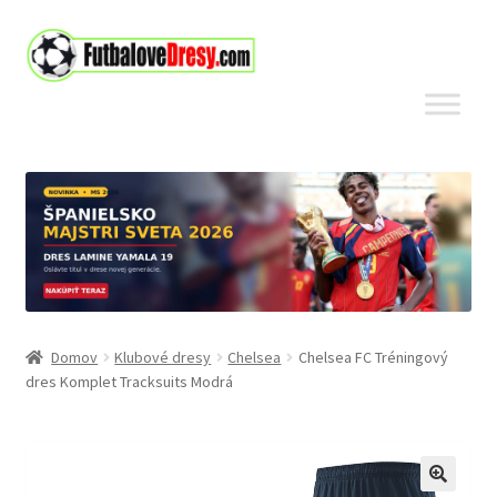
Preskočiť
Preskočiť
na
na
navigáciu
obsah
Domov
Klubové dresy
Chelsea
Chelsea FC Tréningový
dres Komplet Tracksuits Modrá