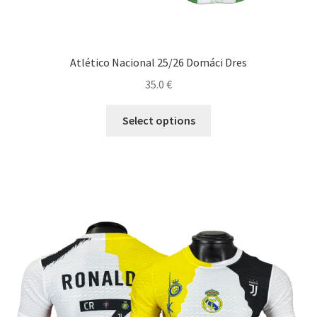
Atlético Nacional 25/26 Domáci Dres
35.0
€
Tento
Select options
produkt
má
viacero
variantov.
Možnosti
si
môžete
vybrať
na
stránke
produktu.