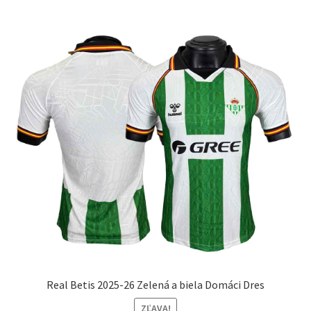
Možnosti
si
môžete
vybrať
na
stránke
produktu.
Real Betis 2025-26 Zelená a biela Domáci Dres
ZĽAVA!