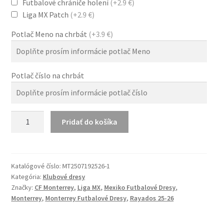
Futbalové chrániče holení
(+2.9 €)
Liga MX Patch
(+2.9 €)
Potlač Meno na chrbát
(+3.9 €)
Potlač číslo na chrbát
množstvo
Pridať do košíka
CF
Monterrey
Rayados
25-
Katalógové číslo:
MT2507192526-1
Kategória:
Klubové dresy
26
Značky:
CF Monterrey
,
Liga MX
,
Mexiko Futbalové Dresy
,
Hosťovský
Monterrey
,
Monterrey Futbalové Dresy
,
Rayados 25-26
Dres