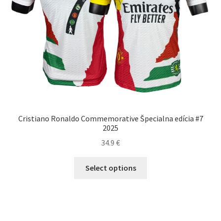
Cristiano Ronaldo Commemorative Špecialna edícia #7
2025
34.9
€
Tento
Select options
produkt
má
viacero
variantov.