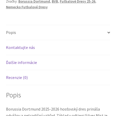
Značky:
Borussia Dortmund
,
BVB
,
Futbalové Dresy 25-26
,
Dres
Nemecko Futbalové Dresy
Popis
Kontaktujte nás
Ďalšie informácie
Recenzie (0)
Popis
Borussia Dortmund 2025-2026 hosťovský dres prináša
odvážny a netradičný vzhľad. Základ v odtieni Silver Mist je