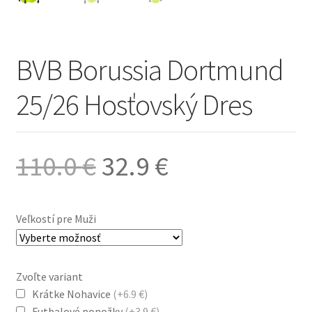
BVB Borussia Dortmund
25/26 Hosťovský Dres
Pôvodná
Aktuálna
110.0
€
32.9
€
cena
cena
Veľkostí pre Muži
bola:
je:
Zvoľte variant
110.0 €.
32.9 €.
Krátke Nohavice
(+6.9 €)
Futbalové ponožky
(+3.9 €)