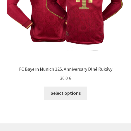
FC Bayern Munich 125. Anniversary Dlhé Rukávy
36.0
€
Tento
Select options
produkt
má
viacero
variantov.
Možnosti