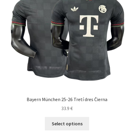
Bayern München 25-26 Tretí dres Čierna
33.9
€
Tento
Select options
produkt