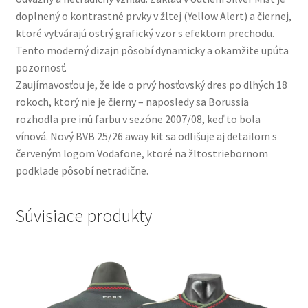
doplnený o kontrastné prvky v žltej (Yellow Alert) a čiernej,
ktoré vytvárajú ostrý grafický vzor s efektom prechodu.
Tento moderný dizajn pôsobí dynamicky a okamžite upúta
pozornosť.
Zaujímavosťou je, že ide o prvý hosťovský dres po dlhých 18
rokoch, ktorý nie je čierny – naposledy sa Borussia
rozhodla pre inú farbu v sezóne 2007/08, keď to bola
vínová. Nový BVB 25/26 away kit sa odlišuje aj detailom s
červeným logom Vodafone, ktoré na žltostriebornom
podklade pôsobí netradične.
Súvisiace produkty