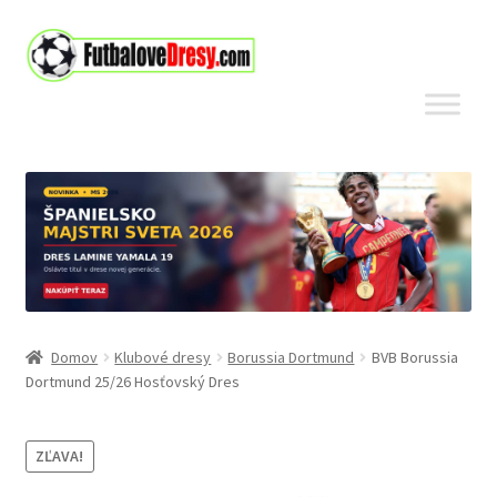
Preskočiť
Preskočiť
na
na
navigáciu
obsah
Domov
Klubové dresy
Borussia Dortmund
BVB Borussia
Dortmund 25/26 Hosťovský Dres
ZĽAVA!