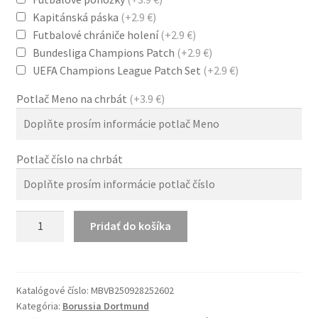
Kapitánská páska
(+2.9 €)
Futbalové chrániče holení
(+2.9 €)
Bundesliga Champions Patch
(+2.9 €)
UEFA Champions League Patch Set
(+2.9 €)
Potlač Meno na chrbát
(+3.9 €)
Potlač číslo na chrbát
množstvo
Pridať do košíka
BVB
Borussia
Dortmund
25/26
Katalógové číslo:
MBVB250928252602
Kategória:
Borussia Dortmund
Hosťovský