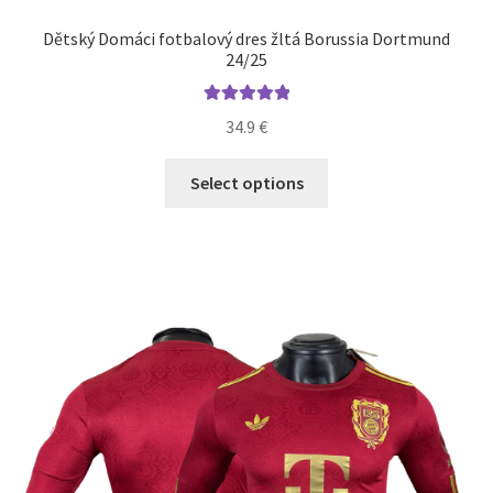
Dětský Domáci fotbalový dres žltá Borussia Dortmund
24/25
Hodnotenie
34.9
€
5.00
z 5
Tento
Select options
produkt
má
viacero
variantov.
Možnosti
si
môžete
vybrať
na
stránke
produktu.