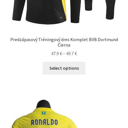
Predzápasový Tréningový dres Komplet BVB Dortmund
Čierna
Price
47.9
€
–
49.7
€
range:
Tento
47.9 €
Select options
produkt
through
má
49.7 €
viacero
variantov.
Možnosti
si
môžete
vybrať