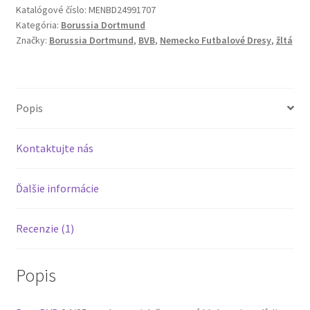
2024/25
Katalógové číslo:
MENBD24991707
Kategória:
Borussia Dortmund
Domáci
Značky:
Borussia Dortmund
,
BVB
,
Nemecko Futbalové Dresy
,
žltá
dres
Žltá
Popis
Kontaktujte nás
Ďalšie informácie
Recenzie (1)
Popis