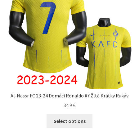
na
stránke
produktu.
Al-Nassr FC 23-24 Domáci Ronaldo #7 Žltá Krátky Rukáv
34.9
€
Tento
Select options
produkt
má