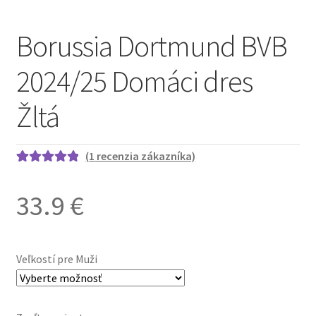
Borussia Dortmund BVB
2024/25 Domáci dres
Žltá
(
1
recenzia zákazníka)
Hodnotenie
1
5.00
z 5 na
33.9
€
základe
zákazníckej
recenzie
Veľkostí pre Muži