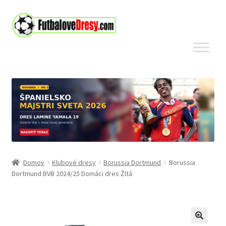
Preskočiť
Preskočiť
na
na
navigáciu
obsah
Domov
Klubové dresy
Borussia Dortmund
Borussia
Dortmund BVB 2024/25 Domáci dres Žltá