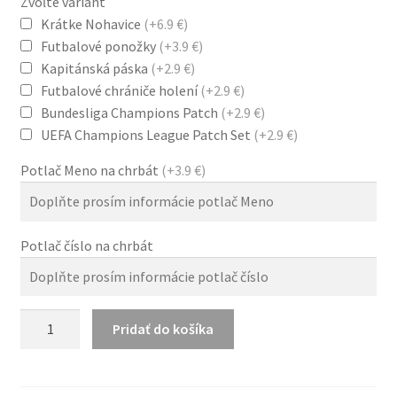
Zvoľte variant
Krátke Nohavice
(+6.9 €)
Futbalové ponožky
(+3.9 €)
Kapitánská páska
(+2.9 €)
Futbalové chrániče holení
(+2.9 €)
Bundesliga Champions Patch
(+2.9 €)
UEFA Champions League Patch Set
(+2.9 €)
Potlač Meno na chrbát
(+3.9 €)
Potlač číslo na chrbát
množstvo
Pridať do košíka
Borussia
Dortmund
BVB