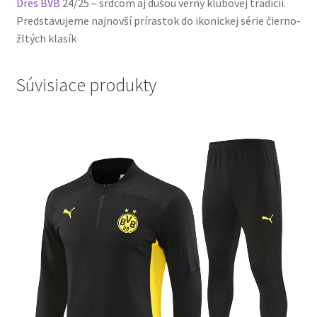
Dres BVB
24/25 – srdcom aj dušou verný klubovej tradícii.
Predstavujeme najnovší prírastok do ikonickej série čierno-
žltých klasík
Súvisiace produkty