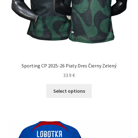
Sporting CP 2025-26 Piaty Dres Čierny Zelený
33.9
€
Tento
Select options
produkt
má
viacero
variantov.
Možnosti
si