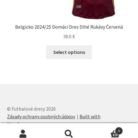
Belgicko 2024/25 Domáci Dres Dlhé Rukávy Červená
38.0
€
Tento
Select options
produkt
má
viacero
variantov.
Možnosti
si
môžete
© Futbalové dresy 2026
vybrať
Zásady ochrany osobných údajov
Built with
na
WooCommerce
.
stránke
0
produktu.
Hľadať:
Vyhľadávanie