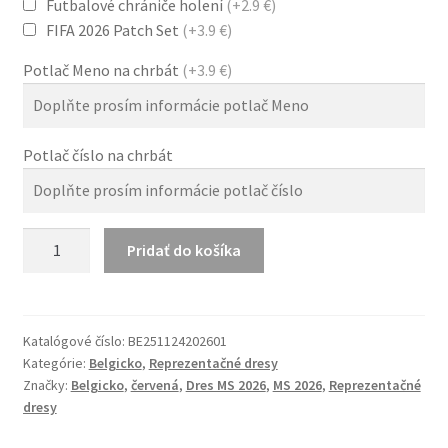
Futbalové chrániče holení
(+2.9 €)
FIFA 2026 Patch Set
(+3.9 €)
Potlač Meno na chrbát
(+3.9 €)
Potlač číslo na chrbát
množstvo
Pridať do košíka
Belgicko
MS
2026
Pánsky
Katalógové číslo:
BE251124202601
Kategórie:
Belgicko
,
Reprezentačné dresy
Červený
Značky:
Belgicko
,
červená
,
Dres MS 2026
,
MS 2026
,
Reprezentačné
Domáci
dresy
Dres