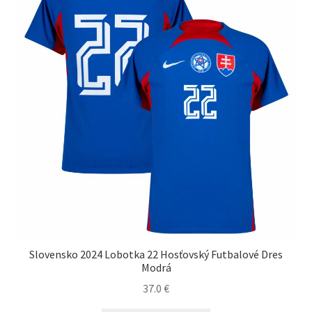
môžete
vybrať
na
stránke
produktu.
Slovensko 2024 Lobotka 22 Hosťovský Futbalové Dres
Modrá
37.0
€