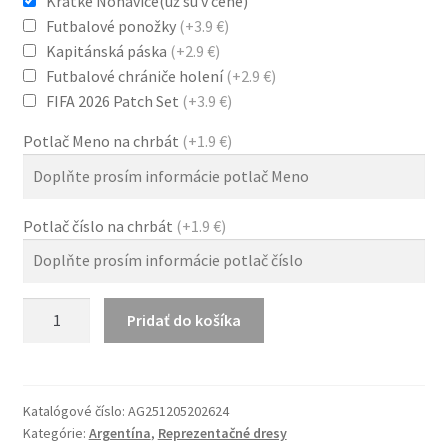
Krátke Nohavice(už sú v cene)
Futbalové ponožky
(+3.9 €)
Kapitánská páska
(+2.9 €)
Futbalové chrániče holení
(+2.9 €)
FIFA 2026 Patch Set
(+3.9 €)
Potlač Meno na chrbát
(+1.9 €)
Potlač číslo na chrbát
(+1.9 €)
množstvo
Pridať do košíka
Argentína
MS
2026
Domáci
Katalógové číslo:
AG251205202624
Kategórie:
Argentína
,
Reprezentačné dresy
Dres