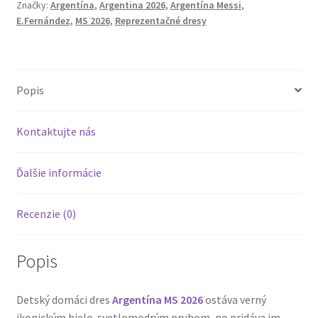
Značky:
Argentína
,
Argentina 2026
,
Argentína Messi
,
E.Fernández
E.Fernández
,
MS 2026
,
Reprezentačné dresy
24
Popis
Kontaktujte nás
Ďalšie informácie
Recenzie (0)
Popis
Detský domáci dres
Argentína MS 2026
ostáva verný
ikonickým bielo-svetlomodrým pruhom, no pridáva im