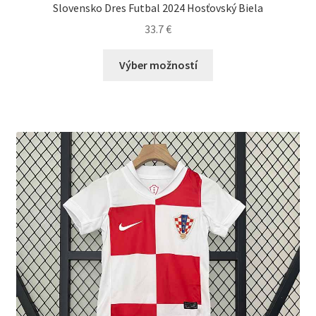
Slovensko Dres Futbal 2024 Hosťovský Biela
33.7
€
Tento
Výber možností
produkt
má
viacero
variantov.
Možnosti
si
môžete
vybrať
na
stránke
produktu.