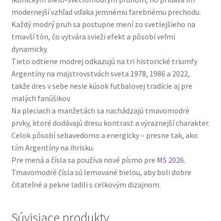
modernejší vzhľad vďaka jemnému farebnému prechodu.
Každý modrý pruh sa postupne mení zo svetlejšieho na
tmavší tón, čo vytvára svieži efekt a pôsobí veľmi
dynamicky.
Tieto odtiene modrej odkazujú na tri historické triumfy
Argentíny na majstrovstvách sveta 1978, 1986 a 2022,
takže dres v sebe nesie kúsok futbalovej tradície aj pre
malých fanúšikov.
Na pleciach a manžetách sa nachádzajú tmavomodré
prvky, ktoré dodávajú dresu kontrast a výraznejší charakter.
Celok pôsobí sebavedomo a energicky – presne tak, ako
tím Argentíny na ihrisku.
Pre mená a čísla sa používa nové písmo pre
MS 2026
.
Tmavomodré čísla sú lemované bielou, aby boli dobre
čitateľné a pekne ladili s celkovým dizajnom.
Súvisiace produkty