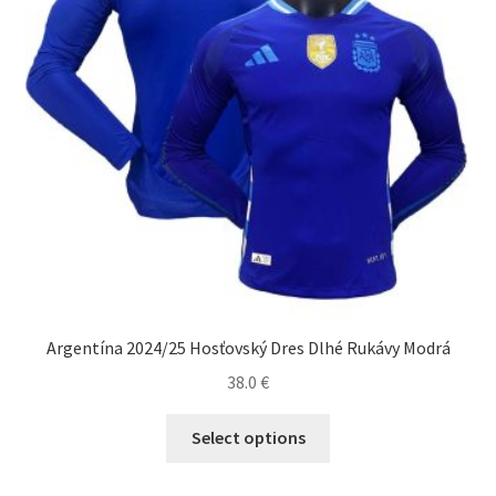
na
stránke
produktu.
Argentína 2024/25 Hosťovský Dres Dlhé Rukávy Modrá
38.0
€
Tento
Select options
produkt
má