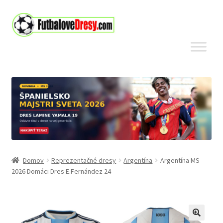
Preskočiť
Preskočiť
na
na
navigáciu
obsah
Domov
Reprezentačné dresy
Argentína
Argentína MS
2026 Domáci Dres E.Fernández 24