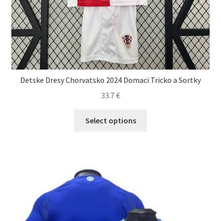
Detske Dresy Chorvatsko 2024 Domaci Tricko a Sortky
33.7
€
Tento
Select options
produkt
má
viacero
variantov.
Možnosti
si
môžete
vybrať